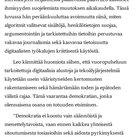
ihmisyyden suojelemista muutoksen aikakaudella. Tässä
luvussa hän peräänkuuluttaa avoimuutta siinä, miten
algoritmit valitsevat sisältöjä, henkilötietojen suojaa,
argumentointiin ja tarkistettuihin tietoihin perustuvaa
vakavaa journalismia sekä kasvavaa tietoisuutta
digitaalisten työkalujen kriittisestä käytöstä.
Leo kiinnittää huomiota siihen, että vuoropuheluun
tarkoitettuja digitaalisia alustoja ja tekoälyjärjestelmiä
käytetään usein vääristyneiden kertomusten
rakentamiseen sekä hämärtämään toden ja epätoden
välistä rajaa. Tämä vaarantaa demokratian, jonka
olennaisena osana on totuuden etsiminen.
”Demokratia ei koostu vain säännöistä ja
menettelytavoista, vaan ennen kaikkea yhteisestä
sitoutumisesta tosiasioihin sekä aidosta pyrkimyksestä