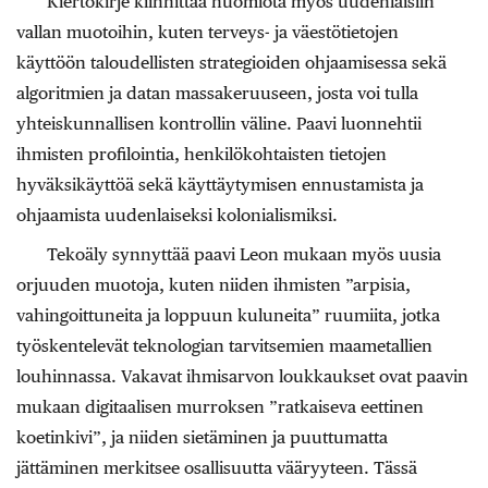
Kiertokirje kiinnittää huomiota myös uudenlaisiin
vallan muotoihin, kuten terveys- ja väestötietojen
käyttöön taloudellisten strategioiden ohjaamisessa sekä
algoritmien ja datan massakeruuseen, josta voi tulla
yhteiskunnallisen kontrollin väline. Paavi luonnehtii
ihmisten profilointia, henkilökohtaisten tietojen
hyväksikäyttöä sekä käyttäytymisen ennustamista ja
ohjaamista uudenlaiseksi kolonialismiksi.
Tekoäly synnyttää paavi Leon mukaan myös uusia
orjuuden muotoja, kuten niiden ihmisten ”arpisia,
vahingoittuneita ja loppuun kuluneita” ruumiita, jotka
työskentelevät teknologian tarvitsemien maametallien
louhinnassa. Vakavat ihmisarvon loukkaukset ovat paavin
mukaan digitaalisen murroksen ”ratkaiseva eettinen
koetinkivi”, ja niiden sietäminen ja puuttumatta
jättäminen merkitsee osallisuutta vääryyteen. Tässä