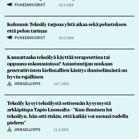
PUHEENVUOROT
16.3.2026
Kolumni: Tekoäly tarjoaa yhtä aikaa sekä pelastuksen
että pelon tarinaa
PUHEENVUOROT
10.2.2026
Kannattaako tekoälyä käyttää terapeuttina tai
oppaana uskonasioissa? Asiantuntijan mukaan
generatiivisten kielimallien käsitys ihmiselämästä on
hyvin rajallinen
HENGELLISYYS
10.7.2025
Tekoäly kysyi tekoälystä seitsemän kysymystä
arkkipiispa Tapio Luomalta – ”Kun ihminen loi
tekoälyn, hän otti riskin, että kaikki voi mennä todella
pieleen”
HENGELLISYYS
21.3.2025