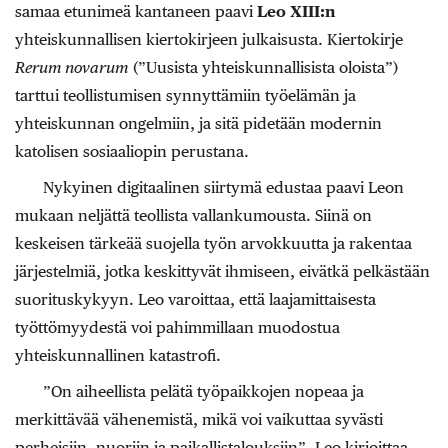
samaa etunimeä kantaneen paavi
Leo XIII:n
yhteiskunnallisen kiertokirjeen julkaisusta. Kiertokirje
Rerum novarum
(”Uusista yhteiskunnallisista oloista”)
tarttui teollistumisen synnyttämiin työelämän ja
yhteiskunnan ongelmiin, ja sitä pidetään modernin
katolisen sosiaaliopin perustana.
Nykyinen digitaalinen siirtymä edustaa paavi Leon
mukaan neljättä teollista vallankumousta. Siinä on
keskeisen tärkeää suojella työn arvokkuutta ja rakentaa
järjestelmiä, jotka keskittyvät ihmiseen, eivätkä pelkästään
suorituskykyyn. Leo varoittaa, että laajamittaisesta
työttömyydestä voi pahimmillaan muodostua
yhteiskunnallinen katastrofi.
”On aiheellista pelätä työpaikkojen nopeaa ja
merkittävää vähenemistä, mikä voi vaikuttaa syvästi
perheisiin, nuoriin ja paikallistalouksiin”, Leo kirjoittaa.