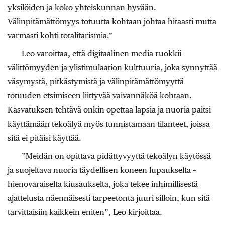
yksilöiden ja koko yhteiskunnan hyvään.
Välinpitämättömyys totuutta kohtaan johtaa hitaasti mutta
varmasti kohti totalitarismia.”
Leo varoittaa, että digitaalinen media ruokkii
välittömyyden ja ylistimulaation kulttuuria, joka synnyttää
väsymystä, pitkästymistä ja välinpitämättömyyttä
totuuden etsimiseen liittyvää vaivannäköä kohtaan.
Kasvatuksen tehtävä onkin opettaa lapsia ja nuoria paitsi
käyttämään tekoälyä myös tunnistamaan tilanteet, joissa
sitä ei pitäisi käyttää.
”Meidän on opittava pidättyvyyttä tekoälyn käytössä
ja suojeltava nuoria täydellisen koneen lupaukselta –
hienovaraiselta kiusaukselta, joka tekee inhimillisestä
ajattelusta näennäisesti tarpeetonta juuri silloin, kun sitä
tarvittaisiin kaikkein eniten”, Leo kirjoittaa.