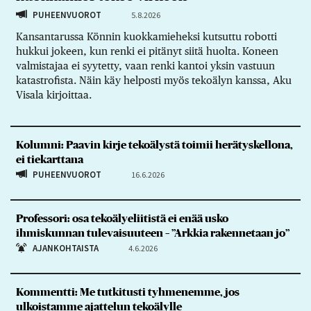
PUHEENVUOROT
5.8.2026
Kansantarussa Könnin kuokkamieheksi kutsuttu robotti
hukkui jokeen, kun renki ei pitänyt siitä huolta. Koneen
valmistajaa ei syytetty, vaan renki kantoi yksin vastuun
katastrofista. Näin käy helposti myös tekoälyn kanssa, Aku
Visala kirjoittaa.
Kolumni: Paavin kirje tekoälystä toimii herätyskellona,
ei tiekarttana
PUHEENVUOROT
16.6.2026
Professori: osa tekoälyeliitistä ei enää usko
ihmiskunnan tulevaisuuteen – ”Arkkia rakennetaan jo”
AJANKOHTAISTA
4.6.2026
Kommentti: Me tutkitusti tyhmenemme, jos
ulkoistamme ajattelun tekoälylle