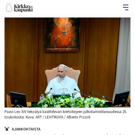
Avaa
Paavi Leo XIV tekoälyä käsittelevän kiertokirjeen julkistamistilaisuudessa 25.
toukokuuta. Kuva: AFP / LEHTIKUVA / Alberto Pizzoli
AJANKOHTAISTA