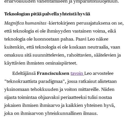
eriarvoisuuden vähentämiseen ja ympäristönsuojeluun.
Teknologian pitää palvella yhteistä hyvää
Magnifica humanitas
-kiertokirjeen perusajatuksena on se,
että teknologia ei ole ihmisyyden vastainen voima, eikä
teknologia ole luonnostaan pahaa. Paavi Leo näkee
kuitenkin, että teknologia ei ole koskaan neutraalia, vaan
omaksuu sitä suunnittelevien, rahoittavien, säätelevien ja
käyttävien ihmisten ominaispiirteet.
Edeltäjänsä
Franciscuksen
tavoin
Leo arvostelee
”teknokraattista paradigmaa”, jossa ratkaisut alistetaan
yksinomaan tehokkuuden ja voiton mittareille. Niiden
sijasta toimintaa ohjaavaksi periaatteeksi tulisi nostaa
jokaisen ihmisen ihmisarvo ja kaikkien yhteinen hyvä,
joka on ihmisarvon yhteiskunnallinen ilmaus.