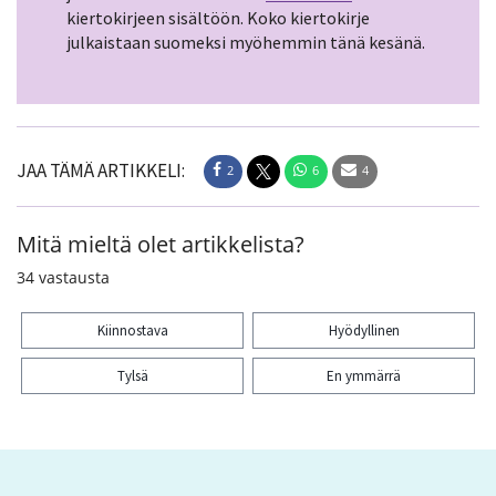
kiertokirjeen sisältöön. Koko kiertokirje
julkaistaan suomeksi myöhemmin tänä kesänä.
JAA TÄMÄ ARTIKKELI:
2
6
4
Mitä mieltä olet artikkelista?
34
vastausta
Kiinnostava
Hyödyllinen
Tylsä
En ymmärrä
Kiitos palautteesta! Jaa artikkeli:
2
6
4