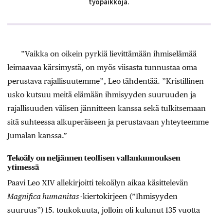
työpaikkoja.
”Vaikka on oikein pyrkiä lievittämään ihmiselämää
leimaavaa kärsimystä, on myös viisasta tunnustaa oma
perustava rajallisuutemme”, Leo tähdentää. ”Kristillinen
usko kutsuu meitä elämään ihmisyyden suuruuden ja
rajallisuuden välisen jännitteen kanssa sekä tulkitsemaan
sitä suhteessa alkuperäiseen ja perustavaan yhteyteemme
Jumalan kanssa.”
Tekoäly on neljännen teollisen vallankumouksen
ytimessä
Paavi Leo XIV allekirjoitti tekoälyn aikaa käsittelevän
Magnifica humanitas
-kiertokirjeen (”Ihmisyyden
suuruus”) 15. toukokuuta, jolloin oli kulunut 135 vuotta