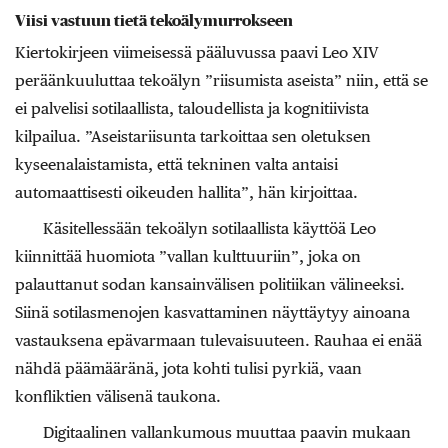
Viisi vastuun tietä tekoälymurrokseen
Kiertokirjeen viimeisessä pääluvussa paavi Leo XIV
peräänkuuluttaa tekoälyn ”riisumista aseista” niin, että se
ei palvelisi sotilaallista, taloudellista ja kognitiivista
kilpailua. ”Aseistariisunta tarkoittaa sen oletuksen
kyseenalaistamista, että tekninen valta antaisi
automaattisesti oikeuden hallita”, hän kirjoittaa.
Käsitellessään tekoälyn sotilaallista käyttöä Leo
kiinnittää huomiota ”vallan kulttuuriin”, joka on
palauttanut sodan kansainvälisen politiikan välineeksi.
Siinä sotilasmenojen kasvattaminen näyttäytyy ainoana
vastauksena epävarmaan tulevaisuuteen. Rauhaa ei enää
nähdä päämääränä, jota kohti tulisi pyrkiä, vaan
konfliktien välisenä taukona.
Digitaalinen vallankumous muuttaa paavin mukaan