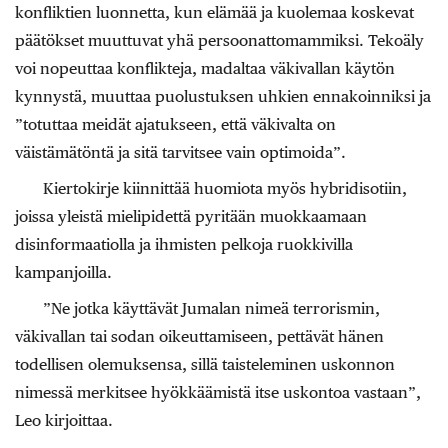
konfliktien luonnetta, kun elämää ja kuolemaa koskevat
päätökset muuttuvat yhä persoonattomammiksi. Tekoäly
voi nopeuttaa konflikteja, madaltaa väkivallan käytön
kynnystä, muuttaa puolustuksen uhkien ennakoinniksi ja
”totuttaa meidät ajatukseen, että väkivalta on
väistämätöntä ja sitä tarvitsee vain optimoida”.
Kiertokirje kiinnittää huomiota myös hybridisotiin,
joissa yleistä mielipidettä pyritään muokkaamaan
disinformaatiolla ja ihmisten pelkoja ruokkivilla
kampanjoilla.
”Ne jotka käyttävät Jumalan nimeä terrorismin,
väkivallan tai sodan oikeuttamiseen, pettävät hänen
todellisen olemuksensa, sillä taisteleminen uskonnon
nimessä merkitsee hyökkäämistä itse uskontoa vastaan”,
Leo kirjoittaa.