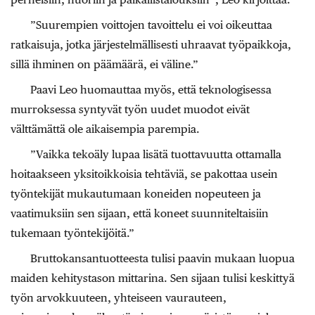
”Suurempien voittojen tavoittelu ei voi oikeuttaa
ratkaisuja, jotka järjestelmällisesti uhraavat työpaikkoja,
sillä ihminen on päämäärä, ei väline.”
Paavi Leo huomauttaa myös, että teknologisessa
murroksessa syntyvät työn uudet muodot eivät
välttämättä ole aikaisempia parempia.
”Vaikka tekoäly lupaa lisätä tuottavuutta ottamalla
hoitaakseen yksitoikkoisia tehtäviä, se pakottaa usein
työntekijät mukautumaan koneiden nopeuteen ja
vaatimuksiin sen sijaan, että koneet suunniteltaisiin
tukemaan työntekijöitä.”
Bruttokansantuotteesta tulisi paavin mukaan luopua
maiden kehitystason mittarina. Sen sijaan tulisi keskittyä
työn arvokkuuteen, yhteiseen vaurauteen,