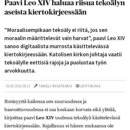
Paavi Leo XIV haluaa riisua tekoälyn
aseista kiertokirjeessään
”Moraalisempikaan tekoäly ei riitä, jos sen
moraalin määrittelevät vain harvat”, paavi Leo XIV
sanoo digitaalista murrosta käsittelevässä
kiertokirjeessään. Katolisen kirkon johtaja vaatii
tekoälylle eettisiä rajoja ja puolustaa työn
arvokkuutta.
03.06.2026 08:13
TANELI KYLÄTASKU
LEHTIKUVA
Ihmisyyttä kaikessa sen suuruudessa ja
haavoittuvuudessa ei saa koskaan korvata eikä ylittää,
kirjoittaa paavi
Leo XIV
uudessa tekoälyä käsittelevässä
kiertokirjeessään. Rajallisuus ei hänen mukaansa ole