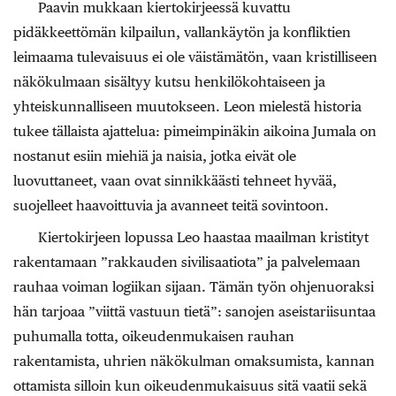
Paavin mukkaan kiertokirjeessä kuvattu
pidäkkeettömän kilpailun, vallankäytön ja konfliktien
leimaama tulevaisuus ei ole väistämätön, vaan kristilliseen
näkökulmaan sisältyy kutsu henkilökohtaiseen ja
yhteiskunnalliseen muutokseen. Leon mielestä historia
tukee tällaista ajattelua: pimeimpinäkin aikoina Jumala on
nostanut esiin miehiä ja naisia, jotka eivät ole
luovuttaneet, vaan ovat sinnikkäästi tehneet hyvää,
suojelleet haavoittuvia ja avanneet teitä sovintoon.
Kiertokirjeen lopussa Leo haastaa maailman kristityt
rakentamaan ”rakkauden sivilisaatiota” ja palvelemaan
rauhaa voiman logiikan sijaan. Tämän työn ohjenuoraksi
hän tarjoaa ”viittä vastuun tietä”: sanojen aseistariisuntaa
puhumalla totta, oikeudenmukaisen rauhan
rakentamista, uhrien näkökulman omaksumista, kannan
ottamista silloin kun oikeudenmukaisuus sitä vaatii sekä