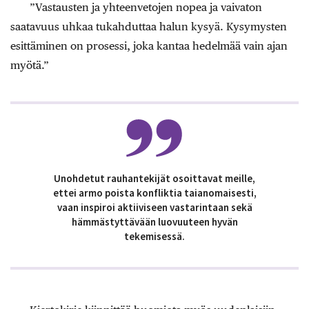
”Vastausten ja yhteenvetojen nopea ja vaivaton
saatavuus uhkaa tukahduttaa halun kysyä. Kysymysten
esittäminen on prosessi, joka kantaa hedelmää vain ajan
myötä.”
Unohdetut rauhantekijät osoittavat meille,
ettei armo poista konfliktia taianomaisesti,
vaan inspiroi aktiiviseen vastarintaan sekä
hämmästyttävään luovuuteen hyvän
tekemisessä.