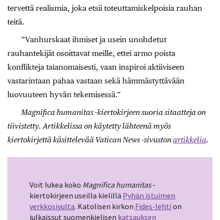
tervettä realismia, joka etsii toteuttamiskelpoisia rauhan
teitä.
”Vanhurskaat ihmiset ja usein unohdetut
rauhantekijät osoittavat meille, ettei armo poista
konflikteja taianomaisesti, vaan inspiroi aktiiviseen
vastarintaan pahaa vastaan sekä hämmästyttävään
luovuuteen hyvän tekemisessä.”
Magnifica humanitas -kiertokirjeen suoria sitaatteja on
tiivistetty. Artikkelissa on käytetty lähteenä myös
kiertokirjettä käsittelevää Vatican News -sivuston
artikkelia
.
Voit lukea koko
Magnifica humanitas
-
kiertokirjeen useilla kielillä
Pyhän istuimen
verkkosivulta
. Katolisen kirkon
Fides-lehti
on
julkaissut suomenkielisen
katsauksen