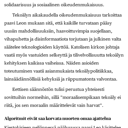
solidaarisuus ja sosiaalinen oikeudenmukaisuus.
Tekoälyn aikakaudella oikeudenmukaisuus tarkoittaa
paavi Leon mukaan sitä, että kaikille turvataan pääsy
uusiin mahdollisuuksiin, haavoittuvimpia suojellaan,
vihapuhetta ja disinformaatiota torjutaan ja julkinen valta
säätelee teknologioiden käyttöä. Katolisen kirkon johtaja
vaatii myös vastuiden selkeyttä ja tilivelvollisuutta tekoälyn
kehityksen kaikissa vaiheissa. Näiden asioiden
toteutuminen vaatii asianmukaista tekoälypolitiikkaa,
lainsäädännöllisiä kehyksiä ja riippumatonta valvontaa.
Eettisen säännöstön tulisi perustua yhteisesti
sovittuihin normeihin, sillä ”moraalisempikaan tekoäly ei
riitä, jos sen moraalin määrittelevät vain harvat”.
Algoritmit eivät saa korvata nuorten omaa ajattelua
Kiertokirjeen neljännessä pääluvussa paavi Leo käsittelee