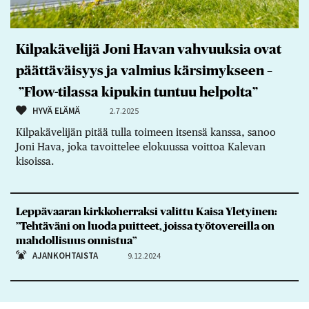
Kilpakävelijä Joni Havan vahvuuksia ovat
päättäväisyys ja valmius kärsimykseen –
”Flow-tilassa kipukin tuntuu helpolta”
HYVÄ ELÄMÄ
2.7.2025
Kilpakävelijän pitää tulla toimeen itsensä kanssa, sanoo
Joni Hava, joka tavoittelee elokuussa voittoa Kalevan
kisoissa.
Leppävaaran kirkkoherraksi valittu Kaisa Yletyinen:
”Tehtäväni on luoda puitteet, joissa työtovereilla on
mahdollisuus onnistua”
AJANKOHTAISTA
9.12.2024