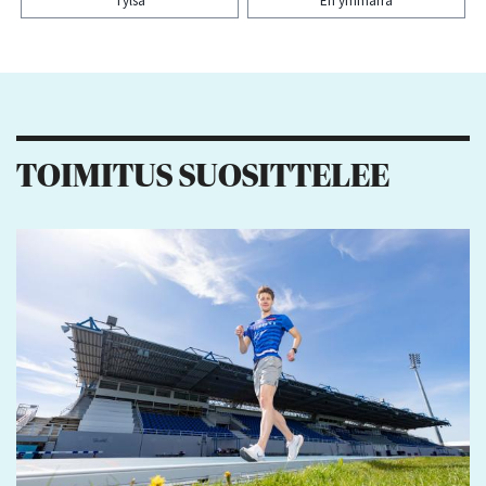
Tylsä
En ymmärrä
Kiitos palautteesta! Jaa artikkeli:
TOIMITUS SUOSITTELEE