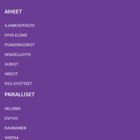
AIHEET
AJANKOHTAISTA
HYVÄ ELÄMÄ
PUHEENVUOROT
HENGELLISYYS
AUDIOT
VIDEOT
RSS-SYÖTTEET
PAIKALLISET
HELSINKI
ESPOO
KAUNIAINEN
VANTAA