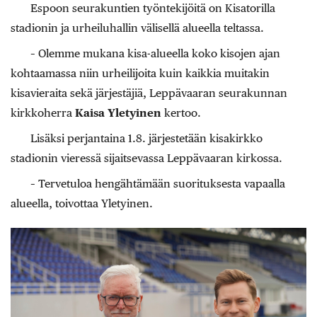
Espoon seurakuntien työntekijöitä on Kisatorilla
stadionin ja urheiluhallin välisellä alueella teltassa.
– Olemme mukana kisa-alueella koko kisojen ajan
kohtaamassa niin urheilijoita kuin kaikkia muitakin
kisavieraita sekä järjestäjiä, Leppävaaran seurakunnan
kirkkoherra
Kaisa Yletyinen
kertoo.
Lisäksi perjantaina 1.8. järjestetään kisakirkko
stadionin vieressä sijaitsevassa Leppävaaran kirkossa.
– Tervetuloa hengähtämään suorituksesta vapaalla
alueella, toivottaa Yletyinen.