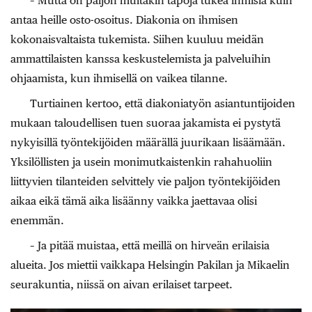
– Mutta on paljon muitakin tapoja tukea ihmisiä kuin
antaa heille osto-osoitus. Diakonia on ihmisen
kokonaisvaltaista tukemista. Siihen kuuluu meidän
ammattilaisten kanssa keskustelemista ja palveluihin
ohjaamista, kun ihmisellä on vaikea tilanne.
Turtiainen kertoo, että diakoniatyön asiantuntijoiden
mukaan taloudellisen tuen suoraa jakamista ei pystytä
nykyisillä työntekijöiden määrällä juurikaan lisäämään.
Yksilöllisten ja usein monimutkaistenkin rahahuoliin
liittyvien tilanteiden selvittely vie paljon työntekijöiden
aikaa eikä tämä aika lisäänny vaikka jaettavaa olisi
enemmän.
– Ja pitää muistaa, että meillä on hirveän erilaisia
alueita. Jos miettii vaikkapa Helsingin Pakilan ja Mikaelin
seurakuntia, niissä on aivan erilaiset tarpeet.