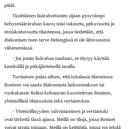
pitää.
Yksittäisten lisärahoitusten sijaan pysyvämpi
kehysmäärärahan kasvu toisi vakautta, jatkuvuutta ja
ennakoitavuutta tilanteessa, jossa tiedetään, että
diakonisen tuen tarve Helsingissä ei ole lähivuosina
vähenemässä.
– Jos jotain lisärahaa saadaan, se täytyy käyttää
kestävällä ja pitkäjänteisellä tavalla.
Turtiainen palaa siihen, että tukalassa tilanteessa
ihminen voi saada diakoniasta laskunmaksun tai
ruokakassin lisäksi kohtaavan kuuntelevan ihmisen,
yhteisöllisiä tilaisuuksia sekä vertaistukea.
– Yhteisöllisyyden vahvistaminen ja vertaistuki
ovat tärkeitä tässä ajassa. Meillä on tiloja, jossa ihmiset
voivat tavata toisiaan. Meillä on keittiöitä, joissa voi tehdä