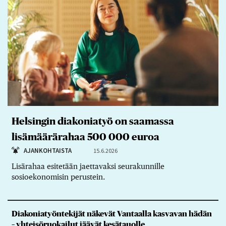
Helsingin diakoniatyö on saamassa
lisämäärärahaa 500 000 euroa
AJANKOHTAISTA
15.6.2026
Lisärahaa esitetään jaettavaksi seurakunnille
sosioekonomisin perustein.
Diakoniatyöntekijät näkevät Vantaalla kasvavan hädän
– yhteisöruokailut jäävät kesätauolle