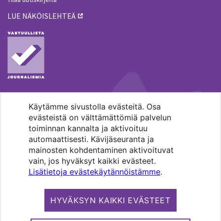
LUE NÄKÖISLEHTEÄ
Käytämme sivustolla evästeitä. Osa
MENOHAKU
evästeistä on välttämättömiä palvelun
toiminnan kannalta ja aktivoituu
automaattisesti. Kävijäseuranta ja
mainosten kohdentaminen aktivoituvat
vain, jos hyväksyt kaikki evästeet.
Lisätietoja evästekäytännöistämme
.
Pääkaupunkiseudun evankelis-
luterilaisten seurakuntien media.
HYVÄKSYN KAIKKI EVÄSTEET
Copyright 2026. Kirkko ja kaupunki. All