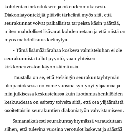
kohdentaa tarkoituksen- ja oikeudenmukaisesti.
Diakoniatyöntekijät pitävät tärkeänä myös sitä, että
seurakunnat voivat paikallisista tarpeista käsin päättää,
miten mahdolliset lisävarat kohdennetaan ja että niistä on
myös mahdollisuus kieltäytyä.
– Tämä lisämäärärahaa koskeva valmisteluhan ei ole
seurakunnista tullut pyyntö, vaan yhteisen
kirkkoneuvoston käynnistämä asia.
Taustalla on se, että Helsingin seurakuntayhtymän
tilinpäätöksessä on viime vuosina syntynyt ylijäämää ja
niin julkisessa keskustelussa kuin luottamushenkilöiden
keskuudessa on esitetty toiveita siitä, että osa ylijäämästä
osoitettaisiin seurakuntien diakoniatyön vahvistamiseen.
Samanaikaisesti seurakuntayhtymässä varaudutaan
siihen, että tulevina vuosina verotulot laskevat ja säästää