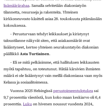
lisämäärärahaa
. Samalla selvitetään diakoniatyön
tilannetta, resursseja ja rakenteita. Yhteinen
kirkkoneuvosto käsitteli asiaa
28. toukokuuta pitämässään
kokouksessa.
– Perusturvaan tehdyt leikkaukset ja kiristynyt
taloustilanne näkyvät siten, että asiakasmäärät ovat
lisääntyneet, kertoo yhteisen seurakuntatyön diakonian
päällikkö
Asta Turtiainen
.
– Eli se mitä pelkäsimme, että hallituksen leikkausten
myötä tapahtuu, on toteutunut. Hätää kärsivien ihmisten
määrä ei ole lisääntynyt vain meillä diakoniassa vaan myös
Kelassa ja sosiaalitoimessa.
Vuonna 2025 Helsingissä
perustoimeentulotukea
sai
9,7 prosenttia väestöstä, kun koko maan keskiarvo oli 6,4
prosenttia.
Luku
on hivenen noussut vuodesta 2024,