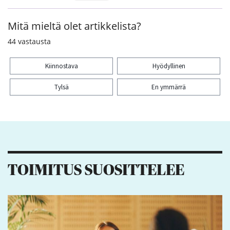
Mitä mieltä olet artikkelista?
44
vastausta
Kiinnostava
Hyödyllinen
Tylsä
En ymmärrä
Kiitos palautteesta! Jaa artikkeli:
4
3
1
TOIMITUS SUOSITTELEE