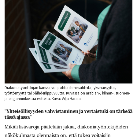
Diakoniatyöntekijän kanssa voi pohtia ihmissuhteita, yksinäisyyttä,
työttömyyttä tai päihderiippuvuutta. Kuvassa on arabian-, kiinan-, suomen-
ja englanninkielisiä esitteitä. Kuva: Vilja Harala
”Yhteisöllisyyden vahvistaminen ja vertaistuki on tärkeää
tässä ajassa”
Mikäli lisävaroja päätetään jakaa, diakoniatyöntekijöiden
näkökulmasta olennaista on, että tukea voitaisiin