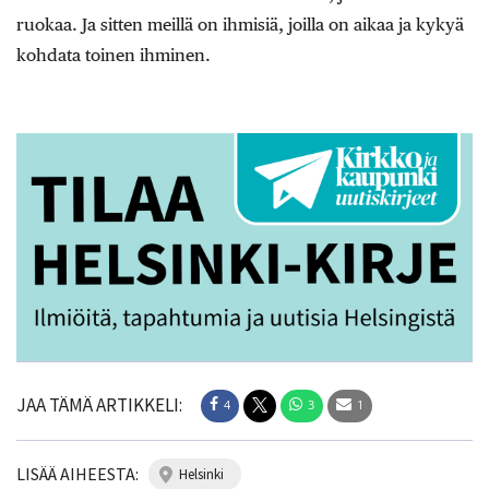
ruokaa. Ja sitten meillä on ihmisiä, joilla on aikaa ja kykyä
kohdata toinen ihminen.
JAA TÄMÄ ARTIKKELI:
4
3
1
LISÄÄ AIHEESTA:
helsinki