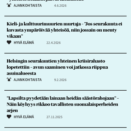
AJANKOHTAISTA
4.6.2026
Kieli- ja kulttuurimuurien murtaja – ”Jos seurakunta ei
kuvasta ympäröivää yhteisöä, niin jossain on menty
vikaan”
HYVÄ ELÄMÄ
22.4.2026
Helsingin seurakuntien yhteinen kriisirahasto
lopetettiin – avun saaminen voi jatkossa riippua
asuinalueesta
AJANKOHTAISTA
9.2.2026
”Lapsilta pyydetään lainaan heidän säästörahojaan” –
Näin köyhyys rikkoo tavallisten suomalaisperheiden
arjen
HYVÄ ELÄMÄ
27.11.2025