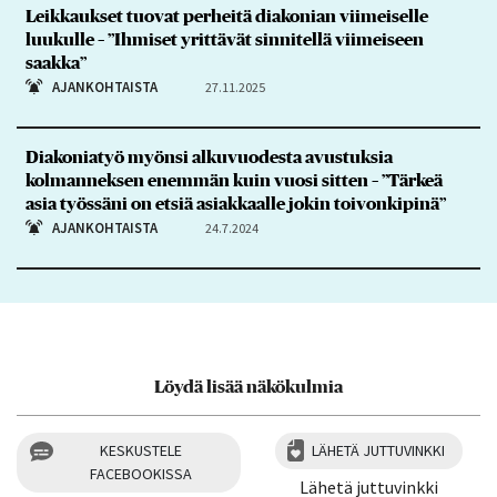
Leikkaukset tuovat perheitä diakonian viimeiselle
luukulle – ”Ihmiset yrittävät sinnitellä viimeiseen
saakka”
AJANKOHTAISTA
27.11.2025
Diakoniatyö myönsi alkuvuodesta avustuksia
kolmanneksen enemmän kuin vuosi sitten – ”Tärkeä
asia työssäni on etsiä asiakkaalle jokin toivonkipinä”
AJANKOHTAISTA
24.7.2024
Löydä lisää näkökulmia
KESKUSTELE
LÄHETÄ JUTTUVINKKI
FACEBOOKISSA
Lähetä juttuvinkki