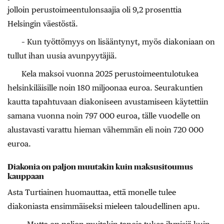
jolloin perustoimeentulonsaajia oli 9,2 prosenttia
Helsingin väestöstä.
– Kun työttömyys on lisääntynyt, myös diakoniaan on
tullut ihan uusia avunpyytäjiä.
Kela maksoi vuonna 2025 perustoimeentulotukea
helsinkiläisille noin 180 miljoonaa euroa. Seurakuntien
kautta tapahtuvaan diakoniseen avustamiseen käytettiin
samana vuonna noin 797 000 euroa, tälle vuodelle on
alustavasti varattu hieman vähemmän eli noin 720 000
euroa.
Diakonia on paljon muutakin kuin maksusitoumus
kauppaan
Asta Turtiainen huomauttaa, että monelle tulee
diakoniasta ensimmäiseksi mieleen taloudellinen apu.