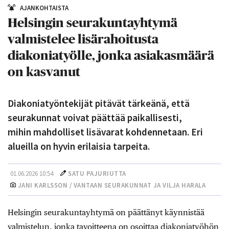
AJANKOHTAISTA
Helsingin seurakuntayhtymä
valmistelee lisärahoitusta
diakoniatyölle, jonka asiakasmäärä
on kasvanut
Diakoniatyöntekijät pitävät tärkeänä, että
seurakunnat voivat päättää paikallisesti,
mihin mahdolliset lisävarat kohdennetaan. Eri
alueilla on hyvin erilaisia tarpeita.
01.06.2026 10:54
SATU PAJURIUTTA
JANI KARLSSON / VANTAAN SEURAKUNNAT JA VILJA HARALA
Helsingin seurakuntayhtymä on päättänyt käynnistää
valmistelun, jonka tavoitteena on osoittaa diakoniatyöhön