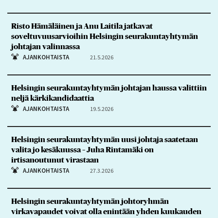
Risto Hämäläinen ja Anu Laitila jatkavat
soveltuvuusarvioihin Helsingin seurakuntayhtymän
johtajan valinnassa
AJANKOHTAISTA
21.5.2026
Helsingin seurakuntayhtymän johtajan haussa valittiin
neljä kärkikandidaattia
AJANKOHTAISTA
19.5.2026
Helsingin seurakuntayhtymän uusi johtaja saatetaan
valita jo kesäkuussa – Juha Rintamäki on
irtisanoutunut virastaan
AJANKOHTAISTA
27.3.2026
Helsingin seurakuntayhtymän johtoryhmän
virkavapaudet voivat olla enintään yhden kuukauden