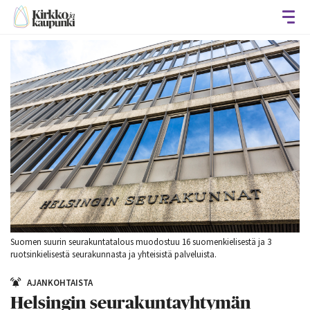
Avaa
Suomen suurin seurakuntatalous muodostuu 16 suomenkielisestä ja 3
ruotsinkielisestä seurakunnasta ja yhteisistä palveluista.
AJANKOHTAISTA
Helsingin seurakuntayhtymän