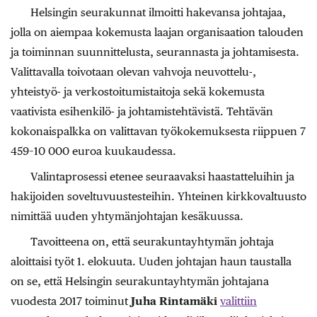
Helsingin seurakunnat ilmoitti hakevansa johtajaa,
jolla on aiempaa kokemusta laajan organisaation talouden
ja toiminnan suunnittelusta, seurannasta ja johtamisesta.
Valittavalla toivotaan olevan vahvoja neuvottelu-,
yhteistyö- ja verkostoitumistaitoja sekä kokemusta
vaativista esihenkilö- ja johtamistehtävistä. Tehtävän
kokonaispalkka on valittavan työkokemuksesta riippuen 7
459–10 000 euroa kuukaudessa.
Valintaprosessi etenee seuraavaksi haastatteluihin ja
hakijoiden soveltuvuustesteihin. Yhteinen kirkkovaltuusto
nimittää uuden yhtymänjohtajan kesäkuussa.
Tavoitteena on, että seurakuntayhtymän johtaja
aloittaisi työt 1. elokuuta. Uuden johtajan haun taustalla
on se, että Helsingin seurakuntayhtymän johtajana
vuodesta 2017 toiminut
Juha Rintamäki
valittiin