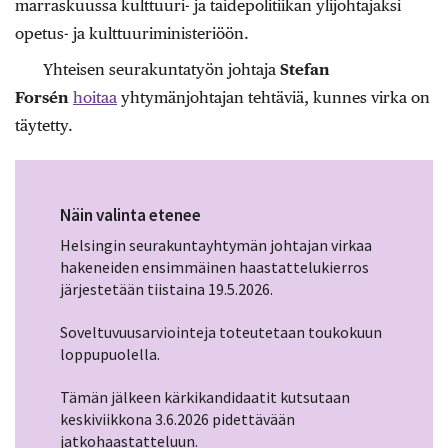
marraskuussa kulttuuri- ja taidepolitiikan ylijohtajaksi
opetus- ja kulttuuriministeriöön.
Yhteisen seurakuntatyön johtaja
Stefan
Forsén
hoitaa
yhtymänjohtajan tehtäviä, kunnes virka on
täytetty.
Näin valinta etenee
Helsingin seurakuntayhtymän johtajan virkaa
hakeneiden ensimmäinen haastattelukierros
järjestetään tiistaina 19.5.2026.
Soveltuvuusarviointeja toteutetaan toukokuun
loppupuolella.
Tämän jälkeen kärkikandidaatit kutsutaan
keskiviikkona 3.6.2026 pidettävään
jatkohaastatteluun.