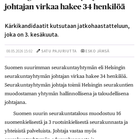
johtajan virkaa hakee 34 henkilöä
Kärkikandidaatit kutsutaan jatkohaastatteluun,
joka on 3. kesäkuuta.
08.05.2026 15:02
SATU PAJURIUTTA
ESKO JÄMSÄ
Suomen suurimman seurakuntayhtymän eli Helsingin
seurakuntayhtymän johtajan virkaa hakee 34 henkilöä.
Seurakuntayhtymän johtaja toimii Helsingin seurakuntien
muodostaman yhtymän hallinnollisena ja taloudellisena
johtajana.
Suomen suurin seurakuntatalous muodostuu 16
suomenkielisestä ja 3 ruotsinkielisestä seurakunnasta ja
yhteisistä palveluista. Johtaja vastaa myös