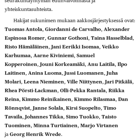
seurakuntayhtymän edunvalvonnasta ja
yhteiskuntasuhteista.
Hakijat sukunimen mukaan aakkosjärjestyksessä ovat:
Tuomas Antola
,
Giordanni de Carvalho
,
Alexander
Espinosa Romer
,
Gunnar Gothoni
,
Taina Hasselblad
,
Risto Hämäläinen
,
Jani Eerikki Isomaa
,
Veikko
Karhumaa
,
Aarne Kiviniemi
,
Samuel
Kopperoinen
,
Jouni Korkeamäki
,
Anu Laitila
,
Ilpo
Laitinen
,
Anina Luoma
,
Jussi Luomanen
,
Juha
Molari
,
Leena Nieminen
,
Ville Niittynen
,
Jari Pitkälä
,
Rhea Pörsti-Lackman
,
Olli-Pekka Rantala
,
Riikka
Reina
,
Kimmo Reinikainen
,
Kimmo Rilasmaa
,
Dan
Rönnqvist
,
Janne Solala
,
Kirsi Suopelto
,
Timo
Tavaila
,
Johannes Tikka
,
Simo Tuokko
,
Taisto
Tuominen
,
Minna Turtiainen
,
Marjo Virtanen
ja
Georg Henrik Wrede
.