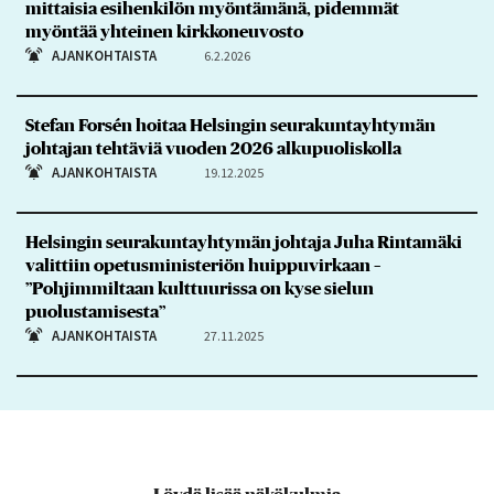
mittaisia esihenkilön myöntämänä, pidemmät
myöntää yhteinen kirkkoneuvosto
AJANKOHTAISTA
6.2.2026
Stefan Forsén hoitaa Helsingin seurakuntayhtymän
johtajan tehtäviä vuoden 2026 alkupuoliskolla
AJANKOHTAISTA
19.12.2025
Helsingin seurakuntayhtymän johtaja Juha Rintamäki
valittiin opetusministeriön huippuvirkaan –
”Pohjimmiltaan kulttuurissa on kyse sielun
puolustamisesta”
AJANKOHTAISTA
27.11.2025