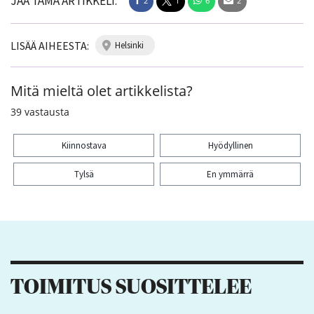
JAA TÄMÄ ARTIKKELI:
2
1
6
2
LISÄÄ AIHEESTA:
helsinki
Mitä mieltä olet artikkelista?
39
vastausta
Kiinnostava
Hyödyllinen
Tylsä
En ymmärrä
Kiitos palautteesta! Jaa artikkeli:
2
1
6
2
TOIMITUS SUOSITTELEE