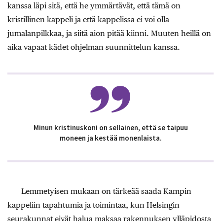
kanssa läpi sitä, että he ymmärtävät, että tämä on
kristillinen kappeli ja että kappelissa ei voi olla
jumalanpilkkaa, ja siitä aion pitää kiinni. Muuten heillä on
aika vapaat kädet ohjelman suunnittelun kanssa.
Minun kristinuskoni on sellainen, että se taipuu
moneen ja kestää monenlaista.
Lemmetyisen mukaan on tärkeää saada Kampin
kappeliin tapahtumia ja toimintaa, kun Helsingin
seurakunnat eivät halua maksaa rakennuksen ylläpidosta