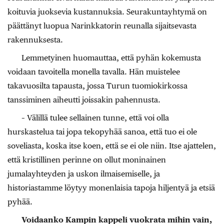
koituvia juoksevia kustannuksia. Seurakuntayhtymä on
päättänyt luopua Narinkkatorin reunalla sijaitsevasta
rakennuksesta.
Lemmetyinen huomauttaa, että pyhän kokemusta
voidaan tavoitella monella tavalla. Hän muistelee
takavuosilta tapausta, jossa Turun tuomiokirkossa
tanssiminen aiheutti joissakin pahennusta.
– Välillä tulee sellainen tunne, että voi olla
hurskastelua tai jopa tekopyhää sanoa, että tuo ei ole
soveliasta, koska itse koen, että se ei ole niin. Itse ajattelen,
että kristillinen perinne on ollut moninainen
jumalayhteyden ja uskon ilmaisemiselle, ja
historiastamme löytyy monenlaisia tapoja hiljentyä ja etsiä
pyhää.
Voidaanko Kampin kappeli vuokrata mihin vain,