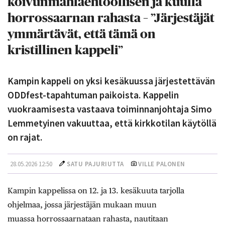
koivunmahlaehtoollisen ja kuulla
horrossaarnan rahasta – ”Järjestäjät
ymmärtävät, että tämä on
kristillinen kappeli”
Kampin kappeli on yksi kesäkuussa järjestettävän
ODDfest-tapahtuman paikoista. Kappelin
vuokraamisesta vastaava toiminnanjohtaja Simo
Lemmetyinen vakuuttaa, että kirkkotilan käytöllä
on rajat.
28.05.2026 12:50
SATU PAJURIUTTA
VILLE PALONEN
Kampin kappelissa on 12. ja 13. kesäkuuta tarjolla
ohjelmaa, jossa järjestäjän mukaan muun
muassa horrossaarnataan rahasta, nautitaan