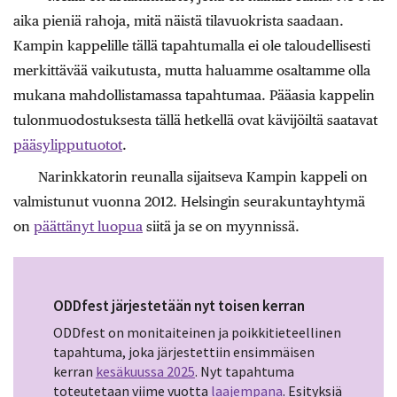
aika pieniä rahoja, mitä näistä tilavuokrista saadaan.
Kampin kappelille tällä tapahtumalla ei ole taloudellisesti
merkittävää vaikutusta, mutta haluamme osaltamme olla
mukana mahdollistamassa tapahtumaa. Pääasia kappelin
tulonmuodostuksesta tällä hetkellä ovat kävijöiltä saatavat
pääsylipputuotot
.
Narinkkatorin reunalla sijaitseva Kampin kappeli on
valmistunut vuonna 2012. Helsingin seurakuntayhtymä
on
päättänyt luopua
siitä ja se on myynnissä.
ODDfest järjestetään nyt toisen kerran
ODDfest on monitaiteinen ja poikkitieteellinen
tapahtuma, joka järjestettiin ensimmäisen
kerran
k
esäkuussa 2025
. Nyt tapahtuma
toteutetaan viime vuotta
laajempana
. Esityksiä