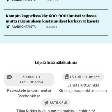
AJANKOHTAISTA
29.4.2024
Kampin kappelissa käy 600–900 ihmistä viikossa,
mutta rakennuksen kustannukset karkaavat käsistä
AJANKOHTAISTA
8.3.2024
Löydä lisää näkökulmia
KESKUSTELE
LÄHETÄ JUTTUVINKKI
FACEBOOKISSA
Lähetä juttuvinkki
Keskustele ja kommentoi
Kirkko ja kaupunki -mediaan.
Facebookissa
UUTISKIRJE
Tilaa Kirkko ja kaupungin ilmaisia uutiskirjeitä.