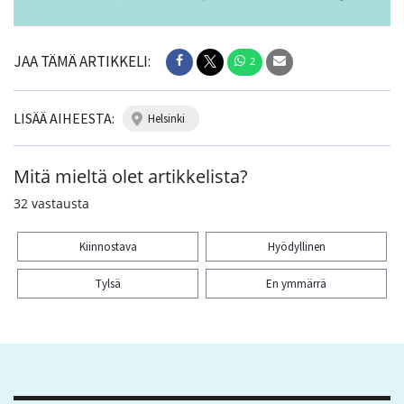
JAA TÄMÄ ARTIKKELI:
2
LISÄÄ AIHEESTA:
helsinki
Mitä mieltä olet artikkelista?
32
vastausta
Kiinnostava
Hyödyllinen
Tylsä
En ymmärrä
Kiitos palautteesta! Jaa artikkeli:
2