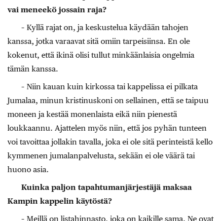
vai meneekö jossain raja?
– Kyllä rajat on, ja keskustelua käydään tahojen
kanssa, jotka varaavat sitä omiin tarpeisiinsa. En ole
kokenut, että ikinä olisi tullut minkäänlaisia ongelmia
tämän kanssa.
– Niin kauan kuin kirkossa tai kappelissa ei pilkata
Jumalaa, minun kristinuskoni on sellainen, että se taipuu
moneen ja kestää monenlaista eikä niin pienestä
loukkaannu. Ajattelen myös niin, että jos pyhän tunteen
voi tavoittaa jollakin tavalla, joka ei ole sitä perinteistä kello
kymmenen jumalanpalvelusta, sekään ei ole väärä tai
huono asia.
Kuinka paljon tapahtumanjärjestäjä maksaa
Kampin kappelin käytöstä?
– Meillä on listahinnasto, joka on kaikille sama. Ne ovat