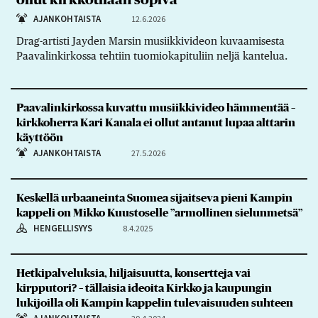
ollut kirkkotilaan sopiva
AJANKOHTAISTA
12.6.2026
Drag-artisti Jayden Marsin musiikkivideon kuvaamisesta
Paavalinkirkossa tehtiin tuomiokapituliin neljä kantelua.
Paavalinkirkossa kuvattu musiikkivideo hämmentää –
kirkkoherra Kari Kanala ei ollut antanut lupaa alttarin
käyttöön
AJANKOHTAISTA
27.5.2026
Keskellä urbaaneinta Suomea sijaitseva pieni Kampin
kappeli on Mikko Kuustoselle ”armollinen sielunmetsä”
HENGELLISYYS
8.4.2025
Hetkipalveluksia, hiljaisuutta, konsertteja vai
kirpputori? – tällaisia ideoita Kirkko ja kaupungin
lukijoilla oli Kampin kappelin tulevaisuuden suhteen