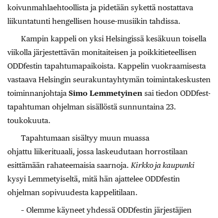
koivunmahlaehtoollista ja pidetään sykettä nostattava
liikuntatunti hengellisen house-musiikin tahdissa.
Kampin kappeli on yksi Helsingissä kesäkuun toisella
viikolla järjestettävän monitaiteisen ja poikkitieteellisen
ODDfestin tapahtumapaikoista. Kappelin vuokraamisesta
vastaava Helsingin seurakuntayhtymän toimintakeskusten
toiminnanjohtaja
Simo Lemmetyinen
sai tiedon ODDfest-
tapahtuman
ohjelman sisällöstä sunnuntaina 23.
toukokuuta.
Tapahtumaan sisältyy muun muassa
ohjattu liikerituaali, jossa laskeudutaan horrostilaan
esittämään rahateemaisia saarnoja.
Kirkko ja kaupunki
kysyi Lemmetyiseltä, mitä hän ajattelee ODDfestin
ohjelman sopivuudesta kappelitilaan.
– Olemme käyneet yhdessä ODDfestin järjestäjien