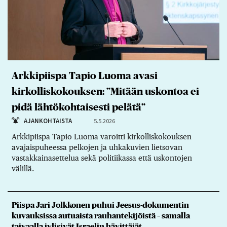
Arkkipiispa Tapio Luoma avasi
kirkolliskokouksen: ”Mitään uskontoa ei
pidä lähtökohtaisesti pelätä”
AJANKOHTAISTA
5.5.2026
Arkkipiispa Tapio Luoma varoitti kirkolliskokouksen
avajaispuheessa pelkojen ja uhkakuvien lietsovan
vastakkainasettelua sekä politiikassa että uskontojen
välillä.
Piispa Jari Jolkkonen puhui Jeesus-dokumentin
kuvauksissa autuaista rauhantekijöistä – samalla
taivaalla jylisivät Israelin hävittäjät