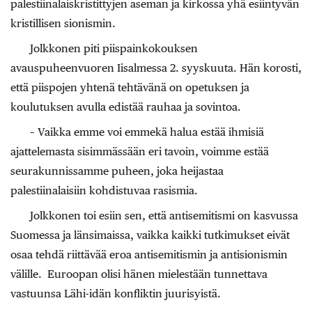
palestiinalaiskristittyjen aseman ja kirkossa yhä esiintyvän
kristillisen sionismin.
Jolkkonen piti piispainkokouksen
avauspuheenvuoren Iisalmessa 2. syyskuuta. Hän korosti,
että piispojen yhtenä tehtävänä on opetuksen ja
koulutuksen avulla edistää rauhaa ja sovintoa.
– Vaikka emme voi emmekä halua estää ihmisiä
ajattelemasta sisimmässään eri tavoin, voimme estää
seurakunnissamme puheen, joka heijastaa
palestiinalaisiin kohdistuvaa rasismia.
Jolkkonen toi esiin sen, että antisemitismi on kasvussa
Suomessa ja länsimaissa, vaikka kaikki tutkimukset eivät
osaa tehdä riittävää eroa antisemitismin ja antisionismin
välille. Euroopan olisi hänen mielestään tunnettava
vastuunsa Lähi-idän konfliktin juurisyistä.