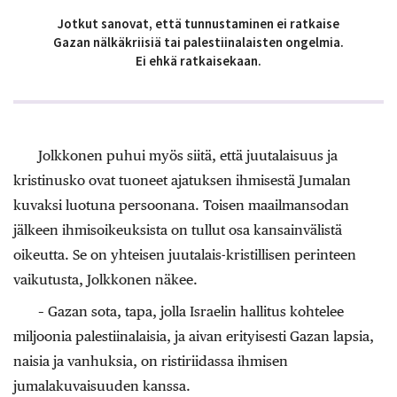
Jotkut sanovat, että tunnustaminen ei ratkaise
Gazan nälkäkriisiä tai palestiinalaisten ongelmia.
Ei ehkä ratkaisekaan.
Jolkkonen puhui myös siitä, että juutalaisuus ja
kristinusko ovat tuoneet ajatuksen ihmisestä Jumalan
kuvaksi luotuna persoonana. Toisen maailmansodan
jälkeen ihmisoikeuksista on tullut osa kansainvälistä
oikeutta. Se on yhteisen juutalais-kristillisen perinteen
vaikutusta, Jolkkonen näkee.
– Gazan sota, tapa, jolla Israelin hallitus kohtelee
miljoonia palestiinalaisia, ja aivan erityisesti Gazan lapsia,
naisia ja vanhuksia, on ristiriidassa ihmisen
jumalakuvaisuuden kanssa.