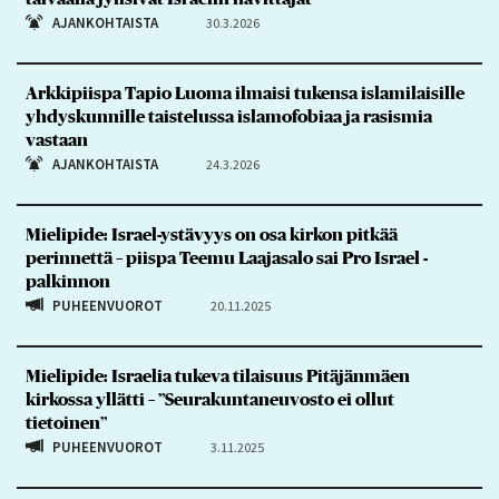
AJANKOHTAISTA
30.3.2026
Arkkipiispa Tapio Luoma ilmaisi tukensa islamilaisille
yhdyskunnille taistelussa islamofobiaa ja rasismia
vastaan
AJANKOHTAISTA
24.3.2026
Mielipide: Israel-ystävyys on osa kirkon pitkää
perinnettä – piispa Teemu Laajasalo sai Pro Israel -
palkinnon
PUHEENVUOROT
20.11.2025
Mielipide: Israelia tukeva tilaisuus Pitäjänmäen
kirkossa yllätti – ”Seurakuntaneuvosto ei ollut
tietoinen”
PUHEENVUOROT
3.11.2025