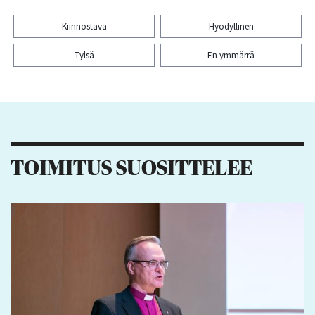
Kiinnostava
Hyödyllinen
Tylsä
En ymmärrä
Kiitos palautteesta! Jaa artikkeli:
12
3
12
9
TOIMITUS SUOSITTELEE