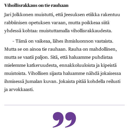
Vihollisrakkaus on tie rauhaan
Jari Jolkkonen muistutti, että Jeesuksen etiikka rakentuu
rabbiinisen opetuksen varaan, mutta poikkeaa siitä
yhdessä kohtaa: muistuttamalla vihollisrakkaudesta.
– Tämä on vaikeaa, lähes ihmisluonnon vastaista.
Mutta se on ainoa tie rauhaan. Rauha on mahdollinen,
mutta se vaatii paljon. Sitä, että haluamme puhdistaa
mielemme katkeruudesta, ennakkoluuloista ja kipeistä
muistoista. Vihollisen sijasta haluamme nähdä jokaisessa
ihmisessä Jumalan kuvan. Jokaista pitää kohdella reilusti
ja arvokkaasti.