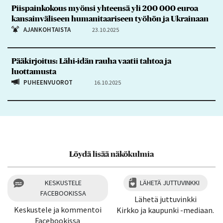
Piispainkokous myönsi yhteensä yli 200 000 euroa
kansainväliseen humanitaariseen työhön ja Ukrainaan
AJANKOHTAISTA
23.10.2025
Pääkirjoitus: Lähi-idän rauha vaatii tahtoa ja
luottamusta
PUHEENVUOROT
16.10.2025
Löydä lisää näkökulmia
KESKUSTELE
LÄHETÄ JUTTUVINKKI
FACEBOOKISSA
Lähetä juttuvinkki
Keskustele ja kommentoi
Kirkko ja kaupunki -mediaan.
Facebookissa