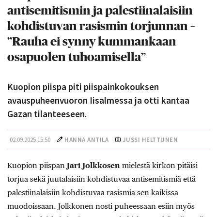
antisemitismin ja palestiinalaisiin
kohdistuvan rasismin torjunnan –
”Rauha ei synny kummankaan
osapuolen tuhoamisella”
Kuopion piispa piti piispainkokouksen
avauspuheenvuoron Iisalmessa ja otti kantaa
Gazan tilanteeseen.
02.09.2025 15:50
HANNA ANTILA
JUSSI HELTTUNEN
Kuopion piispan
Jari Jolkkosen
mielestä kirkon pitäisi
torjua sekä juutalaisiin kohdistuvaa antisemitismiä että
palestiinalaisiin kohdistuvaa rasismia sen kaikissa
muodoissaan. Jolkkonen nosti puheessaan esiin myös