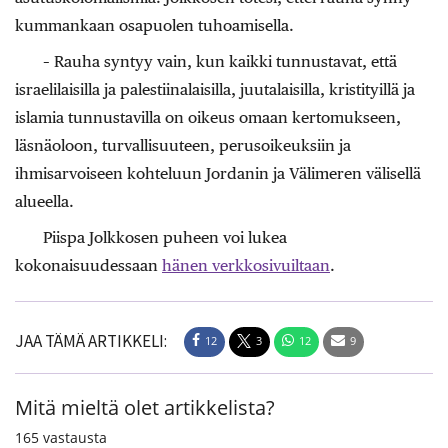
kummankaan osapuolen tuhoamisella.
– Rauha syntyy vain, kun kaikki tunnustavat, että
israelilaisilla ja palestiinalaisilla, juutalaisilla, kristityillä ja
islamia tunnustavilla on oikeus omaan kertomukseen,
läsnäoloon, turvallisuuteen, perusoikeuksiin ja
ihmisarvoiseen kohteluun Jordanin ja Välimeren välisellä
alueella.
Piispa Jolkkosen puheen voi lukea
kokonaisuudessaan
hänen verkkosivuiltaan
.
JAA TÄMÄ ARTIKKELI:
12
3
12
9
Mitä mieltä olet artikkelista?
165
vastausta