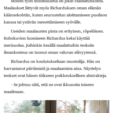
Monen työn innoituksena on jokin raamatunkohta.
Maalaukset liittyvät myös Richarduksen oman elämän
käännekohtiin, kuten seurustelun aloittamiseen puolison
kanssa tai ystävän menettämiseen syövälle.
Useiden maalausten pinta on erityinen, röpelöinen.
Kohokuvion luomiseen Richardus keksi käyttää
merisuolaa. Joihinkin kesällä maalattuihin teoksiin
ilmankosteus on tuonut oman valuvan elävyytensä.
Richardus on koulutukseltaan muotoilija. Hän on
harrastanut piirtämistä ja maalaamista aina. Näyttelyn
teokset ovat hänen töikseen poikkeuksellisen abstrakteja.
– Se johtuu siitä, että ne ovat ikkunoita toiseen
maailmaan.