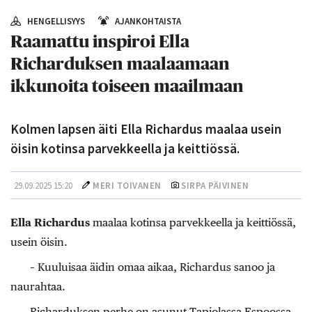
HENGELLISYYS
AJANKOHTAISTA
Raamattu inspiroi Ella
Richarduksen maalaamaan
ikkunoita toiseen maailmaan
Kolmen lapsen äiti Ella Richardus maalaa usein
öisin kotinsa parvekkeella ja keittiössä.
29.09.2025 15:20
MERI TOIVANEN
SIRPA PÄIVINEN
Ella Richardus
maalaa kotinsa parvekkeella ja keittiössä,
usein öisin.
– Kuuluisaa äidin omaa aikaa, Richardus sanoo ja
naurahtaa.
Richarduksen perhe on asunut Tapio­lassa Espoossa