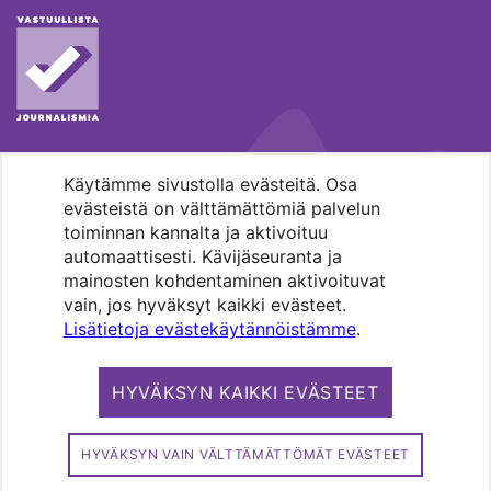
Käytämme sivustolla evästeitä. Osa
MENOHAKU
evästeistä on välttämättömiä palvelun
toiminnan kannalta ja aktivoituu
automaattisesti. Kävijäseuranta ja
mainosten kohdentaminen aktivoituvat
vain, jos hyväksyt kaikki evästeet.
Lisätietoja evästekäytännöistämme
.
Pääkaupunkiseudun evankelis-
luterilaisten seurakuntien media.
HYVÄKSYN KAIKKI EVÄSTEET
Copyright 2026. Kirkko ja kaupunki. All
rights reserved.
HYVÄKSYN VAIN VÄLTTÄMÄTTÖMÄT EVÄSTEET