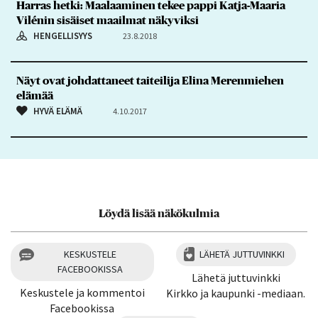
Harras hetki: Maalaaminen tekee pappi Katja-Maaria
Vilénin sisäiset maailmat näkyviksi
HENGELLISYYS
23.8.2018
Näyt ovat johdattaneet taiteilija Elina Merenmiehen
elämää
HYVÄ ELÄMÄ
4.10.2017
Löydä lisää näkökulmia
KESKUSTELE
LÄHETÄ JUTTUVINKKI
FACEBOOKISSA
Lähetä juttuvinkki
Keskustele ja kommentoi
Kirkko ja kaupunki -mediaan.
Facebookissa