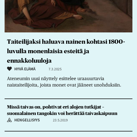
Taiteilijaksi haluava nainen kohtasi 1800-
luvulla monenlaisia esteitä ja
ennakkoluuloja
HYVÄ ELÄMÄ
7.3.2025
Ateneumin uusi näyttely esittelee uraauurtavia
naistaiteilijoita, joista monet ovat jääneet unohduksiin.
Missä taivas on, pohtivat eri alojen tutkijat –
suomalainen tangokin voi herättää taivaskaipuun
HENGELLISYYS
23.5.2019