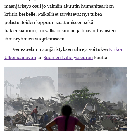
maanjäristys osui jo valmiin akuutin humanitaarisen
kriisin keskelle. Paikalliset tarvitsevat nyt tukea
pelastustöiden loppuun saattamiseen sekä
hätäensiapuun, turvallisiin suojiin ja haavoittuvaisten
ihmisryhmien suojelemiseen.
Venezuelan maanjäristyksen uhreja voi tukea
Kirkon
Ulkomaanavun
tai
Suomen Lähetysseuran
kautta.