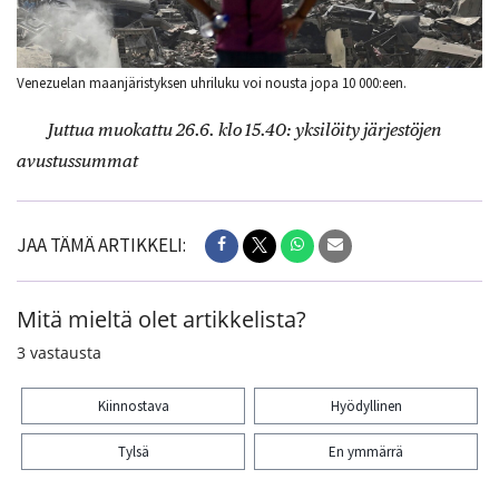
Venezuelan maanjäristyksen uhriluku voi nousta jopa 10 000:een.
Juttua muokattu 26.6. klo 15.40: yksilöity järjestöjen
avustussummat
JAA TÄMÄ ARTIKKELI:
Mitä mieltä olet artikkelista?
3
vastausta
Kiinnostava
Hyödyllinen
Tylsä
En ymmärrä