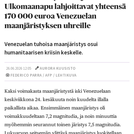
Ulkomaanapu lahjoittavat yhteensä
170 000 euroa Venezuelan
maanjäristyksen uhreille
Venezuelan tuhoisa maanjäristys osui
humanitaarisen kriisin keskelle.
26.06.2026 12:05
AURORA KUUSISTO
FEDERICO PARRA / AFP / LEHTIKUVA
Kaksi voimakasta maanjäristystä iski Venezuelaan
keskiviikkona 24. kesäkuuta noin kuudelta illalla
paikallista aikaa. Ensimmäinen maanjäristys oli
voimakkuudeltaan 7,2 magnitudia, ja noin minuuttia
myöhemmin seurannut toinen järistys 7,5 magnitudia.
Lukuarvon seitsemän ylittävä maanjäristys luokitellaan