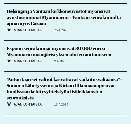
Helsingin ja Vantaan kirkkoneuvostot myönsivät
avustussummat Myanmariin – Vantaan seurakunnilta
apua myös Gazaan
AJANKOHTAISTA
25.4.2025
Espoon seurakunnat myönsivät 30 000 euroa
Myanmarin maanjäristyksen uhrien auttamiseen
AJANKOHTAISTA
9.4.2025
”Autoritaariset valtiot kasvattavat vaikutusvaltaansa” –
Suomen Lähetysseura ja Kirkon Ulkomaanapu ovat
huolissaan kehitysyhteistyön lisäleikkausten
seurauksista
AJANKOHTAISTA
17.4.2024