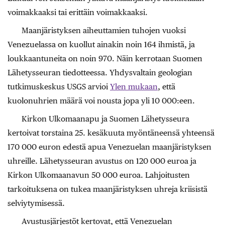
voimakkaaksi tai erittäin voimakkaaksi.
Maanjäristyksen aiheuttamien tuhojen vuoksi
Venezuelassa on kuollut ainakin noin 164 ihmistä, ja
loukkaantuneita on noin 970. Näin kerrotaan Suomen
Lähetysseuran tiedotteessa. Yhdysvaltain geologian
tutkimuskeskus USGS arvioi
Ylen mukaan
, että
kuolonuhrien määrä voi nousta jopa yli 10 000:een.
Kirkon Ulkomaanapu ja Suomen Lähetysseura
kertoivat torstaina 25. kesäkuuta myöntäneensä yhteensä
170 000 euron edestä apua Venezuelan maanjäristyksen
uhreille. Lähetysseuran avustus on 120 000 euroa ja
Kirkon Ulkomaanavun 50 000 euroa. Lahjoitusten
tarkoituksena on tukea maanjäristyksen uhreja kriisistä
selviytymisessä.
Avustusjärjestöt kertovat, että Venezuelan