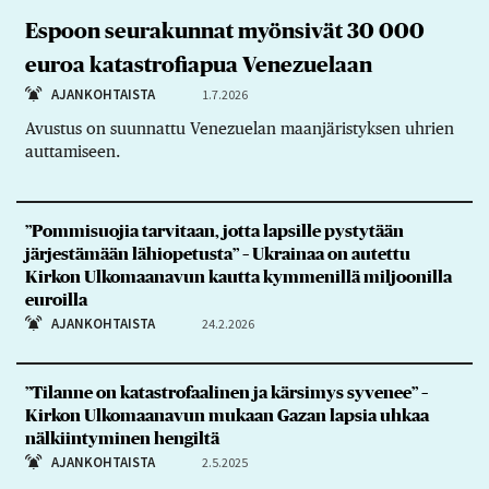
Espoon seurakunnat myönsivät 30 000
euroa katastrofiapua Venezuelaan
AJANKOHTAISTA
1.7.2026
Avustus on suunnattu Venezuelan maanjäristyksen uhrien
auttamiseen.
”Pommisuojia tarvitaan, jotta lapsille pystytään
järjestämään lähiopetusta” – Ukrainaa on autettu
Kirkon Ulkomaanavun kautta kymmenillä miljoonilla
euroilla
AJANKOHTAISTA
24.2.2026
”Tilanne on katastrofaalinen ja kärsimys syvenee” –
Kirkon Ulkomaanavun mukaan Gazan lapsia uhkaa
nälkiintyminen hengiltä
AJANKOHTAISTA
2.5.2025