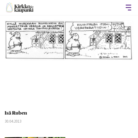
Avaa
Isä Ruben
30.04.2013