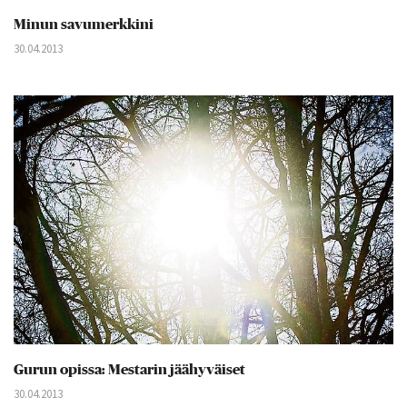
Minun savumerkkini
30.04.2013
Gurun opissa: Mestarin jäähyväiset
30.04.2013