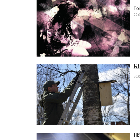
Toi
22.
Ki
20.
Hä