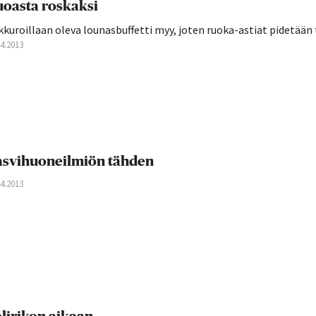
oasta roskaksi
kuroillaan oleva lounasbuffetti myy, joten ruoka-astiat pidetään t
04.2013
svihuoneilmiön tähden
04.2013