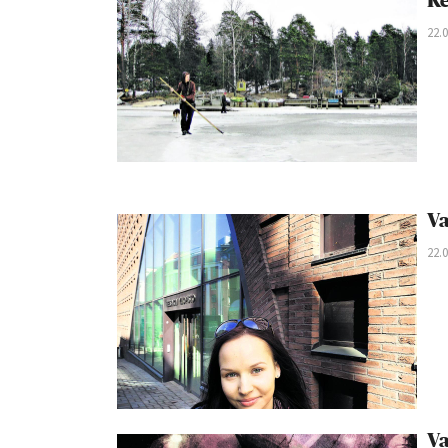
Ke
22.
Va
22.
Va