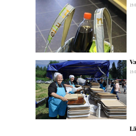
19.
Va
19.
Lä