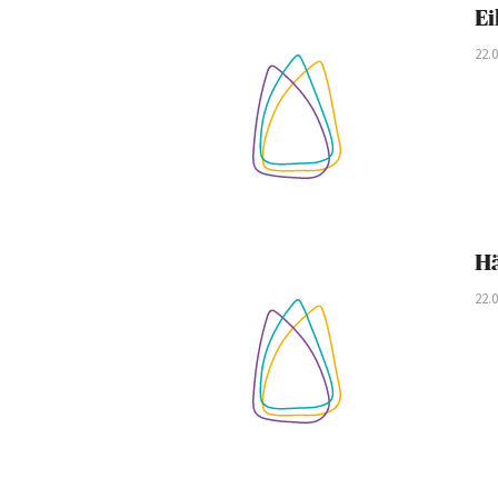
Ei
22.
Hä
22.