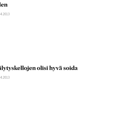
len
04.2013
lytyskellojen olisi hyvä soida
04.2013