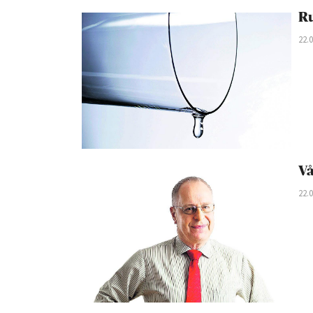
Ru
22.
Vå
22.