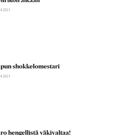
lirikon aikaan
04.2013
pun shokkelomestari
04.2013
ro hengellistä väkivaltaa!