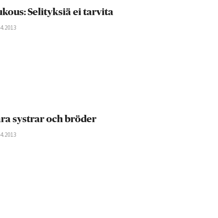
kous: Selityksiä ei tarvita
04.2013
ra systrar och bröder
04.2013