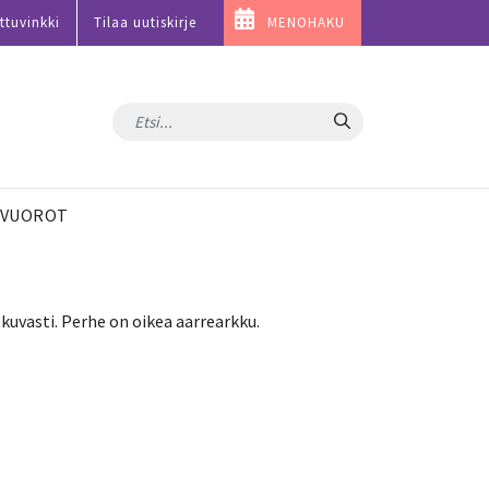
ttuvinkki
Tilaa uutiskirje
MENOHAKU
Hae
VUOROT
tkuvasti. Perhe on oikea aarrearkku.