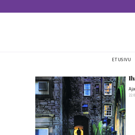
ETUSIVU
Ih
Aja
22.