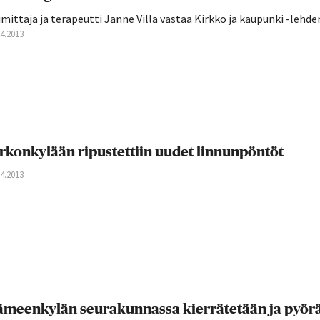
mittaja ja terapeutti Janne Villa vastaa Kirkko ja kaupunki -lehden
04.2013
rkonkylään ripustettiin uudet linnunpöntöt
04.2013
meenkylän seurakunnassa kierrätetään ja pyörä