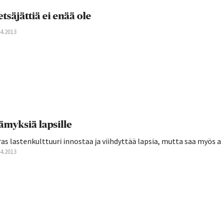
tsäjättiä ei enää ole
04.2013
ämyksiä lapsille
as lastenkulttuuri innostaa ja viihdyttää lapsia, mutta saa myös
04.2013