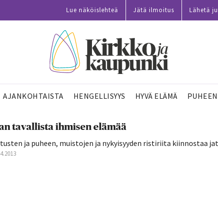
Lue näköislehteä
Jätä ilmoitus
Lähetä ju
AJANKOHTAISTA
HENGELLISYYS
HYVÄ ELÄMÄ
PUHEEN
an tavallista ihmisen elämää
tusten ja puheen, muistojen ja nykyisyyden ristiriita kiinnostaa ja
04.2013