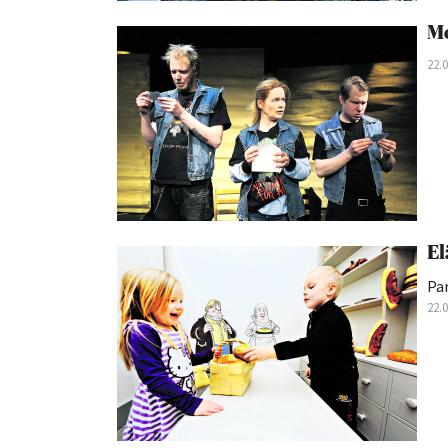
Me
22.
El
Par
22.