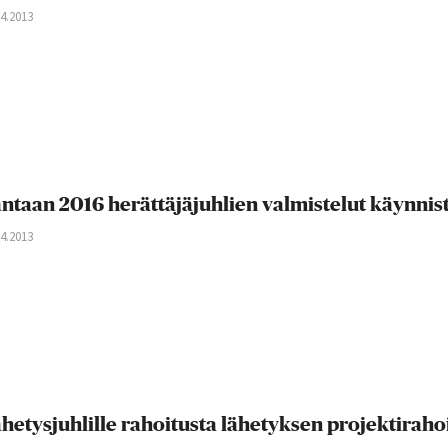
04.2013
ntaan 2016 herättäjäjuhlien valmistelut käynnis
04.2013
hetysjuhlille rahoitusta lähetyksen projektiraho