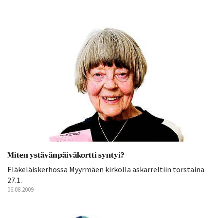
Miten ystävänpäiväkortti syntyi?
Eläkeläiskerhossa Myyrmäen kirkolla askarreltiin torstaina
27.1.
06.08.2009