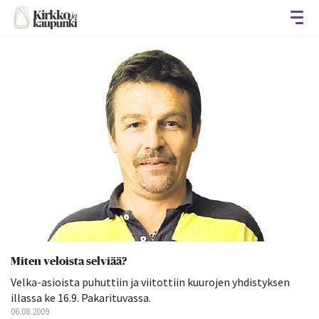
Avaa
Miten veloista selviää?
Velka-asioista puhuttiin ja viitottiin kuurojen yhdistyksen
illassa ke 16.9. Pakarituvassa.
06.08.2009