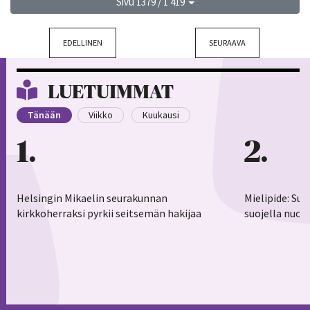
Sivu 1379 / 1 419
EDELLINEN
SEURAAVA
LUETUIMMAT
Tänään
Viikko
Kuukausi
1
2
Helsingin Mikaelin seurakunnan
Mielipide: Su
kirkkoherraksi pyrkii seitsemän hakijaa
suojella nuor