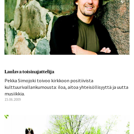
Laulava toisinajattelija
Pekka Simojoki toivoo kirkkoon positiivista
kulttuurivallankumousta: iloa, aitoa yhteisöllisyyttä ja uutta
musiikkia.
15.06.2009