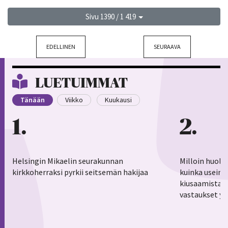
Sivu 1390 / 1 419
EDELLINEN
SEURAAVA
LUETUIMMAT
Tänään
Viikko
Kuukausi
1
2
Helsingin Mikaelin seurakunnan
Milloin huoli
kirkkoherraksi pyrkii seitsemän hakijaa
kuinka usein 
kiusaamistar
vastaukset yl