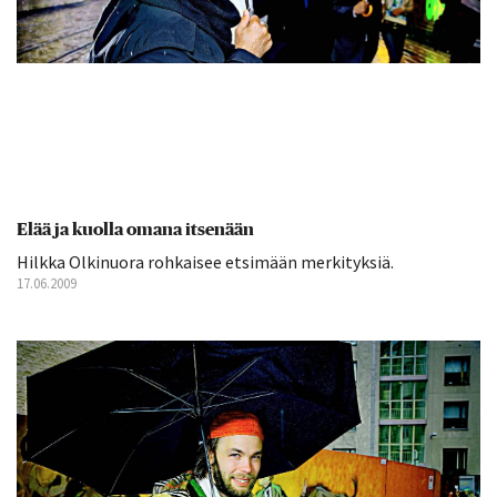
Elää ja kuolla omana itsenään
Hilkka Olkinuora rohkaisee etsimään merkityksiä.
17.06.2009