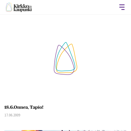
Avaa
18.6.Onnea, Tapio!
17.06.2009