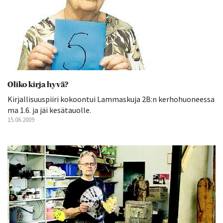
Oliko kirja hyvä?
Kirjallisuuspiiri kokoontui Lammaskuja 2B:n kerhohuoneessa
ma 1.6. ja jäi kesätauolle.
15.06.2009