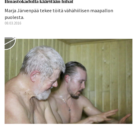
Ilmastokadulla kääritään hihat
Marja Järvenpää tekee töitä vähähiilisen maapallon
puolesta.
08.03.2016