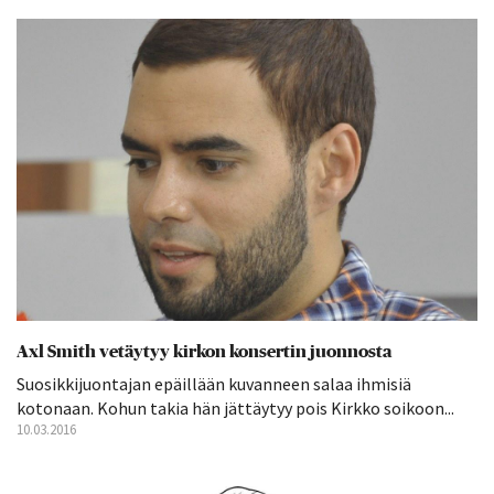
Axl Smith vetäytyy kirkon konsertin juonnosta
Suosikkijuontajan epäillään kuvanneen salaa ihmisiä
kotonaan. Kohun takia hän jättäytyy pois Kirkko soikoon...
10.03.2016