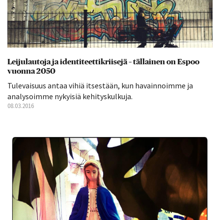
Leijulautoja ja identiteettikriisejä – tällainen on Espoo
vuonna 2050
Tulevaisuus antaa vihiä itsestään, kun havainnoimme ja
analysoimme nykyisiä kehityskulkuja.
08.03.2016