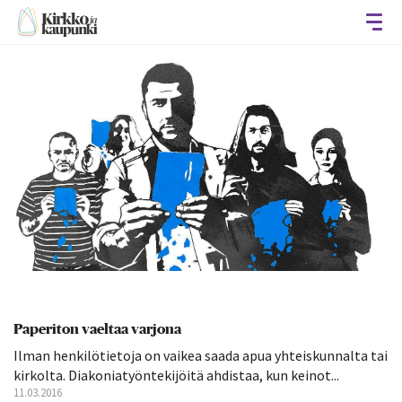
Avaa
Paperiton vaeltaa varjona
Ilman henkilötietoja on vaikea saada apua yhteiskunnalta tai
kirkolta. Diakoniatyöntekijöitä ahdistaa, kun keinot...
11.03.2016