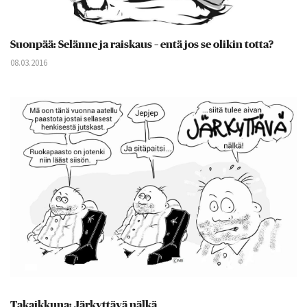
Suonpää: Selänne ja raiskaus – entä jos se olikin totta?
08.03.2016
Takaikkuna: Järkyttävä nälkä