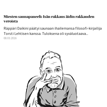
Miesten saunapaneeli: Isän rakkaus äidin rakkauden
veroista
Räppäri Daikini päätyi saunaan ihailemansa filosofi-kirjailija
Torsti Lehtisen kanssa. Tuloksena oli syväluotaava...
08.03.2016