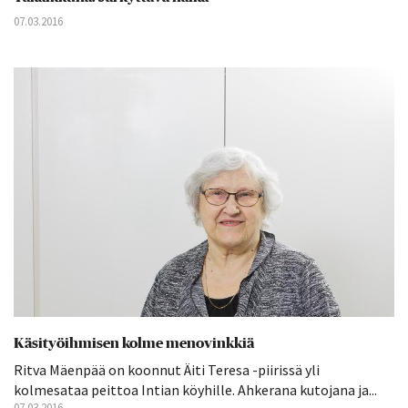
07.03.2016
Käsityöihmisen kolme menovinkkiä
Ritva Mäenpää on koonnut Äiti Teresa -piirissä yli
kolmesataa peittoa Intian köyhille. Ahkerana kutojana ja...
07.03.2016