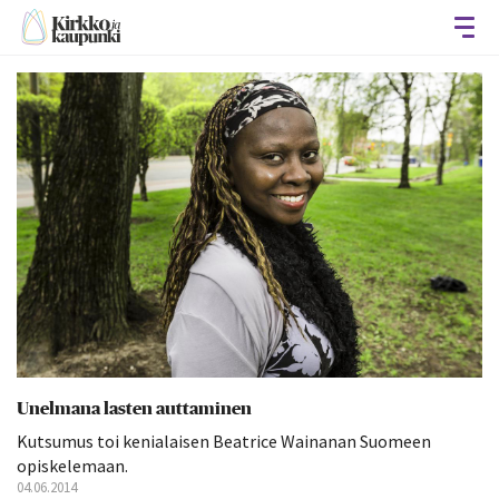
Avaa
Unelmana lasten auttaminen
Kutsumus toi kenialaisen Beatrice Wainanan Suomeen
opiskelemaan.
04.06.2014