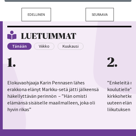
EDELLINEN
SEURAAVA
LUETUIMMAT
Tänään
Viikko
Kuukausi
1
2
Elokuvaohjaaja Karin Pennasen lähes
”Enkeleitä ma
erakkona elänyt Markku-setä jätti jälkeensä
koulutielle”–
häkellyttävän perinnön – ”Hän omisti
kirkkohetkess
elämänsä sisäiselle maailmalleen, joka oli
uuteen elämä
hyvin rikas”
liikutuksen h