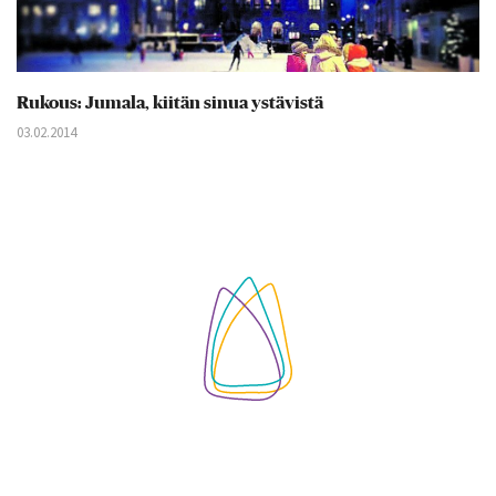
Rukous: Jumala, kiitän sinua ystävistä
03.02.2014