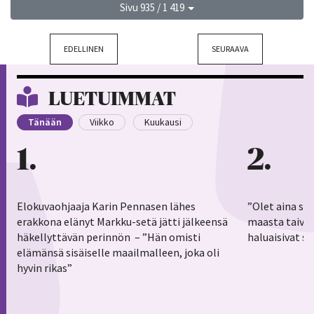
Sivu 935 / 1 419
EDELLINEN
SEURAAVA
LUETUIMMAT
Tänään
Viikko
Kuukausi
1
2
Elokuvaohjaaja Karin Pennasen lähes
”Olet aina sy
erakkona elänyt Markku-setä jätti jälkeensä
maasta taivaa
häkellyttävän perinnön – ”Hän omisti
haluaisivat s
elämänsä sisäiselle maailmalleen, joka oli
hyvin rikas”