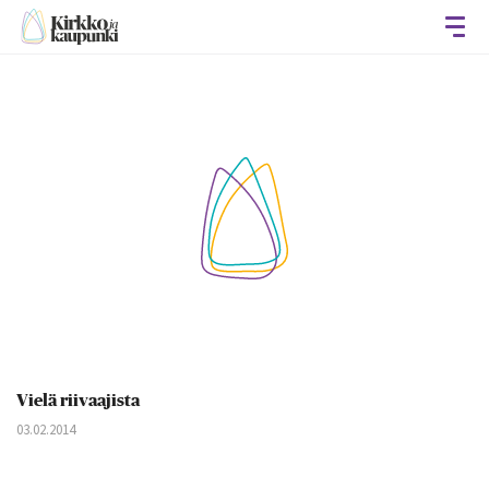
Avaa
Vielä riivaajista
03.02.2014