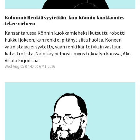
Kolumni: Renkiä syytetään, kun Könnin kuokkamies
tekee virheen
Kansantarussa Könnin kuokkamieheksi kutsuttu robotti
hukkui jokeen, kun renki ei pitänyt siitä huolta. Koneen
valmistajaa ei syytetty, vaan renki kantoi yksin vastuun
katastrofista. Näin käy helposti myös tekoälyn kanssa, Aku
Visala kirjoittaa.
Wed Aug 05 07:40:00 GMT 2026