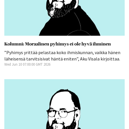
Kolumni: Moraalinen pyhimys ei ole hyvä ihminen
”Pyhimys yrittää pelastaa koko ihmiskunnan, vaikka hänen
läheisensä tarvitsisivat häntä eniten”, Aku Visala kirjoittaa.
Wed Jun 10 07:00:00 GMT 2026