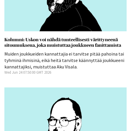
Kolumni: Uskon voi nähdä tunteellisesti värittyneenä
sitoumuksena, joka muistuttaa joukkueen fanittamista
Muiden joukkueiden kannattajia ei tarvitse pitää pahoina tai
tyhminä ihmisinä, eikä heitä tarvitse käännyttää joukkueeni
kannattajiksi, muistuttaa Aku Visala.
Wed Jun 24 07:50:00 GMT 2026