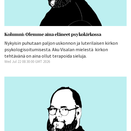
Kolumni: Olemme aina eläneet psykokirkossa
Nykyisin puhutaan paljon uskonnon ja luterilaisen kirkon
psykologisoitumisesta. Aku Visalan mielestä kirkon
tehtävänä on aina ollut terapoida sieluja.
Wed Jul 22 08:30:00 GMT 2026