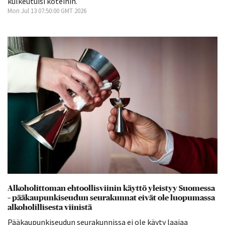
kulkeutuisi koteihin.
Mon Jul 13 07:50:00 GMT 2026
Alkoholittoman ehtoollisviinin käyttö yleistyy Suomessa
– pääkaupunkiseudun seurakunnat eivät ole luopumassa
alkoholillisesta viinistä
Pääkaupunkiseudun seurakunnissa ei ole käyty laajaa