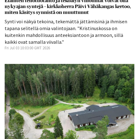
Eläinten tehotuotanto ja tekoälyn vinoumat voivat olla
nykyajan syntejä – kirkkoherra Päivi Vähäkangas kertoo,
miten käsitys synnistä on muuttunut
Synti voi näkyä tekoina, tekemättä jättämisinä ja ihmisen
tapana selitellä omia valintojaan. "Kristinuskossa on
kuitenkin mahdollisuus anteeksiantoon ja armoon, sillä
kaikki ovat samalla viivalla."
Fri Jul 03 10:03:00 GMT 2026