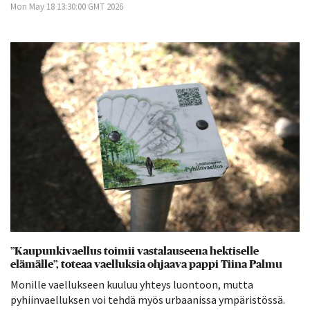
Mon May 18 13:30:00 GMT 2026
”Kaupunkivaellus toimii vastalauseena hektiselle
elämälle”, toteaa vaelluksia ohjaava pappi Tiina Palmu
Monille vaellukseen kuuluu yhteys luontoon, mutta
pyhiinvaelluksen voi tehdä myös urbaanissa ympäristössä.