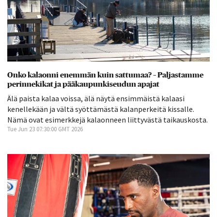
Onko kalaonni enemmän kuin sattumaa? – Paljastamme
perinnekikat ja pääkaupunkiseudun apajat
Älä paista kalaa voissa, älä näytä ensimmäistä kalaasi
kenellekään ja vältä syöttämästä kalanperkeitä kissalle.
Nämä ovat esimerkkejä kalaonneen liittyvästä taikauskosta.
Tue Jun 23 07:30:00 GMT 2026