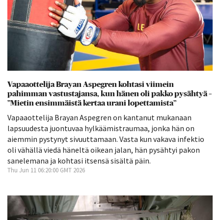
Vapaaottelija Brayan Aspegren kohtasi viimein
pahimman vastustajansa, kun hänen oli pakko pysähtyä –
”Mietin ensimmäistä kertaa urani lopettamista”
Vapaaottelija Brayan Aspegren on kantanut mukanaan
lapsuudesta juontuvaa hylkäämistraumaa, jonka hän on
aiemmin pystynyt sivuuttamaan. Vasta kun vakava infektio
oli vähällä viedä häneltä oikean jalan, hän pysähtyi pakon
sanelemana ja kohtasi itsensä sisältä päin.
Thu Jun 11 06:20:00 GMT 2026