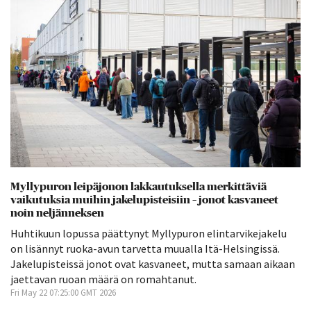
Myllypuron leipäjonon lakkautuksella merkittäviä
vaikutuksia muihin jakelupisteisiin – jonot kasvaneet
noin neljänneksen
Huhtikuun lopussa päättynyt Myllypuron elintarvikejakelu
on lisännyt ruoka-avun tarvetta muualla Itä-Helsingissä.
Jakelupisteissä jonot ovat kasvaneet, mutta samaan aikaan
jaettavan ruoan määrä on romahtanut.
Fri May 22 07:25:00 GMT 2026