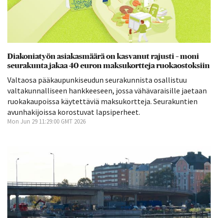
Diakoniatyön asiakasmäärä on kasvanut rajusti – moni
seurakunta jakaa 40 euron maksukortteja ruokaostoksiin
Valtaosa pääkaupunkiseudun seurakunnista osallistuu
valtakunnalliseen hankkeeseen, jossa vähävaraisille jaetaan
ruokakaupoissa käytettäviä maksukortteja. Seurakuntien
avunhakijoissa korostuvat lapsiperheet.
Mon Jun 29 11:29:00 GMT 2026