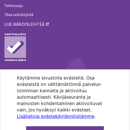
Tietosuoja
Tilaa uutiskirjeitä
LUE NÄKÖISLEHTEÄ
Käytämme sivustolla evästeitä. Osa
MENOHAKU
evästeistä on välttämättömiä palvelun
toiminnan kannalta ja aktivoituu
automaattisesti. Kävijäseuranta ja
mainosten kohdentaminen aktivoituvat
vain, jos hyväksyt kaikki evästeet.
Lisätietoja evästekäytännöistämme
.
Pääkaupunkiseudun evankelis-
luterilaisten seurakuntien media.