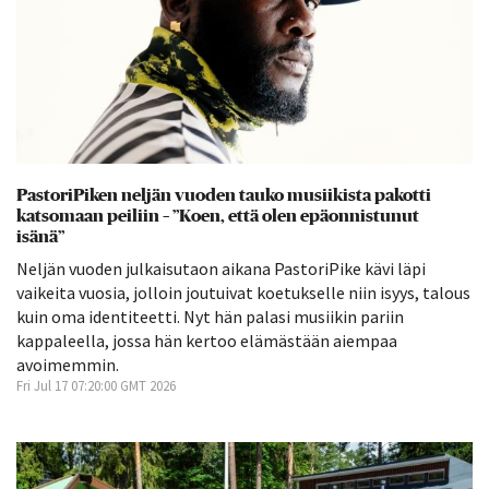
PastoriPiken neljän vuoden tauko musiikista pakotti
katsomaan peiliin – ”Koen, että olen epäonnistunut
isänä”
Neljän vuoden julkaisutaon aikana PastoriPike kävi läpi
vaikeita vuosia, jolloin joutuivat koetukselle niin isyys, talous
kuin oma identiteetti. Nyt hän palasi musiikin pariin
kappaleella, jossa hän kertoo elämästään aiempaa
avoimemmin.
Fri Jul 17 07:20:00 GMT 2026