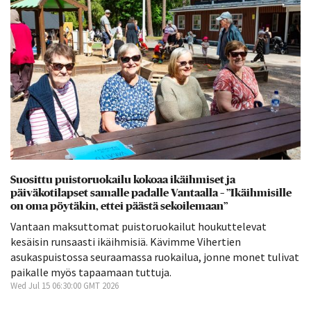
Suosittu puistoruokailu kokoaa ikäihmiset ja
päiväkotilapset samalle padalle Vantaalla – ”Ikäihmisille
on oma pöytäkin, ettei päästä sekoilemaan”
Vantaan maksuttomat puistoruokailut houkuttelevat
kesäisin runsaasti ikäihmisiä. Kävimme Vihertien
asukaspuistossa seuraamassa ruokailua, jonne monet tulivat
paikalle myös tapaamaan tuttuja.
Wed Jul 15 06:30:00 GMT 2026