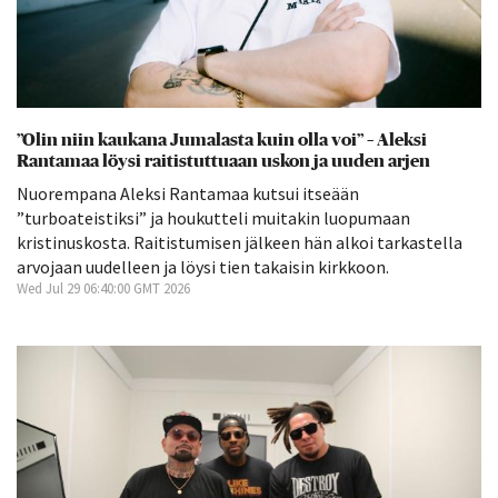
”Olin niin kaukana Jumalasta kuin olla voi” – Aleksi
Rantamaa löysi raitistuttuaan uskon ja uuden arjen
Nuorempana Aleksi Rantamaa kutsui itseään
”turboateistiksi” ja houkutteli muitakin luopumaan
kristinuskosta. Raitistumisen jälkeen hän alkoi tarkastella
arvojaan uudelleen ja löysi tien takaisin kirkkoon.
Wed Jul 29 06:40:00 GMT 2026