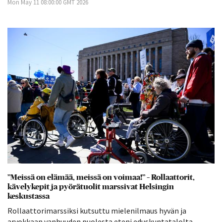
Mon May 11 08:00:00 GMT 2026
”Meissä on elämää, meissä on voimaa!” – Rollaattorit,
kävelykepit ja pyörätuolit marssivat Helsingin
keskustassa
Rollaattorimarssiksi kutsuttu mielenilmaus hyvän ja
arvokkaan vanhuuden puolesta eteni eduskuntatalolta