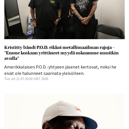
Kristitty bändi P.O.D. rikkoi metallimaailman rajoja –
”Emme koskaan yrittäneet myydä uskoamme musiikin
avulla”
Amerikkalaisen P.O.D.-yhtyeen jäsenet kertovat, miksi he
eivät ole halunneet saarnata yleisölleen.
Tue Jul 21 07:30:00 GMT 2026