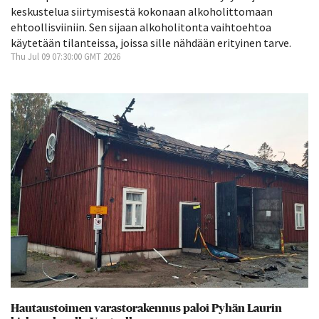
keskustelua siirtymisestä kokonaan alkoholittomaan
ehtoollisviiniin. Sen sijaan alkoholitonta vaihtoehtoa
käytetään tilanteissa, joissa sille nähdään erityinen tarve.
Thu Jul 09 07:30:00 GMT 2026
Hautaustoimen varastorakennus paloi Pyhän Laurin