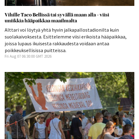
Vihille Taco Bellissä tai syvällä maan alla – viisi
uniikkia hääpaikkaa maailmalta
Alttari voi löytyä yhtä hyvin jalkapallostadionilta kuin
suolakaivoksesta. Esittelemme viisi erikoista hääpaikkaa,
joissa lupaus ikuisesta rakkaudesta voidaan antaa
poikkeuksellisissa puitteissa.
Fri Aug 07 06:30:00 GMT 2026