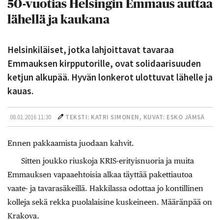
50-vuotias Helsingin Emmaus auttaa
lähellä ja kaukana
Helsinkiläiset, jotka lahjoittavat tavaraa
Emmauksen kirpputorille, ovat solidaarisuuden
ketjun alkupää. Hyvän lonkerot ulottuvat lähelle ja
kauas.
08.01.2016 11:30
TEKSTI: KATRI SIMONEN, KUVAT: ESKO JÄMSÄ
Ennen pakkaamista juodaan kahvit.
Sitten joukko riuskoja KRIS-erityisnuoria ja muita
Emmauksen vapaaehtoisia alkaa täyttää pakettiautoa
vaate- ja tavarasäkeillä. Hakkilassa odottaa jo kontillinen
kolleja sekä rekka puolalaisine kuskeineen. Määränpää on
Krakova.