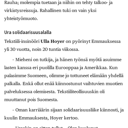
Rauha; molempia tuetaan ja niihin on tehty talkoo- ja
virkistysreissuja. Rahallinen tuki on vain yksi
yhteistyömuoto.
Ura solidaarisuusalalla
Tekstiili-insinööri
Ulla Hoyer
on pyörinyt Emmauksessa
yli 30 vuotta, noin 20 tuntia viikossa.
– Mieheni on tutkija, ja hänen työnsä myötä asuimme
lasten kanssa eri puolilla Eurooppaa ja Amerikkaa. Kun
palasimme Suomeen, olimme jo tottuneet elämään yhdellä
palkalla. Enkä ollut enää kiinnostunut vaihtuvien muotien
palveluksessa olemisesta. Tekstiiliteollisuuskin oli
muuttanut pois Suomesta.
– Oman karriäärin sijaan solidaarisuusliike kiinnosti, ja
kuulin Emmauksesta, Hoyer kertoo.