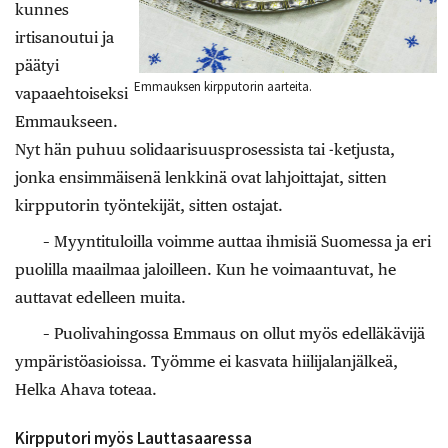
kunnes
irtisanoutui ja
päätyi
Emmauksen kirpputorin aarteita.
vapaaehtoiseksi
Emmaukseen.
Nyt hän puhuu solidaarisuusprosessista tai -ketjusta,
jonka ensimmäisenä lenkkinä ovat lahjoittajat, sitten
kirpputorin työntekijät, sitten ostajat.
– Myyntituloilla voimme auttaa ihmisiä Suomessa ja eri
puolilla maailmaa jaloilleen. Kun he voimaantuvat, he
auttavat edelleen muita.
– Puolivahingossa Emmaus on ollut myös edelläkävijä
ympäristöasioissa. Työmme ei kasvata hiilijalanjälkeä,
Helka Ahava toteaa.
Kirpputori myös Lauttasaaressa