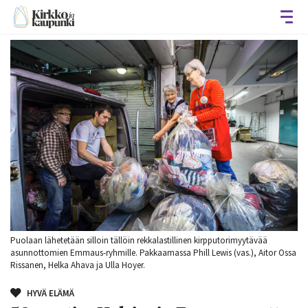
Avaa
Puolaan lähetetään silloin tällöin rekkalastillinen kirpputorimyytävää
asunnottomien Emmaus-ryhmille. Pakkaamassa Phill Lewis (vas.), Aitor Ossa
Rissanen, Helka Ahava ja Ulla Hoyer.
HYVÄ ELÄMÄ