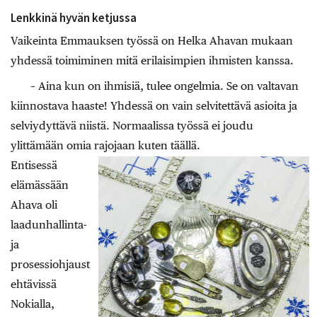
Lenkkinä hyvän ketjussa
Vaikeinta Emmauksen työssä on Helka Ahavan mukaan
yhdessä toimiminen mitä erilaisimpien ihmisten kanssa.
– Aina kun on ihmisiä, tulee ongelmia. Se on valtavan
kiinnostava haaste! Yhdessä on vain selvitettävä asioita ja
selviydyttävä niistä. Normaalissa työssä ei joudu
ylittämään omia rajojaan kuten täällä.
Entisessä
elämässään
Ahava oli
laadunhallinta-
ja
prosessiohjaust
ehtävissä
Nokialla,