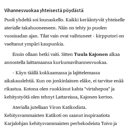
Vihannesvuokaa yhteisestä pöydästä
Puoli yhdeltä soi lounaskello. Kaikki kerääntyvät yhteiselle
aterialle takahuoneeseen. Näin on tehty jo puolen
vuosisadan ajan. Tilat vain ovat vaihtuneet – kirpputori on
vaeltanut ympäri kaupunkia.
Ensin ollaan hetki vaiti. Sitten
Tuula Kajonen
alkaa
annostella laittamaansa kurkumavihannesvuokaa.
– Käyn täällä kokkaamassa ja lajittelemassa
aikakauslehtiä. Kun on jonkinlainen eläke, ei tarvitse enää
rikastua. Kotona olen ruokkinut kahta "virtahepoa" ja
kehitystyötä olen tehnyt Lattareissa, Kajonen kertoo.
Aterialla jutellaan Viron Katikodista.
Kehitysvammaisten Katikoti on saanut inspiraatiota
Karjalohjan kehitysvammaisten perhekodeista Toivo ja