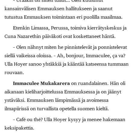
– Uraakin on sitten tullut… Olen kuulunut
kansainvälisen Emmauksen hallitukseen ja saanut
tutustua Emmauksen toimintaan eri puolilla maailmaa.
Etenkin Limassa, Perussa, toimiva kierrätyskeskus ja
Cuna Nazarethin päiväkoti ovat koskettaneet häntä.
– Olen nähnyt miten he pinnistelevät ja ponnistelevat
siellä vaikeissa oloissa. – Ah, bonjour, Immaculee, ça va?
Ulla Hoyer sanoo yhtäkkiä ja kääntää katseensa tummaan
rouvaan.
Immaculee Mukakarera
on ruandalainen. Hän oli
aikanaan kieliharjoittelussa Emmauksessa ja on jäänyt
ystäväksi. Emmauksen lämpimässä ja avoimessa
ilmapiirissä on turvallista opetella suomen kieltä.
– Café ou thé? Ulla Hoyer kysyy ja menee hakemaan
keksipakettia.