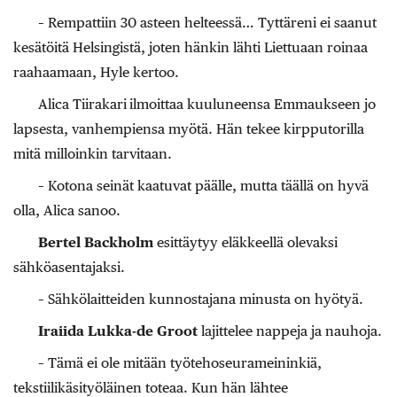
– Rempattiin 30 asteen helteessä… Tyttäreni ei saanut
kesätöitä Helsingistä, joten hänkin lähti Liettuaan roinaa
raahaamaan, Hyle kertoo.
Alica Tiirakari
ilmoittaa kuuluneensa Emmaukseen jo
lapsesta, vanhempiensa myötä. Hän tekee kirpputorilla
mitä milloinkin tarvitaan.
– Kotona seinät kaatuvat päälle, mutta täällä on hyvä
olla, Alica sanoo.
Bertel Backholm
esittäytyy eläkkeellä olevaksi
sähköasentajaksi.
– Sähkölaitteiden kunnostajana minusta on hyötyä.
Iraiida Lukka-de Groot
lajittelee nappeja ja nauhoja.
– Tämä ei ole mitään työtehoseurameininkiä,
tekstiilikäsityöläinen toteaa. Kun hän lähtee