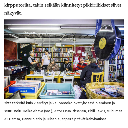
kirpputorilta, takin selkään kiinnitetyt pikkiriikkiset siivet
näkyvät.
Yhtä tärkeitä kuin kierrätys ja kaupanteko ovat yhdessä oleminen ja
seurustelu. Helka Ahava (vas.), Aitor Ossa Rissanen, Phill Lewis, Muhumet
Ali Hamsa, Hannu Sario ja Juha Seljanperä pitävät kahvitaukoa.