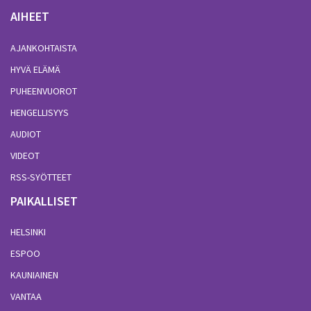
AIHEET
AJANKOHTAISTA
HYVÄ ELÄMÄ
PUHEENVUOROT
HENGELLISYYS
AUDIOT
VIDEOT
RSS-SYÖTTEET
PAIKALLISET
HELSINKI
ESPOO
KAUNIAINEN
VANTAA