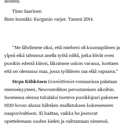
asioista.
Timo Saarinen
Risto Isomäki: Kurganin varjot. Tammi 2014.
”Me lähdimme siksi, että mieheni oli kuumapäinen ja
ylpeä eikä tahtonut anella työtä niiltä, jotka löivät oven
punikin edestä kiinni, läksimme uskon varassa, luottaen
että on olemassa maa, jossa työläinen saa elää vapaana.”
Sirpa Kähkösen
Graniittimies
-romaanissa palataan
menneisyyteen, Neuvostoliiton perustamisen aikoihin.
Suomessa olonsa tukalaksi tunteva punikkipari pakenee
1920-luvun alussa hiihtäen mullistuksen kokeneeseen
naapurivaltioon. Ei haittaa, vaikka he joutuvat
opettelemaan uuden kielen ja vaihtamaan nimensä.