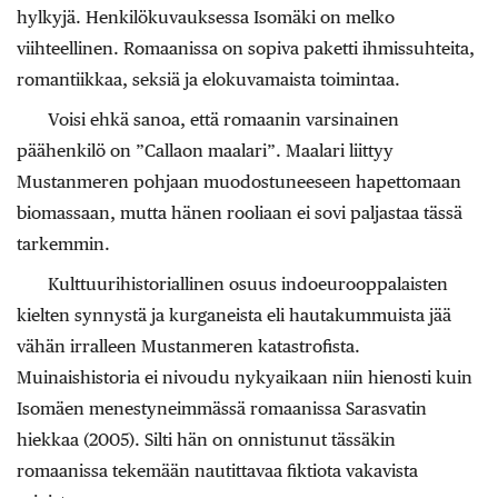
hylkyjä. Henkilökuvauksessa Isomäki on melko
viihteellinen. Romaanissa on sopiva paketti ihmissuhteita,
romantiikkaa, seksiä ja elokuvamaista toimintaa.
Voisi ehkä sanoa, että romaanin varsinainen
päähenkilö on ”Callaon maalari”. Maalari liittyy
Mustanmeren pohjaan muodostuneeseen hapettomaan
biomassaan, mutta hänen rooliaan ei sovi paljastaa tässä
tarkemmin.
Kulttuurihistoriallinen osuus indoeurooppalaisten
kielten synnystä ja kurganeista eli hautakummuista jää
vähän irralleen Mustanmeren katastrofista.
Muinaishistoria ei nivoudu nykyaikaan niin hienosti kuin
Isomäen menestyneimmässä romaanissa Sarasvatin
hiekkaa (2005). Silti hän on onnistunut tässäkin
romaanissa tekemään nautittavaa fiktiota vakavista