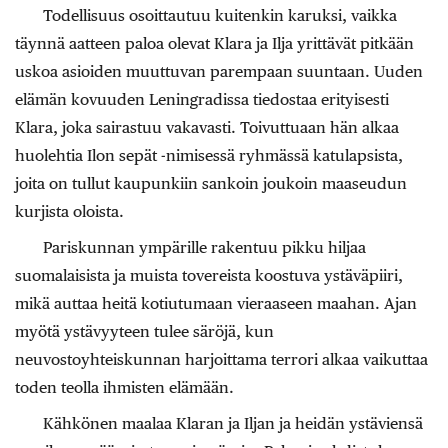
Todellisuus osoittautuu kuitenkin karuksi, vaikka
täynnä aatteen paloa olevat Klara ja Ilja yrittävät pitkään
uskoa asioiden muuttuvan parempaan suuntaan. Uuden
elämän kovuuden Leningradissa tiedostaa erityisesti
Klara, joka sairastuu vakavasti. Toivuttuaan hän alkaa
huolehtia Ilon sepät -nimisessä ryhmässä katulapsista,
joita on tullut kaupunkiin sankoin joukoin maaseudun
kurjista oloista.
Pariskunnan ympärille rakentuu pikku hiljaa
suomalaisista ja muista tovereista koostuva ystäväpiiri,
mikä auttaa heitä kotiutumaan vieraaseen maahan. Ajan
myötä ystävyyteen tulee säröjä, kun
neuvostoyhteiskunnan harjoittama terrori alkaa vaikuttaa
toden teolla ihmisten elämään.
Kähkönen maalaa Klaran ja Iljan ja heidän ystäviensä