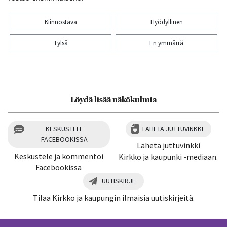
Kiinnostava
Hyödyllinen
Tylsä
En ymmärrä
Kiitos palautteesta! Jaa artikkeli:
Löydä lisää näkökulmia
KESKUSTELE
LÄHETÄ JUTTUVINKKI
FACEBOOKISSA
Lähetä juttuvinkki
Keskustele ja kommentoi
Kirkko ja kaupunki -mediaan.
Facebookissa
UUTISKIRJE
Tilaa Kirkko ja kaupungin ilmaisia uutiskirjeitä.