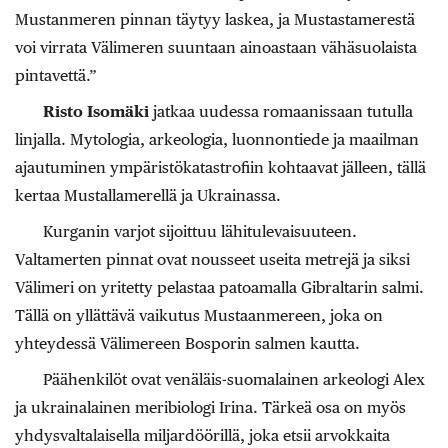
Mustanmeren pinnan täytyy laskea, ja Mustastamerestä
voi virrata Välimeren suuntaan ainoastaan vähäsuolaista
pintavettä.”
Risto Isomäki
jatkaa uudessa romaanissaan tutulla
linjalla. Mytologia, arkeologia, luonnontiede ja maailman
ajautuminen ympäristökatastrofiin kohtaavat jälleen, tällä
kertaa Mustallamerellä ja Ukrainassa.
Kurganin varjot sijoittuu lähitulevaisuuteen.
Valtamerten pinnat ovat nousseet useita metrejä ja siksi
Välimeri on yritetty pelastaa patoamalla Gibraltarin salmi.
Tällä on yllättävä vaikutus Mustaanmereen, joka on
yhteydessä Välimereen Bosporin salmen kautta.
Päähenkilöt ovat venäläis-suomalainen arkeologi Alex
ja ukrainalainen meribiologi Irina. Tärkeä osa on myös
yhdysvaltalaisella miljardöörillä, joka etsii arvokkaita