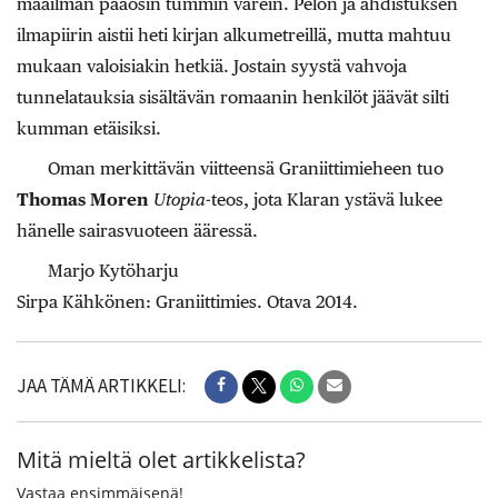
maailman pääosin tummin värein. Pelon ja ahdistuksen
ilmapiirin aistii heti kirjan alkumetreillä, mutta mahtuu
mukaan valoisiakin hetkiä. Jostain syystä vahvoja
tunnelatauksia sisältävän romaanin henkilöt jäävät silti
kumman etäisiksi.
Oman merkittävän viitteensä Graniittimieheen tuo
Thomas Moren
Utopia
-teos, jota Klaran ystävä lukee
hänelle sairasvuoteen ääressä.
Marjo Kytöharju
Sirpa Kähkönen: Graniittimies. Otava 2014.
JAA TÄMÄ ARTIKKELI:
Mitä mieltä olet artikkelista?
Vastaa ensimmäisenä!