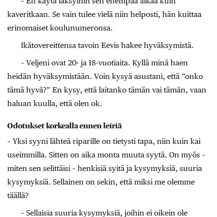
– En käytä läksyihin sen enempää aikaa kuin
kaveritkaan. Se vain tulee vielä niin helposti, hän kuittaa
erinomaiset koulunumeronsa.
Ikätovereittensa tavoin Eevis hakee hyväksymistä.
– Veljeni ovat 20- ja 18-vuotiaita. Kyllä minä haen
heidän hyväksymistään. Voin kysyä asustani, että ”onko
tämä hyvä?” En kysy, että laitanko tämän vai tämän, vaan
haluan kuulla, että olen ok.
Odotukset korkealla ennen leiriä
– Yksi syyni lähteä riparille on tietysti tapa, niin kuin kai
useimmilla. Sitten on aika monta muuta syytä. On myös –
miten sen selittäisi – henkisiä syitä ja kysymyksiä, suuria
kysymyksiä. Sellainen on sekin, että miksi me olemme
täällä?
– Sellaisia suuria kysymyksiä, joihin ei oikein ole