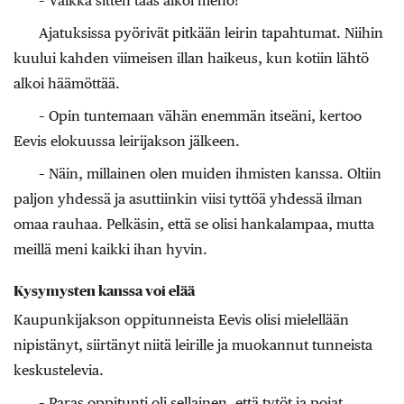
– Vaikka sitten taas alkoi meno!
Ajatuksissa pyörivät pitkään leirin tapahtumat. Niihin
kuului kahden viimeisen illan haikeus, kun kotiin lähtö
alkoi häämöttää.
– Opin tuntemaan vähän enemmän itseäni, kertoo
Eevis elokuussa leirijakson jälkeen.
– Näin, millainen olen muiden ihmisten kanssa. Oltiin
paljon yhdessä ja asuttiinkin viisi tyttöä yhdessä ilman
omaa rauhaa. Pelkäsin, että se olisi hankalampaa, mutta
meillä meni kaikki ihan hyvin.
Kysymysten kanssa voi elää
Kaupunkijakson oppitunneista Eevis olisi mielellään
nipistänyt, siirtänyt niitä leirille ja muokannut tunneista
keskustelevia.
– Paras oppitunti oli sellainen, että tytöt ja pojat