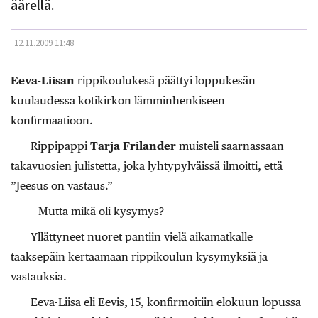
äärellä.
12.11.2009 11:48
Eeva-Liisan
rippikoulukesä päättyi loppukesän
kuulaudessa kotikirkon lämminhenkiseen
konfirmaatioon.
Rippipappi
Tarja Frilander
muisteli saarnassaan
takavuosien julistetta, joka lyhtypylväissä ilmoitti, että
”Jeesus on vastaus.”
– Mutta mikä oli kysymys?
Yllättyneet nuoret pantiin vielä aikamatkalle
taaksepäin kertaamaan rippikoulun kysymyksiä ja
vastauksia.
Eeva-Liisa eli Eevis, 15, konfirmoitiin elokuun lopussa