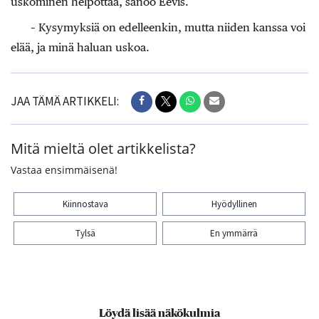
uskominen helpottaa, sanoo Eevis.
– Kysymyksiä on edelleenkin, mutta niiden kanssa voi
elää, ja minä haluan uskoa.
JAA TÄMÄ ARTIKKELI:
Mitä mieltä olet artikkelista?
Vastaa ensimmäisenä!
Kiinnostava
Hyödyllinen
Tylsä
En ymmärrä
Kiitos palautteesta! Jaa artikkeli:
Löydä lisää näkökulmia