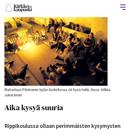
Avaa
Iltahartaus Pilistveren kylän kivikirkossa oli hyvä hetki. Kuva: Hilkka
Jukarainen
Aika kysyä suuria
Rippikoulussa ollaan perimmäisten kysymysten