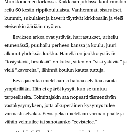
Munkkiniemen kirkossa. Kaikkiaan juhlassa konfirmoitiin
reilu 60 kesän rippikoululaista. Vanhemmat, sisarukset,
kummit, sukulaiset ja kaverit täyttivät kirkkosalin ja vielä
eteisenkin ääriään myöten.
Eeviksen arkea ovat ystävät, harrastukset, urheilu
etunenässä, puuhailu perheen kanssa ja koulu, juuri
alkanut yhdeksäs luokka. Hänellä on joukko ystäviä:
”tosiystäviä, bestiksiä” on kaksi, sitten on ”viisi ystävää” ja
vielä ”kavereita”, lähinnä koulun kautta tuttuja.
Eevis jäsentää mielellään ja haluaa selvittää asioita
ympärillään. Hän ei epäröi kysyä, kun se tuntuu
tarpeelliselta. Toimittajakin saa nopeasti täsmentävän
vastakysymyksen, jotta alkuperäinen kysymys tulee
varmasti selväksi. Eevis pelaa mielellään varman päälle ja
vähän velmuilee tai sanotaanko ”eevistelee.”