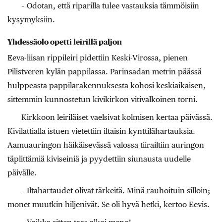
– Odotan, että riparilla tulee vastauksia tämmöisiin
kysymyksiin.
Yhdessäolo opetti leirillä paljon
Eeva-liisan rippileiri pidettiin Keski-Virossa, pienen
Pilistveren kylän pappilassa. Parinsadan metrin päässä
hulppeasta pappilarakennuksesta kohosi keskiaikaisen,
sittemmin kunnostetun kivikirkon vitivalkoinen torni.
Kirkkoon leiriläiset vaelsivat kolmisen kertaa päivässä.
Kivilattialla istuen vietettiin iltaisin kynttilähartauksia.
Aamuauringon häikäisevässä valossa tiirailtiin auringon
täplittämiä kiviseiniä ja pyydettiin siunausta uudelle
päivälle.
– Iltahartaudet olivat tärkeitä. Minä rauhoituin silloin;
monet muutkin hiljenivät. Se oli hyvä hetki, kertoo Eevis.