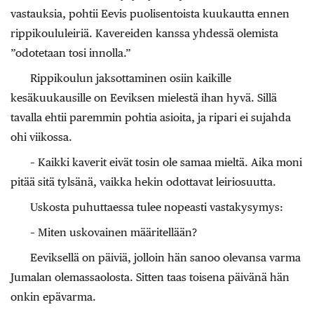
vastauksia, pohtii Eevis puolisentoista kuukautta ennen
rippikoululeiriä. Kavereiden kanssa yhdessä olemista
”odotetaan tosi innolla.”
Rippikoulun jaksottaminen osiin kaikille
kesäkuukausille on Eeviksen mielestä ihan hyvä. Sillä
tavalla ehtii paremmin pohtia asioita, ja ripari ei sujahda
ohi viikossa.
– Kaikki kaverit eivät tosin ole samaa mieltä. Aika moni
pitää sitä tylsänä, vaikka hekin odottavat leiriosuutta.
Uskosta puhuttaessa tulee nopeasti vastakysymys:
– Miten uskovainen määritellään?
Eeviksellä on päiviä, jolloin hän sanoo olevansa varma
Jumalan olemassaolosta. Sitten taas toisena päivänä hän
onkin epävarma.