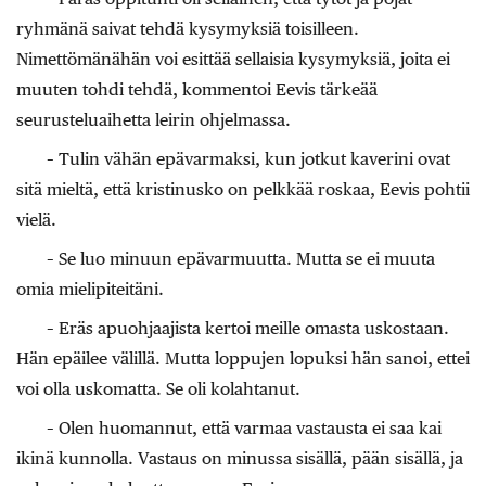
ryhmänä saivat tehdä kysymyksiä toisilleen.
Nimettömänähän voi esittää sellaisia kysymyksiä, joita ei
muuten tohdi tehdä, kommentoi Eevis tärkeää
seurusteluaihetta leirin ohjelmassa.
– Tulin vähän epävarmaksi, kun jotkut kaverini ovat
sitä mieltä, että kristinusko on pelkkää roskaa, Eevis pohtii
vielä.
– Se luo minuun epävarmuutta. Mutta se ei muuta
omia mielipiteitäni.
– Eräs apuohjaajista kertoi meille omasta uskostaan.
Hän epäilee välillä. Mutta loppujen lopuksi hän sanoi, ettei
voi olla uskomatta. Se oli kolahtanut.
– Olen huomannut, että varmaa vastausta ei saa kai
ikinä kunnolla. Vastaus on minussa sisällä, pään sisällä, ja