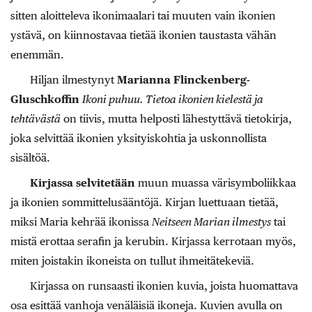
sitten aloitteleva ikonimaalari tai muuten vain ikonien
ystävä, on kiinnostavaa tietää ikonien taustasta vähän
enemmän.
Hiljan ilmestynyt
Marianna Flinckenberg-
Gluschkoffin
Ikoni puhuu. Tietoa ikonien kielestä ja
tehtävästä
on tiivis, mutta helposti lähestyttävä tietokirja,
joka selvittää ikonien yksityiskohtia ja uskonnollista
sisältöä.
Kirjassa selvitetään
muun muassa värisymboliikkaa
ja ikonien sommittelusääntöjä. Kirjan luettuaan tietää,
miksi Maria kehrää ikonissa
Neitseen Marian ilmestys
tai
mistä erottaa serafin ja kerubin. Kirjassa kerrotaan myös,
miten joistakin ikoneista on tullut ihmeitätekeviä.
Kirjassa on runsaasti ikonien kuvia, joista huomattava
osa esittää vanhoja venäläisiä ikoneja. Kuvien avulla on