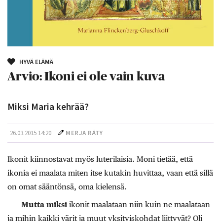
HYVÄ ELÄMÄ
Arvio: Ikoni ei ole vain kuva
Miksi Maria kehrää?
26.03.2015 14:20
MERJA RÄTY
Ikonit kiinnostavat myös luterilaisia. Moni tietää, että
ikonia ei maalata miten itse kutakin huvittaa, vaan että sillä
on omat sääntönsä, oma kielensä.
Mutta miksi
ikonit maalataan niin kuin ne maalataan
ja mihin kaikki värit ja muut yksityiskohdat liittyvät? Oli