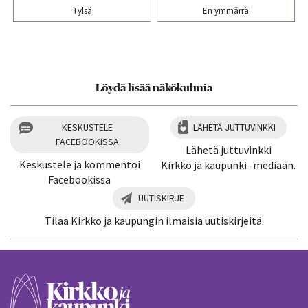
Tylsä
En ymmärrä
Kiitos palautteesta! Jaa artikkeli:
Löydä lisää näkökulmia
KESKUSTELE
LÄHETÄ JUTTUVINKKI
FACEBOOKISSA
Lähetä juttuvinkki
Keskustele ja kommentoi
Kirkko ja kaupunki -mediaan.
Facebookissa
UUTISKIRJE
Tilaa Kirkko ja kaupungin ilmaisia uutiskirjeitä.