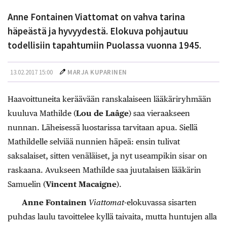
Anne Fontainen Viattomat on vahva tarina
häpeästä ja hyvyydestä. Elokuva pohjautuu
todellisiin tapahtumiin Puolassa vuonna 1945.
13.02.2017 15:00
MARJA KUPARINEN
Haavoittuneita keräävään ranskalaiseen lääkäriryhmään
kuuluva Mathilde (
Lou de Laâge
) saa vieraakseen
nunnan. Läheisessä luostarissa tarvitaan apua. Siellä
Mathildelle selviää nunnien häpeä: ensin tulivat
saksalaiset, sitten venäläiset, ja nyt useampikin sisar on
raskaana. Avukseen Mathilde saa juutalaisen lääkärin
Samuelin (
Vincent Macaigne
).
Anne Fontainen
Viattomat
-elokuvassa sisarten
puhdas laulu tavoittelee kyllä taivaita, mutta huntujen alla