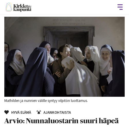
Avaa
Mathilden ja nunnien välille syntyy vilpitön luottamus.
HYVÄ ELÄMÄ
AJANKOHTAISTA
Arvio: Nunnaluostarin suuri häpeä