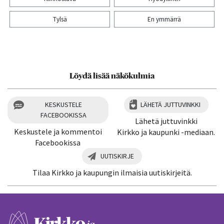
Tylsä
En ymmärrä
Kiitos palautteesta! Jaa artikkeli:
Löydä lisää näkökulmia
KESKUSTELE
LÄHETÄ JUTTUVINKKI
FACEBOOKISSA
Lähetä juttuvinkki
Keskustele ja kommentoi
Kirkko ja kaupunki -mediaan.
Facebookissa
UUTISKIRJE
Tilaa Kirkko ja kaupungin ilmaisia uutiskirjeitä.