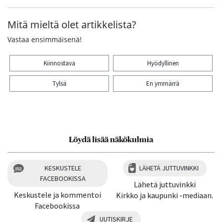
Mitä mieltä olet artikkelista?
Vastaa ensimmäisenä!
Kiinnostava
Hyödyllinen
Tylsä
En ymmärrä
Kiitos palautteesta! Jaa artikkeli:
Löydä lisää näkökulmia
KESKUSTELE
LÄHETÄ JUTTUVINKKI
FACEBOOKISSA
Lähetä juttuvinkki
Keskustele ja kommentoi
Kirkko ja kaupunki -mediaan.
Facebookissa
UUTISKIRJE