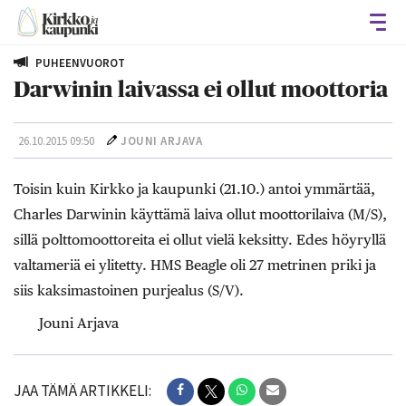
Avaa
PUHEENVUOROT
Darwinin laivassa ei ollut moottoria
26.10.2015 09:50
JOUNI ARJAVA
Toisin kuin Kirkko ja kaupunki (21.10.) antoi ymmärtää,
Charles Darwinin käyttämä laiva ollut moottorilaiva (M/S),
sillä polttomoottoreita ei ollut vielä keksitty. Edes höyryllä
valtameriä ei ylitetty. HMS Beagle oli 27 metrinen priki ja
siis kaksimastoinen purjealus (S/V).
Jouni Arjava
JAA TÄMÄ ARTIKKELI: