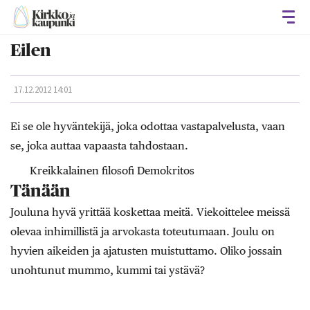
Avaa
Eilen
17.12.2012 14:01
Ei se ole hyväntekijä, joka odottaa vastapalvelusta, vaan
se, joka auttaa vapaasta tahdostaan.
Kreikkalainen filosofi Demokritos
Tänään
Jouluna hyvä yrittää koskettaa meitä. Viekoittelee meissä
olevaa inhimillistä ja arvokasta toteutumaan. Joulu on
hyvien aikeiden ja ajatusten muistuttamo. Oliko jossain
unohtunut mummo, kummi tai ystävä?