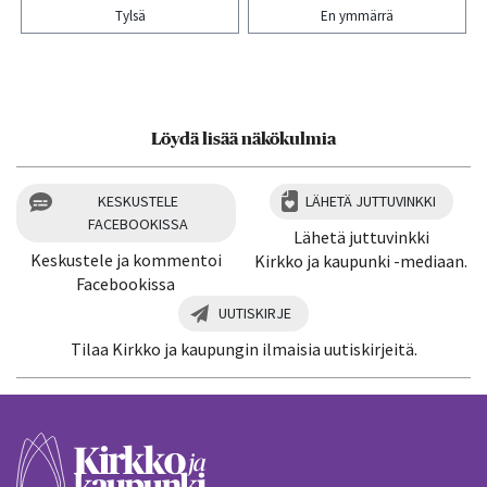
Tylsä
En ymmärrä
Kiitos palautteesta! Jaa artikkeli:
Löydä lisää näkökulmia
KESKUSTELE
LÄHETÄ JUTTUVINKKI
FACEBOOKISSA
Lähetä juttuvinkki
Keskustele ja kommentoi
Kirkko ja kaupunki -mediaan.
Facebookissa
UUTISKIRJE
Tilaa Kirkko ja kaupungin ilmaisia uutiskirjeitä.