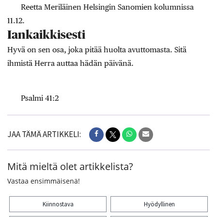
Reetta Meriläinen Helsingin Sanomien kolumnissa
11.12.
Iankaikkisesti
Hyvä on sen osa, joka pitää huolta avuttomasta. Sitä
ihmistä Herra auttaa hädän päivänä.
Psalmi 41:2
JAA TÄMÄ ARTIKKELI:
Mitä mieltä olet artikkelista?
Vastaa ensimmäisenä!
Kiinnostava
Hyödyllinen