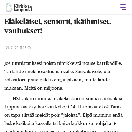
Avaa
Eläkeläiset, seniorit, ikäihmiset,
vanhukset!
26.01.2015 13:45
Jos tunnistat itsesi noista nimikkeistä nouse barrikadille.
Tai lähde mielenosoitusmarssille. Sauvakävele, ota
rollaattori, pane piikkikengät jalkaan, mutta lähde
mukaan. Meitä on miljoona.
HSL aikoo muuttaa eläkeläiskortin voimassaoloaikaa.
Lippua saa käyttää vain kello 9–14. Huomaatteko? Tämä
on tapa siirtää meidät pois ”jaloista”. Eipä mummo enää
laske kolikoita kassalla tai kaiva laukkunsa pohjalta S-
marketin korttia eikä vie tilaa ruuhkabussissa. Jonkun