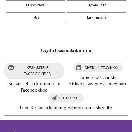
Kiinnostava
Hyödyllinen
Tylsä
En ymmärrä
Kiitos palautteesta! Jaa artikkeli:
Löydä lisää näkökulmia
KESKUSTELE
LÄHETÄ JUTTUVINKKI
FACEBOOKISSA
Lähetä juttuvinkki
Keskustele ja kommentoi
Kirkko ja kaupunki -mediaan.
Facebookissa
UUTISKIRJE
Tilaa Kirkko ja kaupungin ilmaisia uutiskirjeitä.