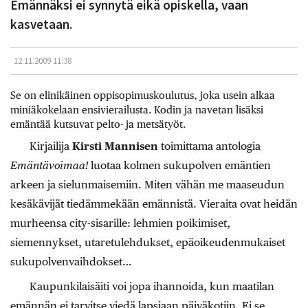
Emännäksi ei synnytä eikä opiskella, vaan
kasvetaan.
12.11.2009 11:38
Se on elinikäinen oppisopimuskoulutus, joka usein alkaa
miniäkokelaan ensivierailusta. Kodin ja navetan lisäksi
emäntää kutsuvat pelto- ja metsätyöt.
Kirjailija
Kirsti Mannisen
toimittama antologia
Emäntävoimaa!
luotaa kolmen sukupolven emäntien
arkeen ja sielunmaisemiin. Miten vähän me maaseudun
kesäkävijät tiedämmekään emännistä. Vieraita ovat heidän
murheensa city-sisarille: lehmien poikimiset,
siemennykset, utaretulehdukset, epäoikeudenmukaiset
sukupolvenvaihdokset…
Kaupunkilaisäiti voi jopa ihannoida, kun maatilan
emännän ei tarvitse viedä lapsiaan päiväkotiin. Ei se