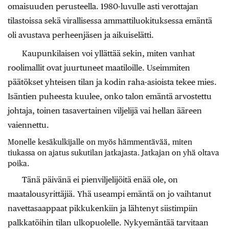
omaisuuden perusteella. 1980-luvulle asti verottajan
tilastoissa sekä virallisessa ammattiluokituksessa emäntä
oli avustava perheenjäsen ja aikuiselätti.
Kaupunkilaisen voi yllättää sekin, miten vanhat
roolimallit ovat juurtuneet maatiloille. Useimmiten
päätökset yhteisen tilan ja kodin raha-asioista tekee mies.
Isäntien puheesta kuulee, onko talon emäntä arvostettu
johtaja, toinen tasavertainen viljelijä vai hellan ääreen
vaiennettu.
Monelle kesäkulkijalle on myös hämmentävää, miten
tiukassa on ajatus sukutilan jatkajasta. Jatkajan on yhä oltava
poika.
Tänä päivänä ei pienviljelijöitä enää ole, on
maatalousyrittäjiä. Yhä useampi emäntä on jo vaihtanut
navettasaappaat pikkukenkiin ja lähtenyt siistimpiin
palkkatöihin tilan ulkopuolelle. Nykyemäntää tarvitaan