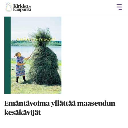
Avaa
Emäntävoima yllättää maaseudun
kesäkävijät