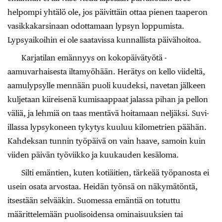
helpompi yhtälö ole, jos päivittäin ottaa pienen taaperon
vasikkakarsinaan odottamaan lypsyn loppumista.
Lypsyaikoihin ei ole saatavissa kunnallista päivähoitoa.
Karjatilan emännyys on kokopäivätyötä -
aamuvarhaisesta iltamyöhään. Herätys on kello viideltä,
aamulypsylle mennään puoli kuudeksi, navetan jälkeen
kuljetaan kiireisenä kumisaappaat jalassa pihan ja pellon
väliä, ja lehmiä on taas mentävä hoitamaan neljäksi. Suvi-
illassa lypsykoneen tykytys kuuluu kilometrien päähän.
Kahdeksan tunnin työpäivä on vain haave, samoin kuin
viiden päivän työviikko ja kuukauden kesäloma.
Silti emäntien, kuten kotiäitien, tärkeää työpanosta ei
usein osata arvostaa. Heidän työnsä on näkymätöntä,
itsestään selvääkin. Suomessa emäntiä on totuttu
määrittelemään puolisoidensa ominaisuuksien tai