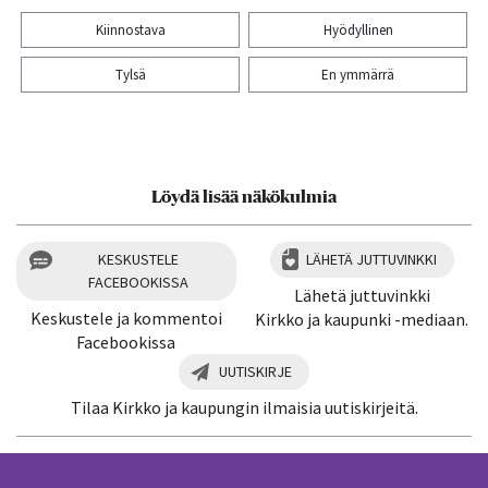
Kiinnostava
Hyödyllinen
Tylsä
En ymmärrä
Kiitos palautteesta! Jaa artikkeli:
Löydä lisää näkökulmia
KESKUSTELE
LÄHETÄ JUTTUVINKKI
FACEBOOKISSA
Lähetä juttuvinkki
Keskustele ja kommentoi
Kirkko ja kaupunki -mediaan.
Facebookissa
UUTISKIRJE
Tilaa Kirkko ja kaupungin ilmaisia uutiskirjeitä.