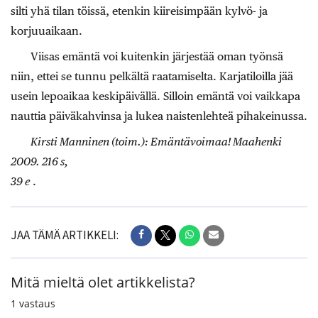
silti yhä tilan töissä, etenkin kiireisimpään kylvö- ja
korjuuaikaan.
Viisas emäntä voi kuitenkin järjestää oman työnsä
niin, ettei se tunnu pelkältä raatamiselta. Karjatiloilla jää
usein lepoaikaa keskipäivällä. Silloin emäntä voi vaikkapa
nauttia päiväkahvinsa ja lukea naistenlehteä pihakeinussa.
Kirsti Manninen (toim.): Emäntävoimaa! Maahenki
2009. 216 s,
39 e
.
JAA TÄMÄ ARTIKKELI:
Mitä mieltä olet artikkelista?
1
vastaus