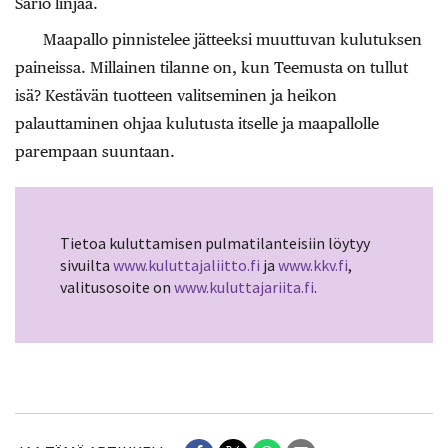
Sario linjaa.
Maapallo pinnistelee jätteeksi muuttuvan kulutuksen
paineissa. Millainen tilanne on, kun Teemusta on tullut
isä? Kestävän tuotteen valitseminen ja heikon
palauttaminen ohjaa kulutusta itselle ja maapallolle
parempaan suuntaan.
Tietoa kuluttamisen pulmatilanteisiin löytyy
sivuilta
www.kuluttajaliitto.fi
ja
www.kkv.fi
,
valitusosoite on
www.kuluttajariita.fi
.