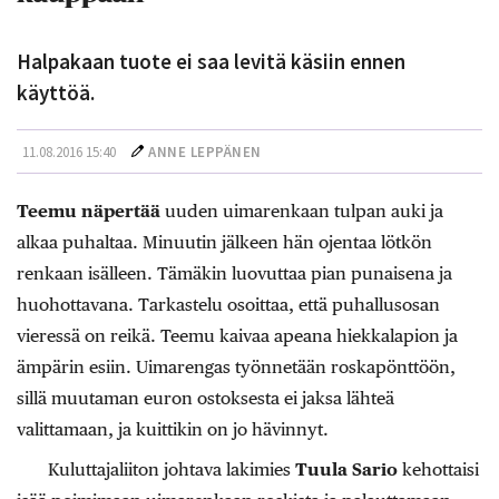
Halpakaan tuote ei saa levitä käsiin ennen
käyttöä.
11.08.2016 15:40
ANNE LEPPÄNEN
Teemu näpertää
uuden uimarenkaan tulpan auki ja
alkaa puhaltaa. Minuutin jälkeen hän ojentaa lötkön
renkaan isälleen. Tämäkin luovuttaa pian punaisena ja
huohottavana. Tarkastelu osoittaa, että puhallusosan
vieressä on reikä. Teemu kaivaa apeana hiekkalapion ja
ämpärin esiin. Uimarengas työnnetään roskapönttöön,
sillä muutaman euron ostoksesta ei jaksa lähteä
valittamaan, ja kuittikin on jo hävinnyt.
Kuluttajaliiton johtava lakimies
Tuula Sario
kehottaisi