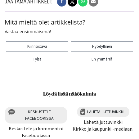
JAA TÄMÄ ARTIKKELI:
Mitä mieltä olet artikkelista?
Vastaa ensimmäisenä!
Kiinnostava
Hyödyllinen
Tylsä
En ymmärrä
Kiitos palautteesta! Jaa artikkeli:
Löydä lisää näkökulmia
KESKUSTELE
LÄHETÄ JUTTUVINKKI
FACEBOOKISSA
Lähetä juttuvinkki
Keskustele ja kommentoi
Kirkko ja kaupunki -mediaan.
Facebookissa