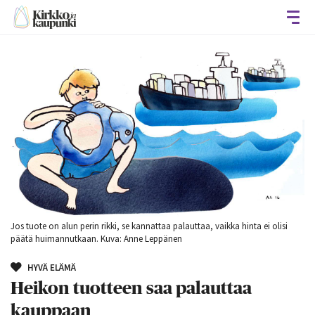
Avaa
Jos tuote on alun perin rikki, se kannattaa palauttaa, vaikka hinta ei olisi
päätä huimannutkaan. Kuva: Anne Leppänen
HYVÄ ELÄMÄ
Heikon tuotteen saa palauttaa
kauppaan