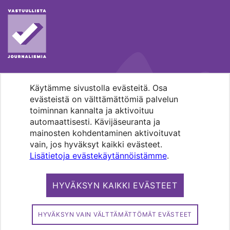
Käytämme sivustolla evästeitä. Osa
MENOHAKU
evästeistä on välttämättömiä palvelun
toiminnan kannalta ja aktivoituu
automaattisesti. Kävijäseuranta ja
mainosten kohdentaminen aktivoituvat
vain, jos hyväksyt kaikki evästeet.
Lisätietoja evästekäytännöistämme
.
Pääkaupunkiseudun evankelis-
luterilaisten seurakuntien media.
HYVÄKSYN KAIKKI EVÄSTEET
Copyright 2026. Kirkko ja kaupunki. All
rights reserved.
HYVÄKSYN VAIN VÄLTTÄMÄTTÖMÄT EVÄSTEET