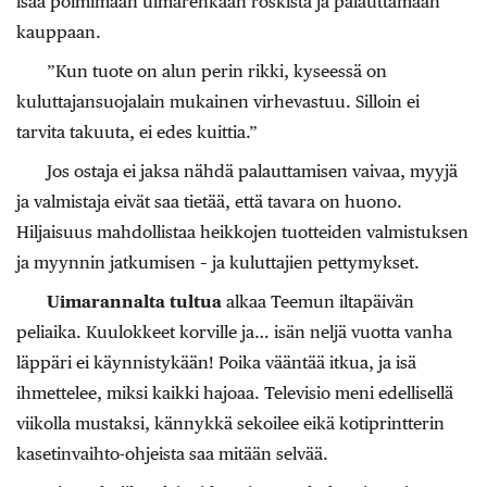
isää poimimaan uimarenkaan roskista ja palauttamaan
kauppaan.
”Kun tuote on alun perin rikki, kyseessä on
kuluttajansuojalain mukainen virhevastuu. Silloin ei
tarvita takuuta, ei edes kuittia.”
Jos ostaja ei jaksa nähdä palauttamisen vaivaa, myyjä
ja valmistaja eivät saa tietää, että tavara on huono.
Hiljaisuus mahdollistaa heikkojen tuotteiden valmistuksen
ja myynnin jatkumisen – ja kuluttajien pettymykset.
Uimarannalta tultua
alkaa Teemun iltapäivän
peliaika. Kuulokkeet korville ja… isän neljä vuotta vanha
läppäri ei käynnistykään! Poika vääntää itkua, ja isä
ihmettelee, miksi kaikki hajoaa. Televisio meni edellisellä
viikolla mustaksi, kännykkä sekoilee eikä kotiprintterin
kasetinvaihto-ohjeista saa mitään selvää.