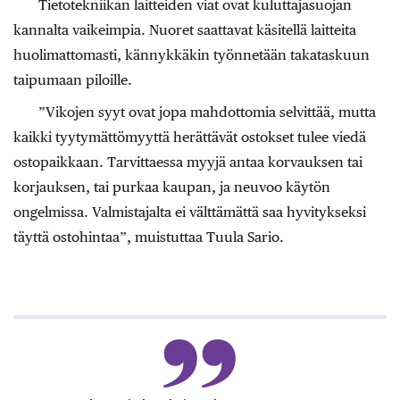
Tietotekniikan laitteiden viat ovat kuluttajasuojan
kannalta vaikeimpia. Nuoret saattavat käsitellä laitteita
huolimattomasti, kännykkäkin työnnetään takataskuun
taipumaan piloille.
”Vikojen syyt ovat jopa mahdottomia selvittää, mutta
kaikki tyytymättömyyttä herättävät ostokset tulee viedä
ostopaikkaan. Tarvittaessa myyjä antaa korvauksen tai
korjauksen, tai purkaa kaupan, ja neuvoo käytön
ongelmissa. Valmistajalta ei välttämättä saa hyvitykseksi
täyttä ostohintaa”, muistuttaa Tuula Sario.