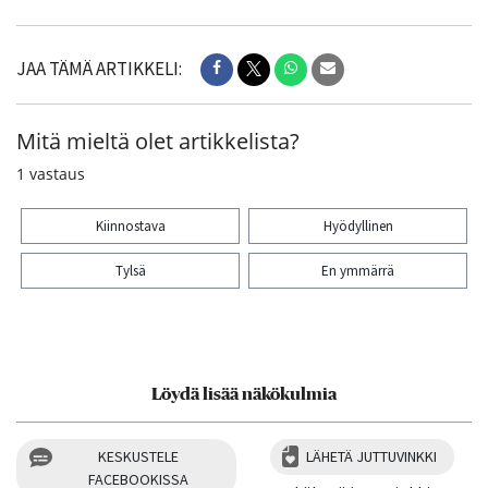
JAA TÄMÄ ARTIKKELI:
Mitä mieltä olet artikkelista?
1
vastaus
Kiinnostava
Hyödyllinen
Tylsä
En ymmärrä
Kiitos palautteesta! Jaa artikkeli:
Löydä lisää näkökulmia
KESKUSTELE
LÄHETÄ JUTTUVINKKI
FACEBOOKISSA