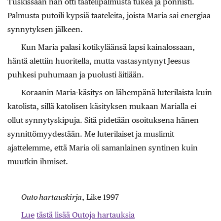
Tuskissaan hän otti taatelipalmusta tukea ja ponnisti.
Palmusta putoili kypsiä taateleita, joista Maria sai energiaa
synnytyksen jälkeen.
Kun Maria palasi kotikyläänsä lapsi kainalossaan,
häntä alettiin huoritella, mutta vastasyntynyt Jeesus
puhkesi puhumaan ja puolusti äitiään.
Koraanin Maria-käsitys on lähempänä luterilaista kuin
katolista, sillä katolisen käsityksen mukaan Marialla ei
ollut synnytyskipuja. Sitä pidetään osoituksena hänen
synnittömyydestään. Me luterilaiset ja muslimit
ajattelemme, että Maria oli samanlainen syntinen kuin
muutkin ihmiset.
Outo hartauskirja
, Like 1997
Lue
tästä lisää Outoja hartauksia