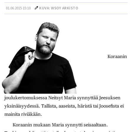
01.06.2015 15:10
KUVA: WSOY ARKISTO
Koraanin
joulukertomuksessa Neitsyt Maria synnyttää Jeesuksen
yksinäisyydessä. Tallista, aaseista, häristä tai Joosefista ei
mainita riviäkään.
Koraanin mukaan Maria synnytti seisaaltaan.