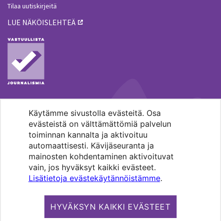
Tilaa uutiskirjeitä
LUE NÄKÖISLEHTEÄ
Käytämme sivustolla evästeitä. Osa
MENOHAKU
evästeistä on välttämättömiä palvelun
toiminnan kannalta ja aktivoituu
automaattisesti. Kävijäseuranta ja
mainosten kohdentaminen aktivoituvat
vain, jos hyväksyt kaikki evästeet.
Lisätietoja evästekäytännöistämme
.
Pääkaupunkiseudun evankelis-
luterilaisten seurakuntien media.
HYVÄKSYN KAIKKI EVÄSTEET
Copyright 2026. Kirkko ja kaupunki. All