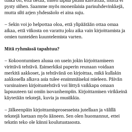
tuska on, että tietää, miten lapsia pitäisi kasvattaa, mutta ei
pysty siihen. Saamme myös monenlaisia parisuhdevinkkejä,
mutta silti arjen yhdessäolo ei aina suju.
— Sekin voi jo helpottaa oloa, että ylipäätään ottaa omaa
aikaa, että viikosta on varattu joku aika vain kirjoittamista ja
omien tunteiden kuuntelemista varten.
Mitä ryhmässä tapahtuu?
— Kokoontumisen alussa on usein jokin kirjoittamiseen
virittävä tehtävä. Esimerkiksi paperin reunaan voidaan
merkitä aakkoset, ja tehtävänä on kirjoittaa, mikä kullakin
aakkosella alkava asia tulee ensimmäiseksi mieleen. Päivän
varsinainen kirjoitustehtävä voi liittyä vaikkapa omaan
lapsuuteen tai omiin isovanhempiin. Kirjoittamisen virikkeinä
käytetään tekstejä, kuvia ja musiikkia.
— Jälkeenpäin kirjoittamisprosesseista jutellaan ja välillä
tekstejä luetaan myös ääneen. Sen olen huomannut, ettei
tekstin teko ole kiinni koulutustasosta.