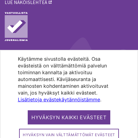
LUE NÄKÖISLEHTEÄ
Käytämme sivustolla evästeitä. Osa
MENOHAKU
evästeistä on välttämättömiä palvelun
toiminnan kannalta ja aktivoituu
automaattisesti. Kävijäseuranta ja
mainosten kohdentaminen aktivoituvat
vain, jos hyväksyt kaikki evästeet.
Lisätietoja evästekäytännöistämme
.
Pääkaupunkiseudun evankelis-
luterilaisten seurakuntien media.
HYVÄKSYN KAIKKI EVÄSTEET
Copyright 2026. Kirkko ja kaupunki. All
rights reserved.
HYVÄKSYN VAIN VÄLTTÄMÄTTÖMÄT EVÄSTEET