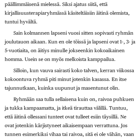
päällimmäisenä mielessä. Siksi ajatus siitä, että
kirjallisuusterapiaryhmässä käsiteltäisiin äitinä olemista,
tuntui hyvältä.
Sain kolmannen lapseni vuosi sitten sopivasti ryhmän
joulutauon aikaan. Kun en ole töissä ja lapseni ovat 1-, 3- ja
5-vuotiaita, on äitiys minulle jokseenkin kokoaikainen
homma. Usein se on myös melkoista kamppailua.
Silloin, kun vauva sairasti koko talven, kerran viikossa
kokoontuva ryhmä piti minut jotenkin kasassa. En itse
tajunnutkaan, kuinka uupunut ja masentunut olin.
Ryhmään saa tulla sellaisena kuin on, raivoa puhkuen
ja tukka kampaamatta, ja itkeä tirauttaa välillä. Tuntuu,
että äitinä ollessani tunteet ovat tulleet esiin täysillä. Ne
ovat jotenkin kärjistyneet aikaisempaan verrattuna. Jos
tunnen esimerkiksi vihaa tai raivoa, sitä ei ole vähän, vaan