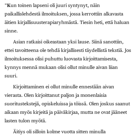
”
K
un toinen lapseni oli juuri syntynyt, näin
paikallislehdestä ilmoituksen, jossa kerrottiin alkavasta
äitien kirjallisuusterapiaryhmästä. Tiesin heti, että haluan
sinne.
Asian ratkaisi oikeastaan yksi lause. Siinä sanottiin,
ettei tavoitteena ole tehdä kirjallisesti täydellistä tekstiä. Jos
ilmoituksessa olisi puhuttu luovasta kirjoittamisesta,
kynnys mennä mukaan olisi ollut minulle aivan liian
suuri.
Kirjoittaminen ei ollut minulle ennestään aivan
vierasta. Olen kirjoittanut paljon ja monenlaisia
suoritustekstejä, opiskeluissa ja töissä. Olen joskus saanut
aikaan myös kirjeitä ja päiväkirjaa, mutta ne ovat jääneet
lasten tulon myötä.
Äitiys oli
silloin kolme vuotta sitten minulla