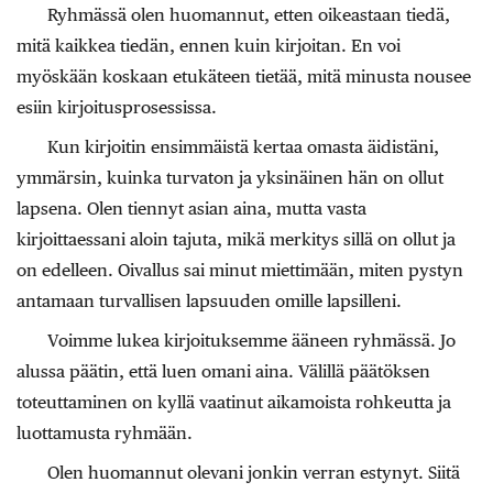
Ryhmässä olen huomannut, etten oikeastaan tiedä,
mitä kaikkea tiedän, ennen kuin kirjoitan. En voi
myöskään koskaan etukäteen tietää, mitä minusta nousee
esiin kirjoitusprosessissa.
Kun kirjoitin ensimmäistä kertaa omasta äidistäni,
ymmärsin, kuinka turvaton ja yksinäinen hän on ollut
lapsena. Olen tiennyt asian aina, mutta vasta
kirjoittaessani aloin tajuta, mikä merkitys sillä on ollut ja
on edelleen. Oivallus sai minut miettimään, miten pystyn
antamaan turvallisen lapsuuden omille lapsilleni.
Voimme lukea kirjoituksemme ääneen ryhmässä. Jo
alussa päätin, että luen omani aina. Välillä päätöksen
toteuttaminen on kyllä vaatinut aikamoista rohkeutta ja
luottamusta ryhmään.
Olen huomannut olevani jonkin verran estynyt. Siitä