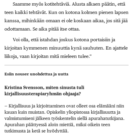
Saamme myös kotitehtäviä. Alusta alkaen päätin, että
teen kaikki tehtävät. Kun on kotona kolmen pienen lapsen
kanssa, mihinkään omaan ei ole koskaan aikaa, jos sitä jää
odottamaan. Se aika pitää itse ottaa.
Voi olla, että istahdan joskus kotona portaisiin ja
kirjoitan kymmenen minuuttia kynä sauhuten. En ajattele
liikoja, vaan kirjoitan mitä mieleen tulee.”
Esiin nousee unohdettua ja uutta
Kristina Svensson, miten sinusta tuli
kirjallisuusterapiaryhmän ohjaaja?
— Kirjallisuus ja kirjoittaminen ovat olleet osa elämääni niin
kauan kuin muistan. Opiskelin yliopistossa kirjallisuutta ja
valmistumiseni jälkeen työskentelin siellä apurahatutkijana.
Apurahan päättyessä aloin miettiä, miksi oikein teen
tutkimusta ja ketä se hyödyttää.