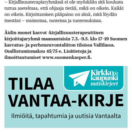
— Kirjallisuusterapiaryhmässä ei ole myöskään sitä koulusta
tuttua asetelmaa, että ohjaaja tietää, mikä on oikein. Kaikki
on oikein. Kirjoittamisen pääpaino on siinä, mitä löydän
itsestäni — muistoissa, tunteissa ja tuntemuksissa.
Äidin monet kasvot -kirjallisuusterapeuttinen
kirjoittajaryhmä maanantaisin 7.3.–9.5. klo 17–19 Suomen
kasvatus- ja perheneuvontaliiton tiloissa Vallilassa.
Osallistumismaksu 45/75 e. Lisätietoja ja
ilmoittautumiset www.suomenkasper.fi.