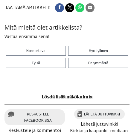
JAA TÄMÄ ARTIKKELI:
Mitä mieltä olet artikkelista?
Vastaa ensimmäisenä!
Kiinnostava
Hyödyllinen
Tylsä
En ymmärrä
Kiitos palautteesta! Jaa artikkeli:
Löydä lisää näkökulmia
KESKUSTELE
LÄHETÄ JUTTUVINKKI
FACEBOOKISSA
Lähetä juttuvinkki
Keskustele ja kommentoi
Kirkko ja kaupunki -mediaan.