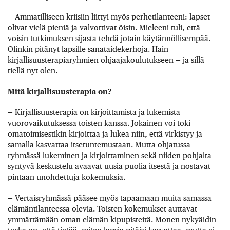
— Ammatilliseen kriisiin liittyi myös perhetilanteeni: lapset
olivat vielä pieniä ja valvottivat öisin. Mieleeni tuli, että
voisin tutkimuksen sijasta tehdä jotain käytännöllisempää.
Olinkin pitänyt lapsille sanataidekerhoja. Hain
kirjallisuusterapiaryhmien ohjaajakoulutukseen — ja sillä
tiellä nyt olen.
Mitä kirjallisuusterapia on?
— Kirjallisuusterapia on kirjoittamista ja lukemista
vuorovaikutuksessa toisten kanssa. Jokainen voi toki
omatoimisestikin kirjoittaa ja lukea niin, että virkistyy ja
samalla kasvattaa itsetuntemustaan. Mutta ohjatussa
ryhmässä lukeminen ja kirjoittaminen sekä niiden pohjalta
syntyvä keskustelu avaavat uusia puolia itsestä ja nostavat
pintaan unohdettuja kokemuksia.
— Vertaisryhmässä pääsee myös tapaamaan muita samassa
elämäntilanteessa olevia. Toisten kokemukset auttavat
ymmärtämään oman elämän kipupisteitä. Monen nykyäidin