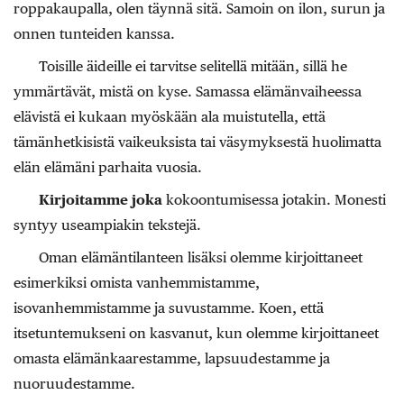
roppakaupalla, olen täynnä sitä. Samoin on ilon, surun ja
onnen tunteiden kanssa.
Toisille äideille ei tarvitse selitellä mitään, sillä he
ymmärtävät, mistä on kyse. Samassa elämänvaiheessa
elävistä ei kukaan myöskään ala muistutella, että
tämänhetkisistä vaikeuksista tai väsymyksestä huolimatta
elän elämäni parhaita vuosia.
Kirjoitamme
joka
kokoontumisessa jotakin. Monesti
syntyy useampiakin tekstejä.
Oman elämäntilanteen lisäksi olemme kirjoittaneet
esimerkiksi omista vanhemmistamme,
isovanhemmistamme ja suvustamme. Koen, että
itsetuntemukseni on kasvanut, kun olemme kirjoittaneet
omasta elämänkaarestamme, lapsuudestamme ja
nuoruudestamme.