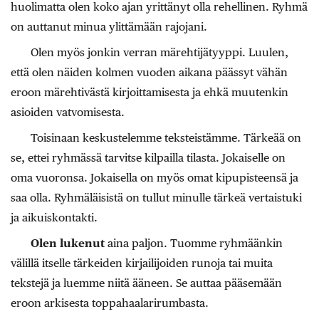
huolimatta olen koko ajan yrittänyt olla rehellinen. Ryhmä
on auttanut minua ylittämään rajojani.
Olen myös jonkin verran märehtijätyyppi. Luulen,
että olen näiden kolmen vuoden aikana päässyt vähän
eroon märehtivästä kirjoittamisesta ja ehkä muutenkin
asioiden vatvomisesta.
Toisinaan keskustelemme teksteistämme. Tärkeää on
se, ettei ryhmässä tarvitse kilpailla tilasta. Jokaiselle on
oma vuoronsa. Jokaisella on myös omat kipupisteensä ja
saa olla. Ryhmäläisistä on tullut minulle tärkeä vertaistuki
ja aikuiskontakti.
Olen lukenut
aina paljon. Tuomme ryhmäänkin
välillä itselle tärkeiden kirjailijoiden runoja tai muita
tekstejä ja luemme niitä ääneen. Se auttaa pääsemään
eroon arkisesta toppahaalarirumbasta.