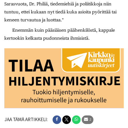
Sarasvuota, Dr. Philiä, tiedemiehiä ja poliitikkoja niin
tuntuu, ettei kukaan nyt tiedä kuka asioita pyörittää tai
keneen turvautua ja luottaa."
Enemmän kuin pääsiäisen päähenkilöstä, kappale
kertookin kelkasta pudonneista ihmisistä.
JAA TÄMÄ ARTIKKELI:
2