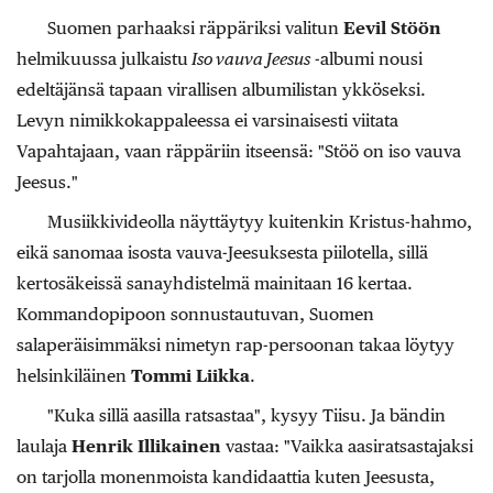
Suomen parhaaksi räppäriksi valitun
Eevil Stöön
helmikuussa julkaistu
Iso vauva Jeesus
-albumi nousi
edeltäjänsä tapaan virallisen albumilistan ykköseksi.
Levyn nimikkokappaleessa ei varsinaisesti viitata
Vapahtajaan, vaan räppäriin itseensä: "Stöö on iso vauva
Jeesus."
Musiikkivideolla näyttäytyy kuitenkin Kristus-hahmo,
eikä sanomaa isosta vauva-Jeesuksesta piilotella, sillä
kertosäkeissä sanayhdistelmä mainitaan 16 kertaa.
Kommandopipoon sonnustautuvan, Suomen
salaperäisimmäksi nimetyn rap-persoonan takaa löytyy
helsinkiläinen
Tommi Liikka
.
"Kuka sillä aasilla ratsastaa", kysyy Tiisu. Ja bändin
laulaja
Henrik Illikainen
vastaa: "Vaikka aasiratsastajaksi
on tarjolla monenmoista kandidaattia kuten Jeesusta,