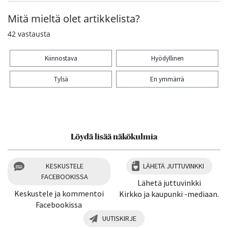
Mitä mieltä olet artikkelista?
42
vastausta
Kiinnostava
Hyödyllinen
Tylsä
En ymmärrä
Kiitos palautteesta! Jaa artikkeli:
2
Löydä lisää näkökulmia
KESKUSTELE
LÄHETÄ JUTTUVINKKI
FACEBOOKISSA
Lähetä juttuvinkki
Keskustele ja kommentoi
Kirkko ja kaupunki -mediaan.
Facebookissa
UUTISKIRJE