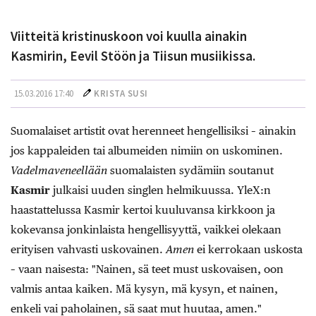
Viitteitä kristinuskoon voi kuulla ainakin
Kasmirin, Eevil Stöön ja Tiisun musiikissa.
15.03.2016 17:40
KRISTA SUSI
Suomalaiset artistit ovat herenneet hengellisiksi – ainakin
jos kappaleiden tai albumeiden nimiin on uskominen.
Vadelmaveneellään
suomalaisten sydämiin soutanut
Kasmir
julkaisi uuden singlen helmikuussa. YleX:n
haastattelussa Kasmir kertoi kuuluvansa kirkkoon ja
kokevansa jonkinlaista hengellisyyttä, vaikkei olekaan
erityisen vahvasti uskovainen.
Amen
ei kerrokaan uskosta
– vaan naisesta: "Nainen, sä teet must uskovaisen, oon
valmis antaa kaiken. Mä kysyn, mä kysyn, et nainen,
enkeli vai paholainen, sä saat mut huutaa, amen."