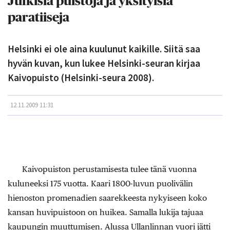
Julkisia puistoja ja yksityisiä
paratiiseja
Helsinki ei ole aina kuulunut kaikille. Siitä saa
hyvän kuvan, kun lukee Helsinki-seuran kirjaa
Kaivopuisto (Helsinki-seura 2008).
12.11.2009 11:31
Kaivopuiston perustamisesta tulee tänä vuonna
kuluneeksi 175 vuotta. Kaari 1800-luvun puolivälin
hienoston promenadien saarekkeesta nykyiseen koko
kansan huvipuistoon on huikea. Samalla lukija tajuaa
kaupungin muuttumisen. Alussa Ullanlinnan vuori jätti