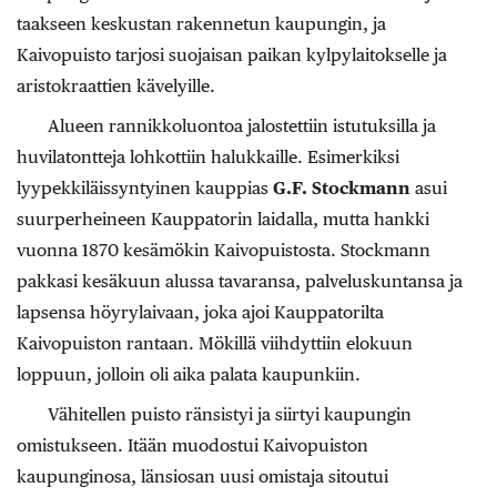
taakseen keskustan rakennetun kaupungin, ja
Kaivopuisto tarjosi suojaisan paikan kylpylaitokselle ja
aristokraattien kävelyille.
Alueen rannikkoluontoa jalostettiin istutuksilla ja
huvilatontteja lohkottiin halukkaille. Esimerkiksi
lyypekkiläissyntyinen kauppias
G.F. Stockmann
asui
suurperheineen Kauppatorin laidalla, mutta hankki
vuonna 1870 kesämökin Kaivopuistosta. Stockmann
pakkasi kesäkuun alussa tavaransa, palveluskuntansa ja
lapsensa höyrylaivaan, joka ajoi Kauppatorilta
Kaivopuiston rantaan. Mökillä viihdyttiin elokuun
loppuun, jolloin oli aika palata kaupunkiin.
Vähitellen puisto ränsistyi ja siirtyi kaupungin
omistukseen. Itään muodostui Kaivopuiston
kaupunginosa, länsiosan uusi omistaja sitoutui