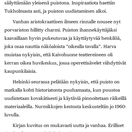
säilyttämään yleisenä puistona. Inspiraatiota haettiin
Tukholmasta asti, ja puiston uudistaminen alkoi.
Vanhan aristokraattisen ilmeen rinnalle nousee nyt
porvariston hillitty charmi. Puiston ihannekäyttäjäksi
kaavaillaan hyvin pukeutuvaa ja käyttäytyvää henkilöä,
joka osaa nauttia näköaloista ”oikealla tavalla”. Harva
muistaa nykyisin, että Kaivohuone teattereineen oli
kerran oikea huvikeskus, jossa operettisävelet viihdyttivät
kaupunkilaisia.
Helsinki-seurassa pelätään nykyisin, että puisto on
matkalla kohti historiatonta puuhamaata, kun puustoa
uudistetaan kovakätisesti ja käytäviä pinnoitetaan räikeillä
materiaaleilla. Nurmikkojen kestosta keskusteltiin jo 1960-
luvulla.
Kirjan kuvitus on mukavasti uutta ja vanhaa. Erilliset