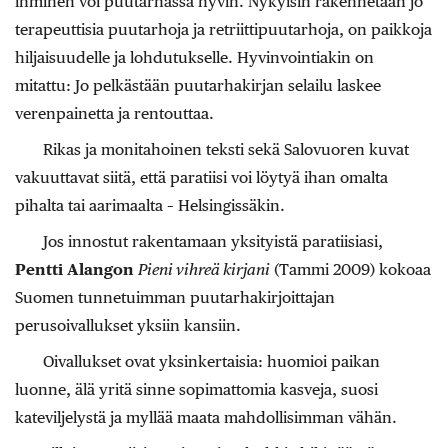
ihminen voi puutarhassa hyvin. Nykyisin rakennetaan jo
terapeuttisia puutarhoja ja retriittipuutarhoja, on paikkoja
hiljaisuudelle ja lohdutukselle. Hyvinvointiakin on
mitattu: Jo pelkästään puutarhakirjan selailu laskee
verenpainetta ja rentouttaa.
Rikas ja monitahoinen teksti sekä Salovuoren kuvat
vakuuttavat siitä, että paratiisi voi löytyä ihan omalta
pihalta tai aarimaalta – Helsingissäkin.
Jos innostut rakentamaan yksityistä paratiisiasi,
Pentti Alangon
Pieni vihreä kirjani
(Tammi 2009) kokoaa
Suomen tunnetuimman puutarhakirjoittajan
perusoivallukset yksiin kansiin.
Oivallukset ovat yksinkertaisia: huomioi paikan
luonne, älä yritä sinne sopimattomia kasveja, suosi
kateviljelystä ja myllää maata mahdollisimman vähän.