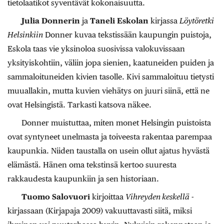
tietolaatikot syventävät kokonaisuutta.
Julia Donnerin
ja
Taneli Eskolan
kirjassa
Löytöretki
Helsinkiin
Donner kuvaa tekstissään kaupungin puistoja,
Eskola taas vie yksinoloa suosivissa valokuvissaan
yksityiskohtiin, väliin jopa sienien, kaatuneiden puiden ja
sammaloituneiden kivien tasolle. Kivi sammaloituu tietysti
muuallakin, mutta kuvien viehätys on juuri siinä, että ne
ovat Helsingistä. Tarkasti katsova näkee.
Donner muistuttaa, miten monet Helsingin puistoista
ovat syntyneet unelmasta ja toiveesta rakentaa parempaa
kaupunkia. Niiden taustalla on usein ollut ajatus hyvästä
elämästä. Hänen oma tekstinsä kertoo suuresta
rakkaudesta kaupunkiin ja sen historiaan.
Tuomo Salovuori
kirjoittaa
Vihreyden keskellä
-
kirjassaan (Kirjapaja 2009) vakuuttavasti siitä, miksi