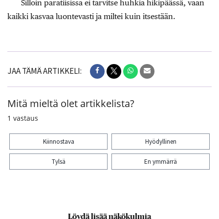
Silloin paratiisissa ei tarvitse huhkia hikipäässä, vaan
kaikki kasvaa luontevasti ja miltei kuin itsestään.
JAA TÄMÄ ARTIKKELI:
Mitä mieltä olet artikkelista?
1
vastaus
Kiinnostava
Hyödyllinen
Tylsä
En ymmärrä
Kiitos palautteesta! Jaa artikkeli:
Löydä lisää näkökulmia