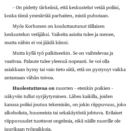
– On pidetty tärkeänä, että keskustelut vetää poliisi,
koska tämä ymmärtää parhaiten, mistä puhutaan.
Myös Korhonen on kouluttautunut tällaisen
keskustelun vetäjäksi. Vaikeita asioita tulee ja menee,
mutta niihin ei voi jäädä kiinni.
Mutta kyllä työ palkitseekin. Se on vaihtelevaa ja
vaativaa. Palaute tulee yleensä nopeasti. Se voi olla
asiakkaan hymy tai vain tieto siitä, että on pystynyt vaikka
antamaan vähän toivoa.
Huolestuttavaa on
nuorten – etenkin poikien –
näkyviin tullut syrjäytyminen. Lähes kaikilla, joiden
kanssa poliisi joutuu tekemisiin, on jokin riippuvuus, joko
alkoholista, huumeista tai sekakäytöstä johtuva. Erilaiset
riippuvuudet tuottavat ongelmia, eikä näille nuorille ole
juurikaan työpaikkoja.