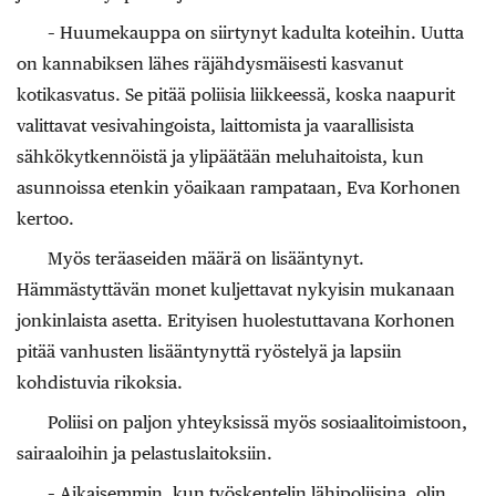
– Huumekauppa on siirtynyt kadulta koteihin. Uutta
on kannabiksen lähes räjähdysmäisesti kasvanut
kotikasvatus. Se pitää poliisia liikkeessä, koska naapurit
valittavat vesivahingoista, laittomista ja vaarallisista
sähkökytkennöistä ja ylipäätään meluhaitoista, kun
asunnoissa etenkin yöaikaan rampataan, Eva Korhonen
kertoo.
Myös teräaseiden määrä on lisääntynyt.
Hämmästyttävän monet kuljettavat nykyisin mukanaan
jonkinlaista asetta. Erityisen huolestuttavana Korhonen
pitää vanhusten lisääntynyttä ryöstelyä ja lapsiin
kohdistuvia rikoksia.
Poliisi on paljon yhteyksissä myös sosiaalitoimistoon,
sairaaloihin ja pelastuslaitoksiin.
– Aikaisemmin, kun työskentelin lähipoliisina, olin