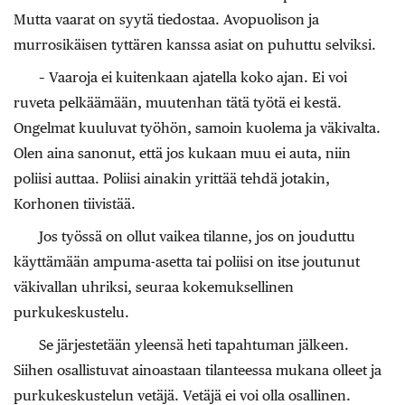
Mutta vaarat on syytä tiedostaa. Avopuolison ja
murrosikäisen tyttären kanssa asiat on puhuttu selviksi.
– Vaaroja ei kuitenkaan ajatella koko ajan. Ei voi
ruveta pelkäämään, muutenhan tätä työtä ei kestä.
Ongelmat kuuluvat työhön, samoin kuolema ja väkivalta.
Olen aina sanonut, että jos kukaan muu ei auta, niin
poliisi auttaa. Poliisi ainakin yrittää tehdä jotakin,
Korhonen tiivistää.
Jos työssä on ollut vaikea tilanne, jos on jouduttu
käyttämään ampuma-asetta tai poliisi on itse joutunut
väkivallan uhriksi, seuraa kokemuksellinen
purkukeskustelu.
Se järjestetään yleensä heti tapahtuman jälkeen.
Siihen osallistuvat ainoastaan tilanteessa mukana olleet ja
purkukeskustelun vetäjä. Vetäjä ei voi olla osallinen.