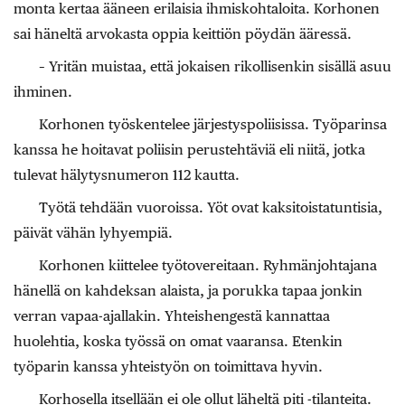
monta kertaa ääneen erilaisia ihmiskohtaloita. Korhonen
sai häneltä arvokasta oppia keittiön pöydän ääressä.
– Yritän muistaa, että jokaisen rikollisenkin sisällä asuu
ihminen.
Korhonen työskentelee järjestyspoliisissa. Työparinsa
kanssa he hoitavat poliisin perustehtäviä eli niitä, jotka
tulevat hälytysnumeron 112 kautta.
Työtä tehdään vuoroissa. Yöt ovat kaksitoistatuntisia,
päivät vähän lyhyempiä.
Korhonen kiittelee työtovereitaan. Ryhmänjohtajana
hänellä on kahdeksan alaista, ja porukka tapaa jonkin
verran vapaa-ajallakin. Yhteishengestä kannattaa
huolehtia, koska työssä on omat vaaransa. Etenkin
työparin kanssa yhteistyön on toimittava hyvin.
Korhosella itsellään ei ole ollut läheltä piti -tilanteita.