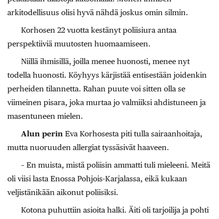
arkitodellisuus olisi hyvä nähdä joskus omin silmin.
Korhosen 22 vuotta kestänyt poliisiura antaa
perspektiiviä muutosten huomaamiseen.
Niillä ihmisillä, joilla menee huonosti, menee nyt
todella huonosti. Köyhyys kärjistää entisestään joidenkin
perheiden tilannetta. Rahan puute voi sitten olla se
viimeinen pisara, joka murtaa jo valmiiksi ahdistuneen ja
masentuneen mielen.
Alun perin
Eva Korhosesta piti tulla sairaanhoitaja,
mutta nuoruuden allergiat tyssäsivät haaveen.
– En muista, mistä poliisin ammatti tuli mieleeni. Meitä
oli viisi lasta Enossa Pohjois-Karjalassa, eikä kukaan
veljistänikään aikonut poliisiksi.
Kotona puhuttiin asioita halki. Äiti oli tarjoilija ja pohti