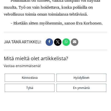
Poliisillakin on tunteet, vaikka ulospäin voi näyttää
muulta. Työ on vain hoidettava, koska poliisilla on
velvollisuus toimia oman toimialansa tehtävissä.
– Itketään sitten myöhemmin, sanoo Eva Korhonen.
JAA TÄMÄ ARTIKKELI:
Mitä mieltä olet artikkelista?
Vastaa ensimmäisenä!
Kiinnostava
Hyödyllinen
Tylsä
En ymmärrä
Kiitos palautteesta! Jaa artikkeli: