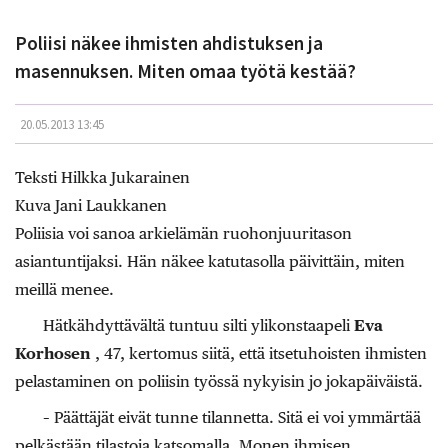
Poliisi näkee ihmisten ahdistuksen ja
masennuksen. Miten omaa työtä kestää?
20.05.2013 13:45
Teksti Hilkka Jukarainen
Kuva Jani Laukkanen
Poliisia voi sanoa arkielämän ruohonjuuritason
asiantuntijaksi. Hän näkee katutasolla päivittäin, miten
meillä menee.
Hätkähdyttävältä tuntuu silti ylikonstaapeli
Eva
Korhosen
, 47, kertomus siitä, että itsetuhoisten ihmisten
pelastaminen on poliisin työssä nykyisin jo jokapäiväistä.
– Päättäjät eivät tunne tilannetta. Sitä ei voi ymmärtää
pelkästään tilastoja katsomalla. Monen ihmisen