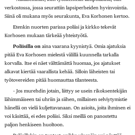
verkostossa, jossa seurattiin lapsiperheiden hyvinvointia.
Siinä oli mukana myös seurakunta, Eva Korhonen kertoo.
Etenkin nuorten parissa poliisi ja kirkko tekevät
Korhosen mukaan tärkeää yhteistyötä.
Poliisilla on
aina vaarana kyynistyä. Omia ajatuksia
pitää Eva Korhosen mielestä välillä kuunnella tarkalla
korvalla. Itse ei näet välttämättä huomaa, jos ajatukset
alkavat kiertää vaarallista kehää. Silloin läheisten tai
työtovereiden pitää huomauttaa tilanteesta.
– Jos murehdin jotain, liittyy se usein rikoksentekijän
lähimmäiseen tai uhriin ja siihen, millainen selviytymistie
hänellä on vielä kuljettavanaan. On asioita, joita ihminen ei
voi käsittää, ei edes poliisi. Siksi meillä on panostettu
paljon henkiseen huoltoon.