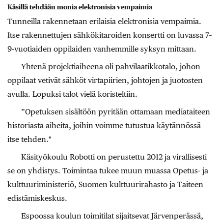
Käsillä tehdään monia elektronisia vempaimia
Tunneilla rakennetaan erilaisia elektronisia vempaimia.
Itse rakennettujen sähkökitaroiden konsertti on luvassa 7–
9-vuotiaiden oppilaiden vanhemmille syksyn mittaan.
Yhtenä projektiaiheena oli pahvilaatikkotalo, johon
oppilaat vetivät sähköt virtapiirien, johtojen ja juotosten
avulla. Lopuksi talot vielä koristeltiin.
”Opetuksen sisältöön pyritään ottamaan mediataiteen
historiasta aiheita, joihin voimme tutustua käytännössä
itse tehden."
Käsityökoulu Robotti on perustettu 2012 ja virallisesti
se on yhdistys. Toimintaa tukee muun muassa Opetus- ja
kulttuuriministeriö, Suomen kulttuurirahasto ja Taiteen
edistämiskeskus.
Espoossa koulun toimitilat sijaitsevat Järvenperässä,