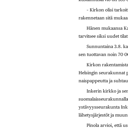
– Kirkon olisi tarko
rakennetaan sitä mukaa
Hänen mukaansa Kaza
tarvitsee siksi uudet tilat
Sunnuntaina 3.8. kai
sen tuottavan noin 70 0
Kirkon rakentamista 
Helsingin seurakunnat p
naispappeutta ja suhtau
Inkerin kirkko ja se
suomalaisseurakunnalla
ystävyysseurakunta Inker
lähetysjärjestöt ja muu
Pinola arvioi, että 