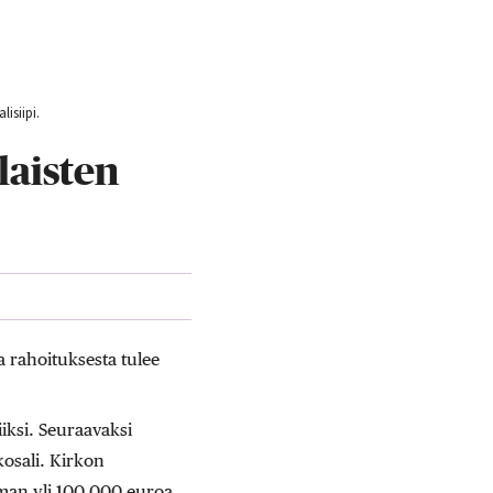
isiipi.
laisten
a rahoituksesta tulee
iiksi. Seuraavaksi
osali. Kirkon
man yli 100 000 euroa.