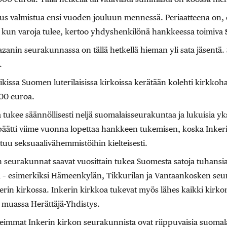
itus valmistua ensi vuoden jouluun mennessä. Periaatteena on, 
 kun varoja tulee, kertoo yhdyshenkilönä hankkeessa toimiva
nin seurakunnassa on tällä hetkellä hieman yli sata jäsentä. 
.
kissa Suomen luterilaisissa kirkoissa kerätään kolehti kirkkoh
00 euroa.
tukee säännöllisesti neljä suomalaisseurakuntaa ja lukuisia yks
äätti viime vuonna lopettaa hankkeen tukemisen, koska Inkeri
tuu seksuaalivähemmistöihin kielteisesti.
n seurakunnat saavat vuosittain tukea Suomesta satoja tuhansia
 – esimerkiksi Hämeenkylän, Tikkurilan ja Vantaankosken seur
in kirkossa. Inkerin kirkkoa tukevat myös lähes kaikki kirkon 
n muassa Herättäjä-Yhdistys.
useimmat Inkerin kirkon seurakunnista ovat riippuvaisia suomal