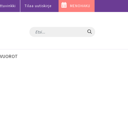
ttuvinkki
Tilaa uutiskirje
MENOHAKU
Hae
VUOROT