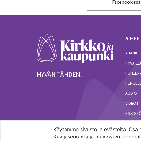
Facebookissa
AIHEE
AJANKO
HYVÄ E
HYVÄN TÄHDEN.
PUHEEN
HENGELL
AUDIOT
VIDEOT
RSS-SY
Käytämme sivustolla evästeitä. Osa e
Kävijäseuranta ja mainosten kohdenta