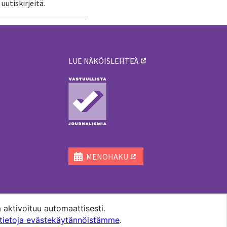
uutiskirjeitä.
LUE NÄKÖISLEHTEÄ
ä
MENOHAKU
 aktivoituu automaattisesti.
ätietoja evästekäytännöistämme
.