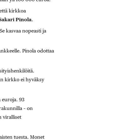
että kirkkoa
Sakari Pinola
.
Se kasvaa nopeasti ja
ankkeelle. Pinola odottaa
ityishenkilöitä.
n kirkko ei hyväksy
 euroja. 93
akunnilla – on
viralliset
aisten tuesta. Monet