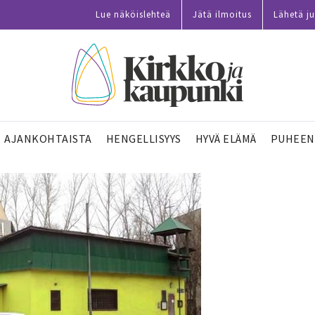
Lue näköislehteä
Jätä ilmoitus
Lähetä ju
AJANKOHTAISTA
HENGELLISYYS
HYVÄ ELÄMÄ
PUHEEN