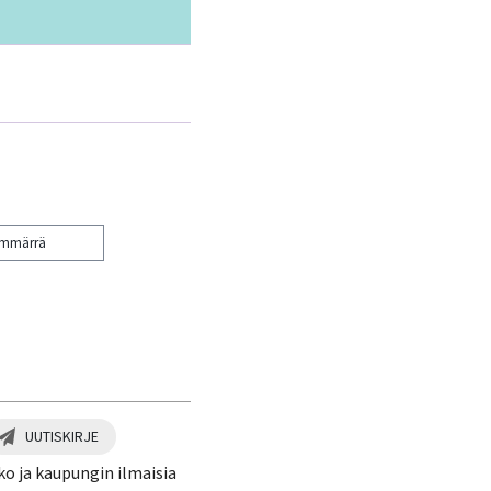
ymmärrä
UUTISKIRJE
ko ja kaupungin ilmaisia