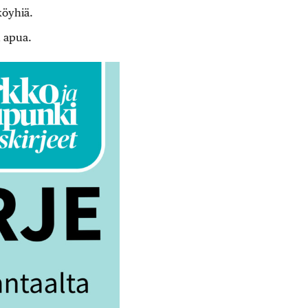
köyhiä.
n apua.