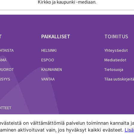
Kirkko ja kaupunki -mediaan.
T
PAIKALLISET
TOIMITUS
HTAISTA
HELSINKI
Yhteystiedot
LÄMÄ
ESPOO
Mediatiedot
VUOROT
KAUNIAINEN
Tietosuoja
ISYYS
VANTAA
Tilaa uutiskirjeit
ÖTTEET
västeistä on välttämättömiä palvelun toiminnan kannalta ja
minen aktivoituvat vain, jos hyväksyt kaikki evästeet.
Lis