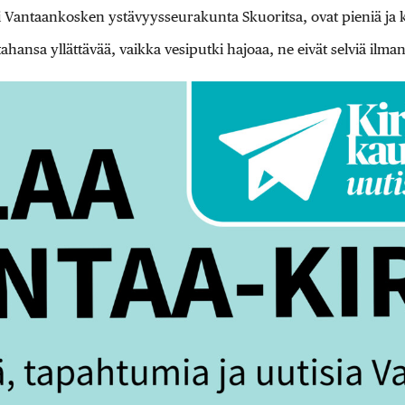
si Vantaankosken ystävyysseurakunta Skuoritsa, ovat pieniä ja 
tahansa yllättävää, vaikka vesiputki hajoaa, ne eivät selviä ilma