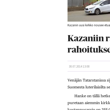
Kazanin uusi kirkko nousee etua
Kazaniin 
rahoitukse
30.07.2014 13:08
Venäjän Tatarstanissa si
Suomesta luterilaisilta se
Hanke on tällä hetke
puretaan aiemmin kirkko
kustannusarvio on 355 0