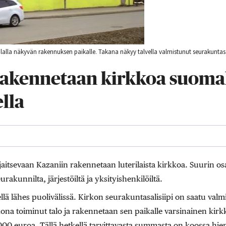
lalla näkyvän rakennuksen paikalle. Takana näkyy talvella valmistunut seurakuntasal
rakennetaan kirkkoa suoma
lla
jaitsevaan Kazaniin rakennetaan luterilaista kirkkoa. Suurin os
urakunnilta, järjestöiltä ja yksityishenkilöiltä.
llä lähes puolivälissä. Kirkon seurakuntasalisiipi on saatu valm
na toiminut talo ja rakennetaan sen paikalle varsinainen kirkk
00 euroa. Tällä hetkellä tarvittavasta summasta on koossa hie