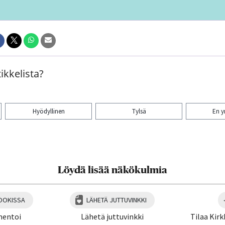
ikkelista?
Hyödyllinen
Tylsä
En 
aa artikkeli:
Löydä lisää näkökulmia
OOKISSA
LÄHETÄ JUTTUVINKKI
mentoi
Lähetä juttuvinkki
Tilaa Kirk