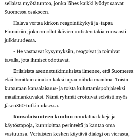
sellaista myötätuntoa, jonka lähes kaikki lyödyt saavat
Suomessa osakseen.
Halava vertaa kirkon reagointikykyä ja -tapaa
Finnairiin, joka on ollut ikävien uutisten takia runsaasti
julkisuudessa.
– He vastaavat kysymyksiin, reagoivat ja toimivat
tavalla, jota ihmiset odottavat.
Erilaisista asennetutkimuksista ilmenee, että Suomessa
elää lomittain ainakin kaksi tapaa nähdä maailma. Toista
kutsutaan kansalaisuus- ja toista kuluttamispohjaiseksi
maailmankuvaksi. Nämä ryhmät erottuvat selvästi myös
Jäsen360-tutkimuksessa.
Kansalaisuuteen kuuluu
noudattaa lakeja ja
käytöstapoja, kunnioittaa perinteitä ja kantaa oma
vastuunsa. Vertaisten kesken käytävä dialogi on vierasta,