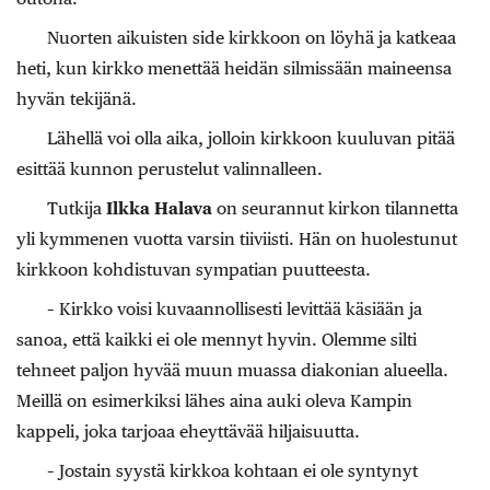
Nuorten aikuisten side kirkkoon on löyhä ja katkeaa
heti, kun kirkko menettää heidän silmissään maineensa
hyvän tekijänä.
Lähellä voi olla aika, jolloin kirkkoon kuuluvan pitää
esittää kunnon perustelut valinnalleen.
Tutkija
Ilkka Halava
on seurannut kirkon tilannetta
yli kymmenen vuotta varsin tiiviisti. Hän on huolestunut
kirkkoon kohdistuvan sympatian puutteesta.
– Kirkko voisi kuvaannollisesti levittää käsiään ja
sanoa, että kaikki ei ole mennyt hyvin. Olemme silti
tehneet paljon hyvää muun muassa diakonian alueella.
Meillä on esimerkiksi lähes aina auki oleva Kampin
kappeli, joka tarjoaa eheyttävää hiljaisuutta.
– Jostain syystä kirkkoa kohtaan ei ole syntynyt