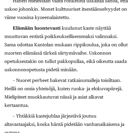
Hänen mielestään vaatii rohkeutta uskaltaa sanoa, että
uskoo johonkin. Monet kulttuuriset itsestäänselvyydet on
viime vuosina kyseenalaistettu.
Elämään luontevasti
kuulunut kaste näyttää
muuttuvan entistä poikkeuksellisemmaksi valinnaksi.
Sama odottaa Kantolan mukaan rippikoulua, joka on ollut
nuorten elämässä tärkeä siirtymävaihe. Uskonnon
opetuksestakin on tullut pakkopullaa, eikä oikeutta saada
uskonnonopetusta pidetä minään.
– Nuoret perheet hakevat ratkaisumalleja toisiltaan.
Heillä on omia yhteisöjä, kuten ruoka- ja elokuvapiirejä.
Mielipiteet muokkautuvat niissä ja asiat alkavat
kertaantua.
– Yhtäkkiä kastejuhlaa järjestävä joutuu
altavastaajaksi, koska häntä pidetään vanhanaikaisena ja
outona.