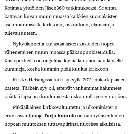
Kotimaa-yhtiöiden Jäsen360-tutkimukseksi. Se antaa
kattavan kuvan muun muassa kaikkien suomalaisten
asennoitumisesta kirkkoon, uskontoon, elämään ja
tulevaisuuteen.
Nykytilannetta kuvastaa lasten kasteiden nopea
väheneminen muun muassa pääkaupunkiseudulla.
Kasteperheillä on ongelmia löytää lähipiiristään lapselle
kummeja, koska kummin pitää kuulua kirkkoon.
Kirkko Helsingissä tutki syksyllä 2011, miksi lapsia ei
kasteta. Tärkein syy oli, etteivät vanhemmat halunneet
päättää lapsensa kuulumisesta uskonnolliseen yhteisöön.
Pitkäaikainen kirkkovaltuutettu ja ulkoministerin
erityisasiantuntija
Tarja Kantola
on nähnyt asenteiden
nopean muutoksen tuttavapiirinsä nuorissa aikuisissa.