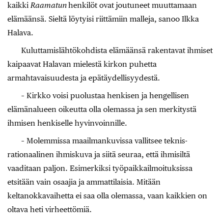
kaikki
Raamatun
henkilöt ovat joutuneet muuttamaan
elämäänsä. Sieltä löytyisi riittämiin malleja, sanoo Ilkka
Halava.
Kuluttamislähtökohdista elämäänsä rakentavat ihmiset
kaipaavat Halavan mielestä kirkon puhetta
armahtavaisuudesta ja epätäydellisyydestä.
– Kirkko voisi puolustaa henkisen ja hengellisen
elämänalueen oikeutta olla olemassa ja sen merkitystä
ihmisen henkiselle hyvinvoinnille.
– Molemmissa maailmankuvissa vallitsee teknis-
rationaalinen ihmiskuva ja siitä seuraa, että ihmisiltä
vaaditaan paljon. Esimerkiksi työpaikkailmoituksissa
etsitään vain osaajia ja ammattilaisia. Mitään
keltanokkavaihetta ei saa olla olemassa, vaan kaikkien on
oltava heti virheettömiä.