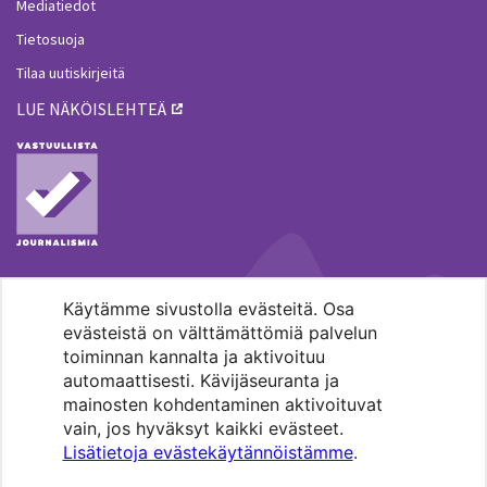
Mediatiedot
Tietosuoja
Tilaa uutiskirjeitä
LUE NÄKÖISLEHTEÄ
Käytämme sivustolla evästeitä. Osa
MENOHAKU
evästeistä on välttämättömiä palvelun
toiminnan kannalta ja aktivoituu
automaattisesti. Kävijäseuranta ja
mainosten kohdentaminen aktivoituvat
vain, jos hyväksyt kaikki evästeet.
Lisätietoja evästekäytännöistämme
.
Pääkaupunkiseudun evankelis-
luterilaisten seurakuntien media.