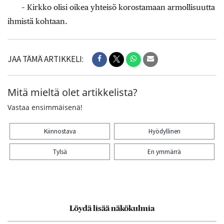
– Kirkko olisi oikea yhteisö korostamaan armollisuutta
ihmistä kohtaan.
JAA TÄMÄ ARTIKKELI:
Mitä mieltä olet artikkelista?
Vastaa ensimmäisenä!
Kiinnostava
Hyödyllinen
Tylsä
En ymmärrä
Kiitos palautteesta! Jaa artikkeli:
Löydä lisää näkökulmia