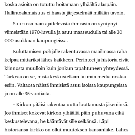
koska asioita on totuttu hoitamaan ylhäältä alaspäin.
Hallintoalamaisuus ei haasta järjestelmää millään tavoin.
Suuri osa näin ajattelevista ihmisistä on syntynyt
viimeistään 1970-luvulla ja asuu maaseudulla tai alle 30
000 asukkaan kaupungeissa.
Kuluttamisen pohjalle rakentuvassa maailmassa raha
kelpaa mittariksi lähes kaikkeen. Perinteet ja historia eivät
kiinnosta muulloin kuin jonkun tapahtuneen yhteydessä.
Tärkeää on se, mistä keskustellaan tai mitä media nostaa
esiin. Valtaosa näistä ihmisistä asuu isoissa kaupungeissa
ja on alle 35-vuotiaita.
– Kirkon pitäisi rakentaa uutta luottamusta jäseniinsä.
Jos ihmiset kokevat kirkon ylhäältä päin puhuvana eikä
keskustelevana, he kääntävät sille selkänsä. Läpi
historiansa kirkko on ollut muutoksen kansanliike. Lähes