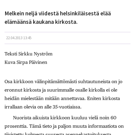
Melkein neljä viidestä helsinkiläisestä elää
elämäänsä kaukana kirkosta.
22.04.2013 13:45
Teksti Sirkku Nyström
Kuva Sirpa Päivinen
Osa kirkkoon välinpitämättömästi suhtautuneista on jo
eronnut kirkosta ja suurimmalle osalle kirkolla ei ole
heidän mielestään mitään annettavaa. Eniten kirkosta
irrallaan olevia on alle 35-vuotiaissa.
Nuorista aikuista kirkkoon kuuluu vielä noin 60
prosenttia. Tämä tieto ja paljon muuta informaatiota on
tiivistetty kolmesta suuresta asennekartoituksesta