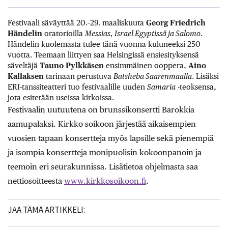
Festivaali säväyttää 20.–29. maaliskuuta
Georg Friedrich
Händelin
oratorioilla
Messias, Israel Egyptissä ja Salomo
.
Händelin kuolemasta tulee tänä vuonna kuluneeksi 250
vuotta. Teemaan liittyen saa Helsingissä ensiesityksensä
säveltäjä
Tauno Pylkkäsen
ensimmäinen ooppera,
Aino
Kallaksen
tarinaan perustuva
Batsheba Saarenmaalla
. Lisäksi
ERI-tanssiteatteri tuo festivaalille uuden
Samaria
-teoksensa,
jota esitetään useissa kirkoissa.
Festivaalin uutuutena on brunssikonsertti Barokkia
aamupalaksi. Kirkko soikoon järjestää aikaisempien
vuosien tapaan konsertteja myös lapsille sekä pienempiä
ja isompia konsertteja monipuolisin kokoonpanoin ja
teemoin eri seurakunnissa. Lisätietoa ohjelmasta saa
nettiosoitteesta
www.kirkkosoikoon.fi
.
JAA TÄMÄ ARTIKKELI: