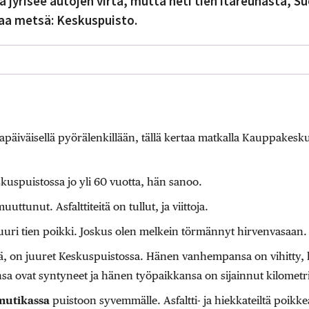
 jyrisee autojen virta, mutta heti tien itäreunasta, S
aa metsä: Keskuspuisto.
apäiväisellä pyörälenkillään, tällä kertaa matkalla Kauppakesk
skuspuistossa jo yli 60 vuotta, hän sanoo.
uuttunut. Asfalttiteitä on tullut, ja viittoja.
 juuri tien poikki. Joskus olen melkein törmännyt hirvenvasaan.
llä, on juuret Keskuspuistossa. Hänen vanhempansa on vihitty, 
sa ovat syntyneet ja hänen työpaikkansa on sijainnut kilometrin
utikassa
puistoon syvemmälle. Asfaltti- ja hiekkateiltä poikke