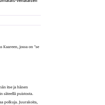
uomalais-venäläisen
us Kaareen, jossa on ”se
hän itse ja hänen
 säteellä puistosta.
aa polkuja. Juurakoita,