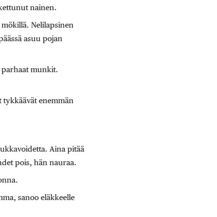
kettunut nainen.
 mökillä. Nelilapsinen
 päässä asuu pojan
a parhaat munkit.
iset tykkäävät enemmän
kukkavoidetta. Aina pitää
ehdet pois, hän nauraa.
uonna.
mma, sanoo eläkkeelle