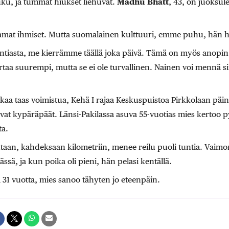
ku, ja tummat hiukset liehuvat.
Madhu Bhatt
, 43, on juoksul
samat ihmiset. Mutta suomalainen kulttuuri, emme puhu, hän 
Intiasta, me kierrämme täällä joka päivä. Tämä on myös anopin
kertaa suurempi, mutta se ei ole turvallinen. Nainen voi mennä s
kaa taas voimistua, Kehä I rajaa Keskuspuistoa Pirkkolaan päin
aavat kypäräpäät. Länsi-Pakilassa asuva 55-vuotias mies kertoo 
a.
taan, kahdeksaan kilometriin, menee reilu puoli tuntia. Vaim
sä, ja kun poika oli pieni, hän pelasi kentällä.
lä 31 vuotta, mies sanoo tähyten jo eteenpäin.