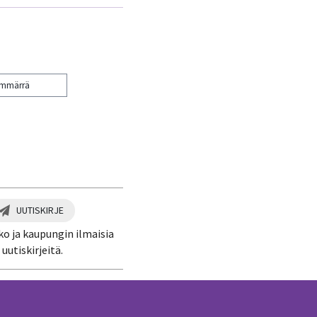
ymmärrä
UUTISKIRJE
ko ja kaupungin ilmaisia
uutiskirjeitä.