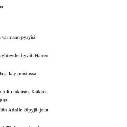
ia.
 varmaan pysyisi
ulkuyhteydet hyvät. Hänen
la ja käy puistossa
 tultu takaisin. Kaikkea
joja.
eitän
Adalle
käpyjä, joita