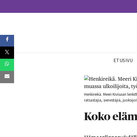
ETUSIVU
Henkireikä. Meeri Kivisaari lenk
ratsastajia, sienestäjiä, juoksijoit
Koko eläm