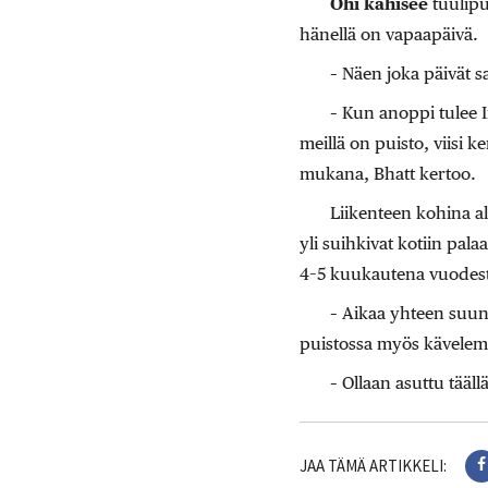
Ohi kahisee
tuulipu
hänellä on vapaapäivä.
– Näen joka päivät 
– Kun anoppi tulee 
meillä on puisto, viisi 
mukana, Bhatt kertoo.
Liikenteen kohina al
yli suihkivat kotiin pal
4–5 kuukautena vuodest
– Aikaa yhteen suun
puistossa myös kävelemäs
– Ollaan asuttu tääl
JAA TÄMÄ ARTIKKELI: