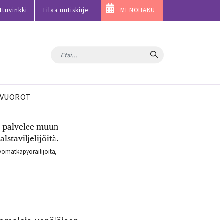
ttuvinkki
Tilaa uutiskirje
MENOHAKU
Hae
VUOROT
työmatkapyöräilijöitä,