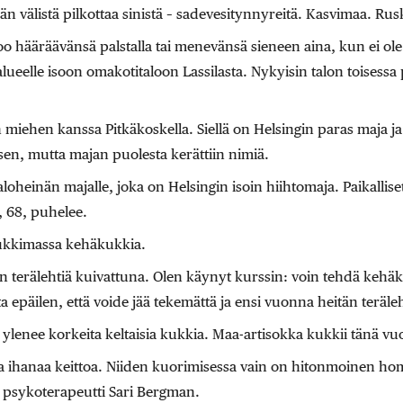
 välistä pilkottaa sinistä – sadevesitynnyreitä. Kasvimaa. Rus
o hääräävänsä palstalla tai menevänsä sieneen aina, kun ei ole
ueelle isoon omakotitaloon Lassilasta. Nykyisin talon toisessa
n miehen kanssa Pitkäkoskella. Siellä on Helsingin paras maja j
sen, mutta majan puolesta kerättiin nimiä.
aloheinän majalle, joka on Helsingin isoin hiihtomaja. Paikall
 68, puhelee.
oukkimassa kehäkukkia.
on terälehtiä kuivattuna. Olen käynyt kurssin: voin tehdä kehä
ta epäilen, että voide jää tekemättä ja ensi vuonna heitän teräl
ylenee korkeita keltaisia kukkia. Maa-artisokka kukkii tänä v
aa ihanaa keittoa. Niiden kuorimisessa vain on hitonmoinen ho
a psykoterapeutti Sari Bergman.