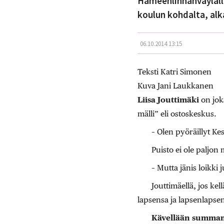
Hämeenlinnanväylällä
koulun kohdalta, alk
06.10.2014 13:15
Teksti Katri Simonen
Kuva Jani Laukkanen
Liisa Jouttimäki
on jok
mälli” eli ostoskeskus.
– Olen pyöräillyt Ke
Puisto ei ole paljon m
– Mutta jänis loikki
Jouttimäellä, jos ke
lapsensa ja lapsenlapsen
Kävellään summam