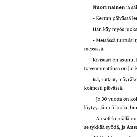
Nuori nainen
ja sä
– Kerran päivässä le
Hän käy myös juokse
– Metsässä tuntuisi 
messissä.
Kivisaari on asunut 
toiveammattinsa on juris
Isä, rattaat, mäyräk
kolmesti päivässä.
– Jo 30 vuotta on ko
löytyy. Jänniä luolia, bu
– Airsoft-kentällä nu
se tykkää syödä, ja
Ans