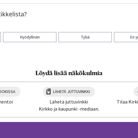
ikkelista?
Hyödyllinen
Tylsä
En 
aa artikkeli:
Löydä lisää näkökulmia
OOKISSA
LÄHETÄ JUTTUVINKKI
mentoi
Lähetä juttuvinkki
Tilaa Kirk
Kirkko ja kaupunki -mediaan.