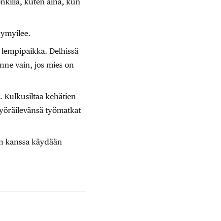
enkillä, kuten aina, kun
hymyilee.
 lempipaikka. Delhissä
inne vain, jos mies on
. Kulkusiltaa kehätien
pyöräilevänsä työmatkat
on kanssa käydään