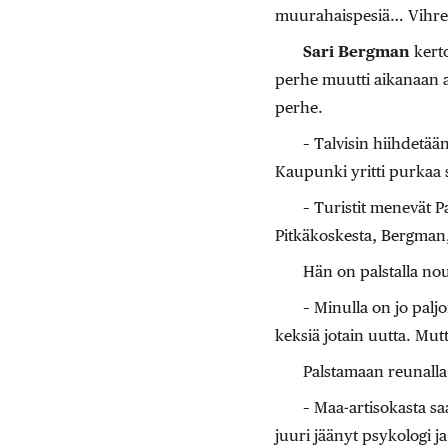
muurahaispesiä… Vihreän
Sari Bergman
kerto
perhe muutti aikanaan al
perhe.
– Talvisin hiihdetää
Kaupunki yritti purkaa 
– Turistit menevät P
Pitkäkoskesta, Bergman,
Hän on palstalla n
– Minulla on jo palj
keksiä jotain uutta. Mut
Palstamaan reunalla 
– Maa-artisokasta s
juuri jäänyt psykologi j