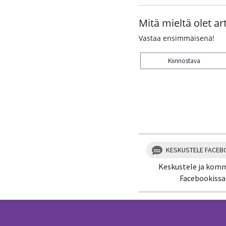
Mitä mieltä olet art
Vastaa ensimmäisenä!
Kiinnostava
Kiitos palautteesta! J
KESKUSTELE FACEB
Keskustele ja kom
Facebookissa