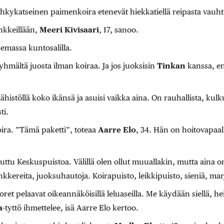
ihkykatseinen paimenkoira etenevät hiekkatiellä reipasta vauht
nkkeillään,
Meeri Kivisaari
, 17, sanoo.
massa kuntosalilla.
tyhmältä juosta ilman koiraa. Ja jos juoksisin
Tinkan
kanssa, en
lähistöllä koko ikänsä ja asuisi vaikka aina. On rauhallista, k
ti.
oira. ”Tämä paketti”, toteaa
Aarre Elo
, 34. Hän on hoitovapaal
luttu Keskuspuistoa. Välillä olen ollut muuallakin, mutta aina on
nkkereita, juoksuhautoja. Koirapuisto, leikkipuisto, sieniä, mar
oret pelaavat oikeannäköisillä leluaseilla. Me käydään siellä, h
a
-tyttö ihmettelee, isä Aarre Elo kertoo.