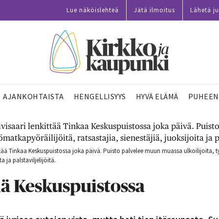
Lue näköislehteä
Jätä ilmoitus
Lähetä ju
AJANKOHTAISTA
HENGELLISYYS
HYVÄ ELÄMÄ
PUHEEN
ittää Tinkaa Keskuspuistossa joka päivä. Puisto palvelee muun muassa ulkoilijoita, 
a ja palstaviljelijöitä.
ä Keskuspuistossa