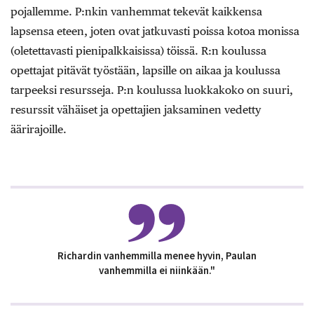
pojallemme. P:nkin vanhemmat tekevät kaikkensa
lapsensa eteen, joten ovat jatkuvasti poissa kotoa monissa
(oletettavasti pienipalkkaisissa) töissä. R:n koulussa
opettajat pitävät työstään, lapsille on aikaa ja koulussa
tarpeeksi resursseja. P:n koulussa luokkakoko on suuri,
resurssit vähäiset ja opettajien jaksaminen vedetty
äärirajoille.
Richardin vanhemmilla menee hyvin, Paulan
vanhemmilla ei niinkään."