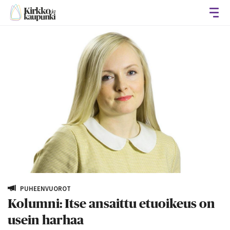
Avaa
PUHEENVUOROT
Kolumni: Itse ansaittu etuoikeus on
usein harhaa