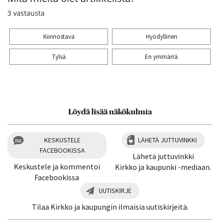
3
vastausta
Kiinnostava
Hyödyllinen
Tylsä
En ymmärrä
Kiitos palautteesta! Jaa artikkeli:
Löydä lisää näkökulmia
KESKUSTELE
LÄHETÄ JUTTUVINKKI
FACEBOOKISSA
Lähetä juttuvinkki
Keskustele ja kommentoi
Kirkko ja kaupunki -mediaan.
Facebookissa
UUTISKIRJE
Tilaa Kirkko ja kaupungin ilmaisia uutiskirjeitä.