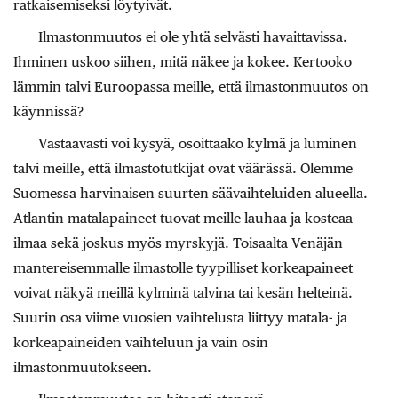
ratkaisemiseksi löytyivät.
Ilmastonmuutos ei ole yhtä selvästi havaittavissa.
Ihminen uskoo siihen, mitä näkee ja kokee. Kertooko
lämmin talvi Euroopassa meille, että ilmastonmuutos on
käynnissä?
Vastaavasti voi kysyä, osoittaako kylmä ja luminen
talvi meille, että ilmastotutkijat ovat väärässä. Olemme
Suomessa harvinaisen suurten säävaihteluiden alueella.
Atlantin matalapaineet tuovat meille lauhaa ja kosteaa
ilmaa sekä joskus myös myrskyjä. Toisaalta Venäjän
mantereisemmalle ilmastolle tyypilliset korkeapaineet
voivat näkyä meillä kylminä talvina tai kesän helteinä.
Suurin osa viime vuosien vaihtelusta liittyy matala- ja
korkeapaineiden vaihteluun ja vain osin
ilmastonmuutokseen.