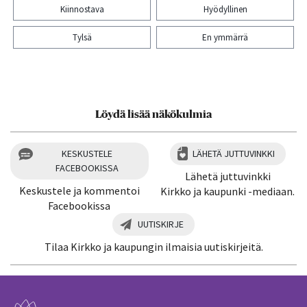
Kiinnostava
Hyödyllinen
Tylsä
En ymmärrä
Kiitos palautteesta! Jaa artikkeli:
Löydä lisää näkökulmia
KESKUSTELE
LÄHETÄ JUTTUVINKKI
FACEBOOKISSA
Lähetä juttuvinkki
Keskustele ja kommentoi
Kirkko ja kaupunki -mediaan.
Facebookissa
UUTISKIRJE
Tilaa Kirkko ja kaupungin ilmaisia uutiskirjeitä.