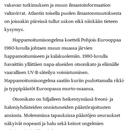
vakavan tutkimuksen ja muun ilmastoinformaation
valtavirrat. Atlantin toisella puolen ilmastonmuutoksesta
on joissakin piireissä tullut uskon eikä niinkään tieteen
kysymys.
Happamoitumisongelma koetteli Pohjois-Eurooppaa
1980-luvulla johtaen muun muassa järvien
happamoitumiseen ja kalakuolemiin. 1980-luvulla
havaittiin yllättäen napa-alueiden otsonikato ja elämälle
vaarallisen UV-B-säteilyn voimistuminen.
Happamoitumisongelma saatiin kuriin pudottamalla rikki-
ja typpipäästöt Euroopassa murto-osaansa.
Otsonikato on hiljalleen heikentymässä freoni- ja
haloniyhdisteiden onnistuneiden päästörajoitusten
ansiosta. Molemmissa tapauk­sissa päästöjen seuraukset
näkyivät nopeasti ja halu sekä keinot ongelmien