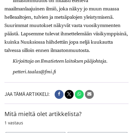
Ilmastonmuutos on hitaasti etenevä
maailmanlaajuinen ilmiö, joka näkyy jo muun muassa
helleaaltojen, tulvien ja metsäpalojen yleistymisenä.
Suurimmat muutokset näkyvät vasta vuosikymmenten
päästä. Lapsemme tulevat ihmettelemään viisikymppisinä,
kuinka Nuuksiossa hiihdettiin jopa neljä kuukautta
talvessa silloin ennen ilmastonmuutosta.
Kirjoittaja on Ilmatieteen laitoksen pääjohtaja.
petteri.taalas@fmi.fi
JAA TÄMÄ ARTIKKELI:
Mitä mieltä olet artikkelista?
1
vastaus