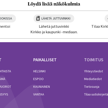
Löydä lisää näkökulmia
OOKISSA
LÄHETÄ JUTTUVINKKI
mentoi
Lähetä juttuvinkki
Tilaa Kirk
Kirkko ja kaupunki -mediaan.
T
PAIKALLISET
TOIMITUS
HTAISTA
HELSINKI
Yhteystiedot
LÄMÄ
ESPOO
Mediatiedot
VUOROT
KAUNIAINEN
Tietosuoja
ISYYS
VANTAA
Tilaa uutiskirjeit