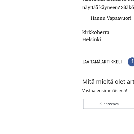
näyttää käyneen? Sitäkö
Hannu Vapaavuori
kirkkoherra
Helsinki
JAA TÄMÄ ARTIKKELI:
Mitä mieltä olet art
Vastaa ensimmäisenä!
Kiinnostava
Kiitos palautteesta! J