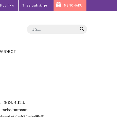
ttuvinkki
Tilaa uutiskirje
MENOHAKU
Hae
VUOROT
a (K&k 4.12.).
n tarkoittamaan