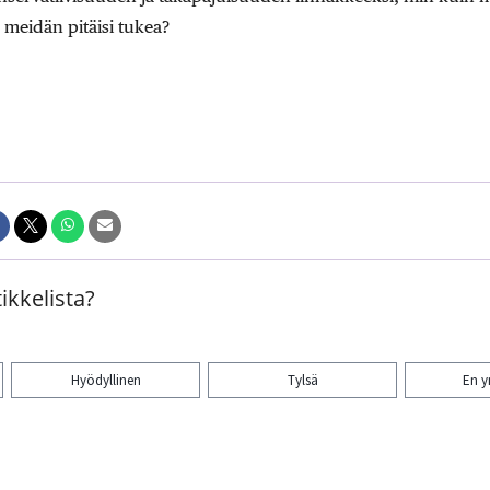
 meidän pitäisi tukea?
ikkelista?
Hyödyllinen
Tylsä
En 
aa artikkeli: