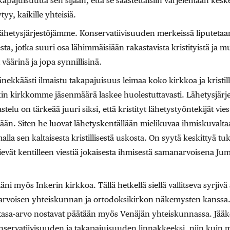
apajuisuutta sen sijaan, että se säästettäisiin varjelemaan keskeis
tyy, kaikille yhteisiä.
ähetysjärjestöjämme. Konservatiivisuuden merkeissä liputetaan 
sta, jotka suuri osa lähimmäisiään rakastavista kristityistä ja m
väärinä ja jopa synnillisinä.
änekkäästi ilmaistu takapajuisuus leimaa koko kirkkoa ja kristil
 kirkkomme jäsenmäärä laskee huolestuttavasti. Lähetysjärjes
stelu on tärkeää juuri siksi, että kristityt lähetystyöntekijät vie
llään. Siten he luovat lähetyskentällään mielikuvaa ihmiskuvalta
malla sen kaltaisesta kristillisestä uskosta. On syytä keskittyä t
 vievät kentilleen viestiä jokaisesta ihmisestä samanarvoisena Ju
ni myös Inkerin kirkkoa. Tällä hetkellä siellä vallitseva syrjivä
-arvoisen yhteiskunnan ja ortodoksikirkon näkemysten kanssa.
 tasa-arvo nostavat päätään myös Venäjän yhteiskunnassa. Jääkö 
onservatiivisuuden ja takapajuisuuden linnakkeeksi, niin kuin m