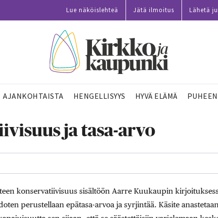
Lue näköislehteä
Jätä ilmoitus
Lähetä ju
AJANKOHTAISTA
HENGELLISYYS
HYVÄ ELÄMÄ
PUHEEN
ivisuus ja tasa-arvo
teen konservatiivisuus sisältöön Aarre Kuukaupin kirjoituksess
oten perustellaan epätasa-arvoa ja syrjintää. Käsite anastetaa