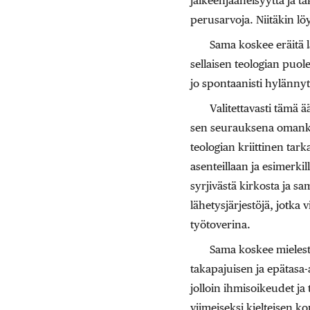
jälkeenjääneisyyttä ja tak
perusarvoja. Niitäkin löy
Sama koskee eräitä l
sellaisen teologian puole
jo spontaanisti hylännyt 
Valitettavasti tämä ä
sen seurauksena omankin
teologian kriittinen tarka
asenteillaan ja esimerki
syrjivästä kirkosta ja sa
lähetysjärjestöjä, jotka
työtoverina.
Sama koskee mielestä
takapajuisen ja epätasa
jolloin ihmisoikeudet ja
viimeiseksi kielteisen k