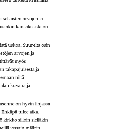
esti tärkeitä kristillisiä
sellaisten arvojen ja
uistakin kansalaisista on
listä uskoa. Suurelta osin
töjen arvojen ja
stittävät myös
an takapajuisesta ja
ukemaan niitä
malan kuvana ja
 asenne on hyvin linjassa
 Ehkäpä tulee aika,
kirkko silloin sielläkin
eillä jossain määrin