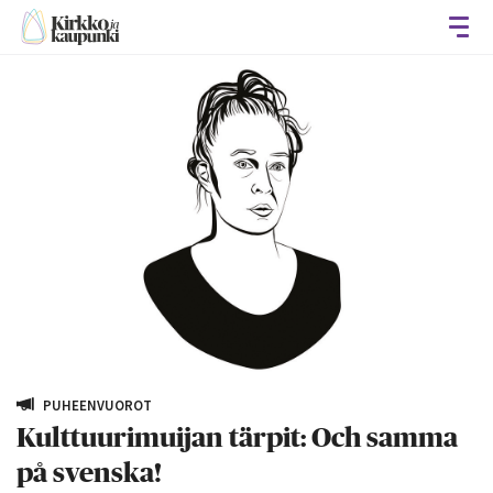
Avaa
PUHEENVUOROT
Kulttuurimuijan tärpit: Och samma
på svenska!