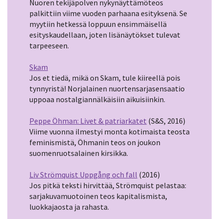
Nuoren tekijäpolven nykynäyttämöteos
palkittiin viime vuoden parhaana esityksenä. Se
myytiin hetkessä loppuun ensimmäisellä
esityskaudellaan, joten lisänäytökset tulevat
tarpeeseen.
Skam
Jos et tiedä, mikä on Skam, tule kiireellä pois
tynnyristä! Norjalainen nuortensarjasensaatio
uppoaa nostalgiannälkäisiin aikuisiinkin.
Peppe Öhman: Livet & patriarkatet
(S&S, 2016)
Viime vuonna ilmestyi monta kotimaista teosta
feminismistä, Öhmanin teos on joukon
suomenruotsalainen kirsikka.
Liv Strömquist Uppgång och fall
(2016)
Jos pitkä teksti hirvittää, Strömquist pelastaa:
sarjakuvamuotoinen teos kapitalismista,
luokkajaosta ja rahasta.