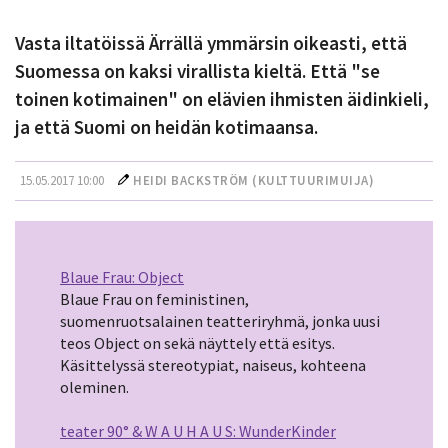
Vasta iltatöissä Ärrällä ymmärsin oikeasti, että
Suomessa on kaksi virallista kieltä. Että "se
toinen kotimainen" on elävien ihmisten äidinkieli,
ja että Suomi on heidän kotimaansa.
15.05.2017 10:00
HEIDI BACKSTRÖM (
KULTTUURIMUIJA
)
Blaue Frau: Object
Blaue Frau on feministinen,
suomenruotsalainen teatteriryhmä, jonka uusi
teos Object on sekä näyttely että esitys.
Käsittelyssä stereotypiat, naiseus, kohteena
oleminen.
teater 90° & W A U H A U S: WunderKinder