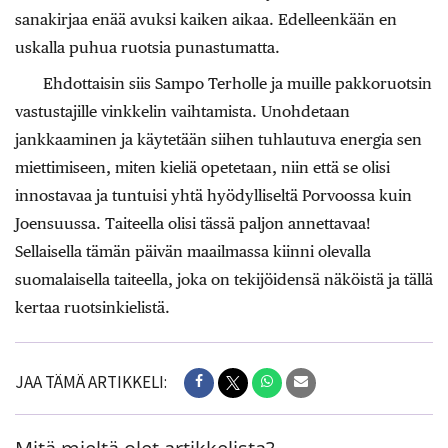
sanakirjaa enää avuksi kaiken aikaa. Edelleenkään en
uskalla puhua ruotsia punastumatta.
Ehdottaisin siis Sampo Terholle ja muille pakkoruotsin
vastustajille vinkkelin vaihtamista. Unohdetaan
jankkaaminen ja käytetään siihen tuhlautuva energia sen
miettimiseen, miten kieliä opetetaan, niin että se olisi
innostavaa ja tuntuisi yhtä hyödylliseltä Porvoossa kuin
Joensuussa. Taiteella olisi tässä paljon annettavaa!
Sellaisella tämän päivän maailmassa kiinni olevalla
suomalaisella taiteella, joka on tekijöidensä näköistä ja tällä
kertaa ruotsinkielistä.
JAA TÄMÄ ARTIKKELI: