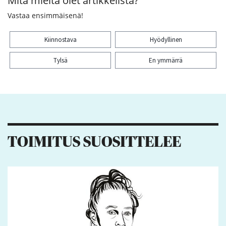
Mitä mieltä olet artikkelista?
Vastaa ensimmäisenä!
Kiinnostava
Hyödyllinen
Tylsä
En ymmärrä
Kiitos palautteesta! Jaa artikkeli:
TOIMITUS SUOSITTELEE