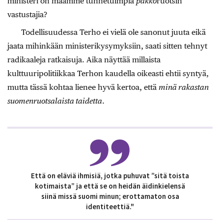
ministeri on maamme tunnetuimpia
pakko
ruotsin
vastustajia?
Todellisuudessa Terho ei vielä ole sanonut juuta eikä
jaata mihinkään ministerikysymyksiin, saati sitten tehnyt
radikaaleja ratkaisuja. Aika näyttää millaista
kulttuuripolitiikkaa Terhon kaudella oikeasti ehtii syntyä,
mutta tässä kohtaa lienee hyvä kertoa, että
minä rakastan
suomenruotsalaista taidetta
.
Että on eläviä ihmisiä, jotka puhuvat ”sitä toista
kotimaista” ja että se on heidän äidinkielensä
siinä missä suomi minun; erottamaton osa
identiteettiä."