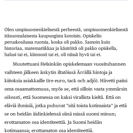
Olen umpisuomenkielisestä perheestä, umpisuomenkielisestä
itäsuomalaisesta kaupungista kotoisin. Opiskelin
peruskoulussa ruotsia, koska oli pakko. Samoin kuin
historiaa, matematiikkaa ja käsitöitä oli pakko opiskella,
halusi tai ei, kiinnosti tai ei, oli niissä hyvä tai ei.
Muutettuani Helsinkiin opiskelemaan vuosituhannen
vaihteen jälkeen änkytin iltatöissä Ärrällä hintoja ja
kiitoksia asiakkaille (tre euro, tack och adjö). Hävetti paitsi
oma osaamattomuus, myös se, että silloin vasta ymmärsin
oikeasti
, että Suomessa on kaksi virallista kieltä. Että on
eläviä ihmisiä, jotka puhuvat ”sitä toista kotimaista” ja että
se on heidän äidinkielensä siinä missä suomi minun;
erottamaton osa identiteettiä. Ja Suomi heidän
kotimaansa; erottamaton osa identiteettiä.