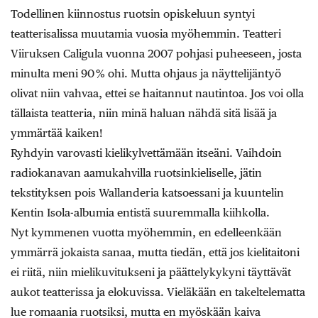
Todellinen kiinnostus ruotsin opiskeluun syntyi
teatterisalissa muutamia vuosia myöhemmin. Teatteri
Viiruksen Caligula vuonna 2007 pohjasi puheeseen, josta
minulta meni 90 % ohi. Mutta ohjaus ja näyttelijäntyö
olivat niin vahvaa, ettei se haitannut nautintoa. Jos voi olla
tällaista teatteria, niin minä haluan nähdä sitä lisää ja
ymmärtää kaiken!
Ryhdyin varovasti kielikylvettämään itseäni. Vaihdoin
radiokanavan aamukahvilla ruotsinkieliselle, jätin
tekstityksen pois Wallanderia katsoessani ja kuuntelin
Kentin Isola-albumia entistä suuremmalla kiihkolla.
Nyt kymmenen vuotta myöhemmin, en edelleenkään
ymmärrä jokaista sanaa, mutta tiedän, että jos kielitaitoni
ei riitä, niin mielikuvitukseni ja päättelykykyni täyttävät
aukot teatterissa ja elokuvissa. Vieläkään en takeltelematta
lue romaania ruotsiksi, mutta en myöskään kaiva