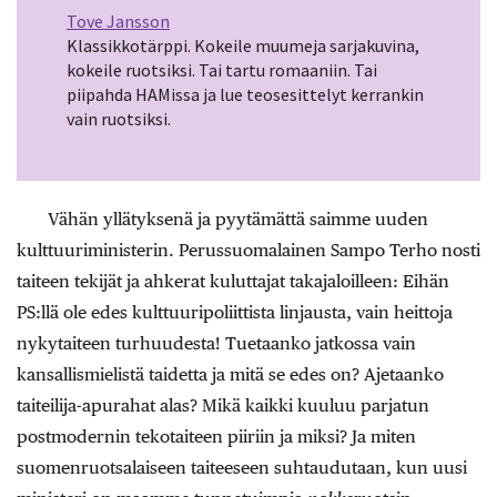
Tove Jansson
Klassikkotärppi. Kokeile muumeja sarjakuvina,
kokeile ruotsiksi. Tai tartu romaaniin. Tai
piipahda HAMissa ja lue teosesittelyt kerrankin
vain ruotsiksi.
Vähän yllätyksenä ja pyytämättä saimme uuden
kulttuuriministerin. Perussuomalainen Sampo Terho nosti
taiteen tekijät ja ahkerat kuluttajat takajaloilleen: Eihän
PS:llä ole edes kulttuuripoliittista linjausta, vain heittoja
nykytaiteen turhuudesta! Tuetaanko jatkossa vain
kansallismielistä taidetta ja mitä se edes on? Ajetaanko
taiteilija-apurahat alas? Mikä kaikki kuuluu parjatun
postmodernin tekotaiteen piiriin ja miksi? Ja miten
suomenruotsalaiseen taiteeseen suhtaudutaan, kun uusi