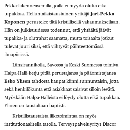
Pekka-liikenneasemilla, joilla ei myydä olutta eikä
tupakkaa. Helluntailaistaustainen yrittäjä
Jari-Pekka
Koponen
perustelee tätä kristillisellä vakaumuksellaan.
Hän on julkisuudessa todennut, että yhtäältä jäävät
tupakka- ja olutrahat saamatta, mutta toisaalta jotkut
tulevat juuri siksi, että viihtyvät päihteettömässä
ilmapiirissä.
Länsirannikolla, Savossa ja Keski-Suomessa toimiva
Halpa-Halli-ketju pitää perustajansa ja pääomistajansa
Esko Ylisen
tahdosta kaupat kiinni sunnuntaisin, jotta
sekä henkilökunta että asiakkaat saisivat silloin levätä.
Myöskään Halpa-Halleista ei löydy olutta eikä tupakkaa.
Ylinen on taustaltaan baptisti.
Kristillistaustaista liiketoimintaa on myös
institutionaalisella tasolla. Terveyspalveluyritys Diacor