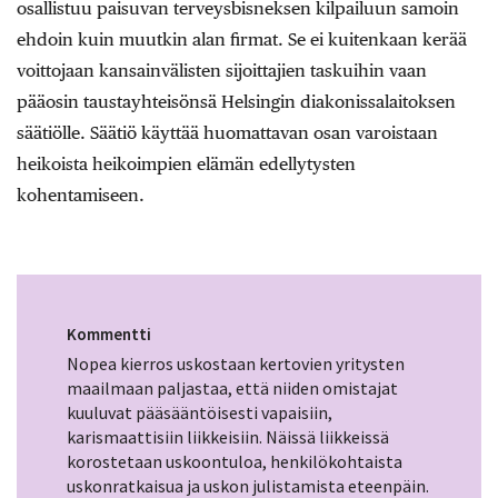
osallistuu paisuvan terveysbisneksen kilpailuun samoin
ehdoin kuin muutkin alan firmat. Se ei kuitenkaan kerää
voittojaan kansainvälisten sijoittajien taskuihin vaan
pääosin taustayhteisönsä Helsingin diakonissalaitoksen
säätiölle. Säätiö käyttää huomattavan osan varoistaan
heikoista heikoimpien elämän edellytysten
kohentamiseen.
Kommentti
Nopea kierros uskostaan kertovien yritysten
maailmaan paljastaa, että niiden omistajat
kuuluvat pääsääntöisesti vapaisiin,
karismaattisiin liikkeisiin. Näissä liikkeissä
korostetaan uskoontuloa, henkilökohtaista
uskonratkaisua ja uskon julistamista eteenpäin.