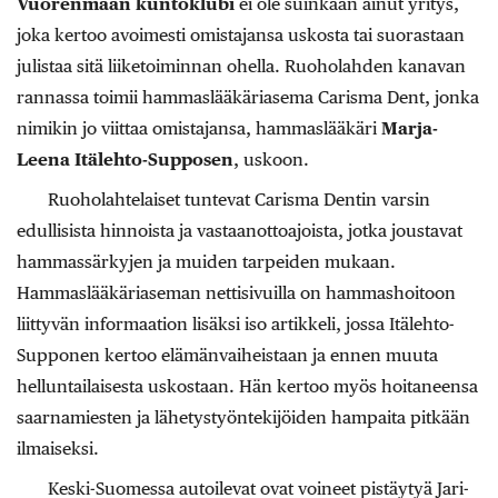
Vuorenmaan kuntoklubi
ei ole suinkaan ainut yritys,
joka kertoo avoimesti omistajansa uskosta tai suorastaan
julistaa sitä liiketoiminnan ohella. Ruoholahden kanavan
rannassa toimii hammaslääkäriasema Carisma Dent, jonka
nimikin jo viittaa omistajansa, hammaslääkäri
Marja-
Leena Itälehto-Supposen
, uskoon.
Ruoholahtelaiset tuntevat Carisma Dentin varsin
edullisista hinnoista ja vastaanottoajoista, jotka joustavat
hammassärkyjen ja muiden tarpeiden mukaan.
Hammaslääkäriaseman nettisivuilla on hammashoitoon
liittyvän informaation lisäksi iso artikkeli, jossa Itälehto-
Supponen kertoo elämänvaiheistaan ja ennen muuta
helluntailaisesta uskostaan. Hän kertoo myös hoitaneensa
saarnamiesten ja lähetystyöntekijöiden hampaita pitkään
ilmaiseksi.
Keski-Suomessa autoilevat ovat voineet pistäytyä Jari-