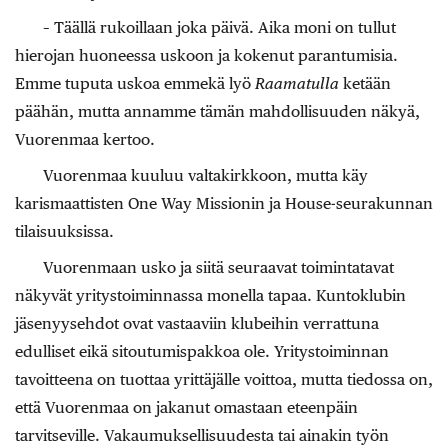
– Täällä rukoillaan joka päivä. Aika moni on tullut
hierojan huoneessa uskoon ja kokenut parantumisia.
Emme tuputa uskoa emmekä lyö
Raamatulla
ketään
päähän, mutta annamme tämän mahdollisuuden näkyä,
Vuorenmaa kertoo.
Vuorenmaa kuuluu valtakirkkoon, mutta käy
karismaattisten One Way Missionin ja House-seurakunnan
tilaisuuksissa.
Vuorenmaan usko ja siitä seuraavat toimintatavat
näkyvät yritystoiminnassa monella tapaa. Kuntoklubin
jäsenyysehdot ovat vastaaviin klubeihin verrattuna
edulliset eikä sitoutumispakkoa ole. Yritystoiminnan
tavoitteena on tuottaa yrittäjälle voittoa, mutta tiedossa on,
että Vuorenmaa on jakanut omastaan eteenpäin
tarvitseville. Vakaumuksellisuudesta tai ainakin työn