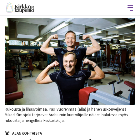
Avaa
Rukousta ja lihasvoimaa. Pasi Vuorenmaa (alla) ja hänen uskonveljensä
Mikael Simojoki tarjoavat Arabiumin kuntoilijoille näiden halutessa myös
rukousta ja hengellisiä keskusteluja.
AJANKOHTAISTA