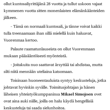
ollut kuntosaliyrittäjänä 28 vuotta ja tullut uskoon vajaat
kymmenen vuotta sitten monenlaisten elämänkäänteiden
jälkeen.
– Tämä on normaali kuntosali, ja tänne voivat kaikki
tulla treenaamaan ihan sillä mielellä kuin haluavat,
Vuorenmaa kertoo.
Palaute raamatunlauseista on ollut Vuorenmaan
mukaan pääsääntöisesti myönteistä.
– Joitakuita nuo saattavat ärsyttää tai ahdistaa, mutta
silti niitä mennään uteliaina katsomaan.
Toisinaan huoneentauluista syntyy keskusteluja, jotka
johtavat hyvinkin syvälle. Toimitusjohtajan ja hänen
läheisen yhteistyökumppaninsa
Mikael Simojoen
ovet
ovat aina auki niille, joilla on halu käydä hengellisiä
keskusteluja tai saada sielunhoitoa.