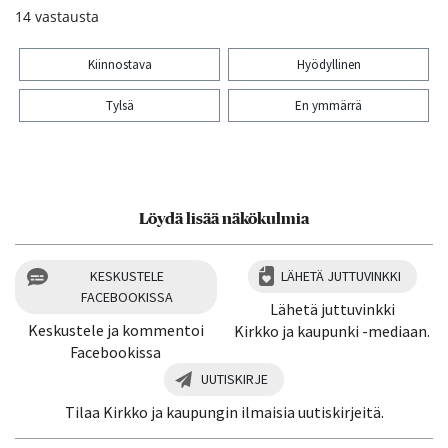
14
vastausta
Kiinnostava
Hyödyllinen
Tylsä
En ymmärrä
Kiitos palautteesta! Jaa artikkeli:
Löydä lisää näkökulmia
KESKUSTELE
LÄHETÄ JUTTUVINKKI
FACEBOOKISSA
Lähetä juttuvinkki
Keskustele ja kommentoi
Kirkko ja kaupunki -mediaan.
Facebookissa
UUTISKIRJE
Tilaa Kirkko ja kaupungin ilmaisia uutiskirjeitä.