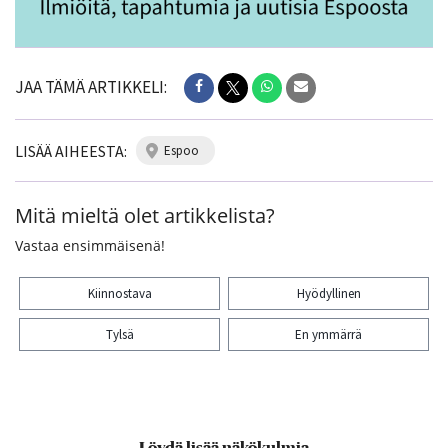
JAA TÄMÄ ARTIKKELI:
LISÄÄ AIHEESTA:
espoo
Mitä mieltä olet artikkelista?
Vastaa ensimmäisenä!
Kiinnostava
Hyödyllinen
Tylsä
En ymmärrä
Kiitos palautteesta! Jaa artikkeli:
Löydä lisää näkökulmia