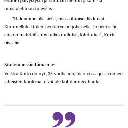
ehdotti päivystystä ja kuuman mehun jakamista
muistolehtoon tuleville.
"Haluamme olla siellä, missä ihmiset liikkuvat.
Kuunnelluksi tulemisen tarve on jokaisella. Jo tieto siitä,
että on mahdollisuus tulla kuulluksi, lohduttaa", Kurki
tiivistää.
Kuoleman väistämä mies
Veikko Kurki on nyt, 35-vuotiaana, tilanteessa jossa omien
läheisten kuolemat eivät ole kohdanneet häntä.