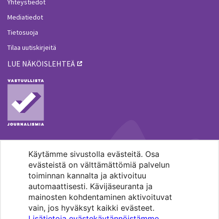
Yhteystiedot
Mediatiedot
Tietosuoja
Tilaa uutiskirjeitä
LUE NÄKÖISLEHTEÄ
Käytämme sivustolla evästeitä. Osa
MENOHAKU
evästeistä on välttämättömiä palvelun
toiminnan kannalta ja aktivoituu
automaattisesti. Kävijäseuranta ja
mainosten kohdentaminen aktivoituvat
vain, jos hyväksyt kaikki evästeet.
Lisätietoja evästekäytännöistämme
.