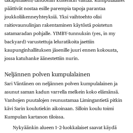
takapihalleni) tahdottiin kuitenkin välttää. Kumpulalaiset
päättivät nostaa esille parempia tapoja parantaa
joukkoliikenneyhteyksiä. Yksi vaihtoehto olisi
raitiovaunulinjan rakentaminen käytöstä poistetun
satamaradan pohjalle. YIMBY-tunnuksin (yes, in my
backyard) varustettuja leluratikoita jaettiin
kaupunginhallituksen jäsenille juuri ennen kokousta,
jossa katuhanke äänestettiin nurin.
Neljännen polven kumpulalainen
Sari Väntänen on neljännen polven kumpulalainen ja
asunut saman kadun varrella melkein koko elämänsä.
Vanhojen puutalojen reunustamaa Limingantietä pitkin
kävi Sarin koulutiekin aikoinaan. Silloin koulu toimi
Kumpulan kartanon tiloissa.
Nykyäänkin alueen 1–2-luokkalaiset saavat käydä