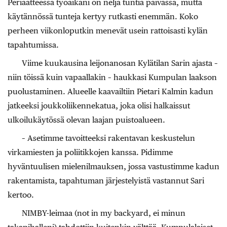
Periaatteessa työaikani on neljä tuntia päivässä, mutta
käytännössä tunteja kertyy rutkasti enemmän. Koko
perheen viikonloputkin menevät usein rattoisasti kylän
tapahtumissa.
Viime kuukausina leijonanosan Kylätilan Sarin ajasta –
niin töissä kuin vapaallakin – haukkasi Kumpulan laakson
puolustaminen. Alueelle kaavailtiin Pietari Kalmin kadun
jatkeeksi joukkoliikennekatua, joka olisi halkaissut
ulkoilukäytössä olevan laajan puistoalueen.
– Asetimme tavoitteeksi rakentavan keskustelun
virkamiesten ja poliitikkojen kanssa. Pidimme
hyväntuulisen mielenilmauksen, jossa vastustimme kadun
rakentamista, tapahtuman järjestelyistä vastannut Sari
kertoo.
NIMBY-leimaa (not in my backyard, ei minun