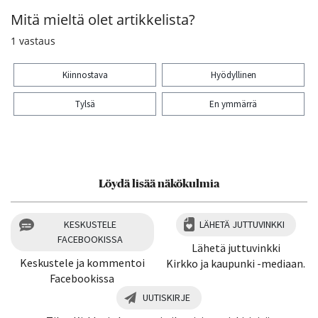
Mitä mieltä olet artikkelista?
1
vastaus
Kiinnostava
Hyödyllinen
Tylsä
En ymmärrä
Kiitos palautteesta! Jaa artikkeli:
1
Löydä lisää näkökulmia
KESKUSTELE
LÄHETÄ JUTTUVINKKI
FACEBOOKISSA
Lähetä juttuvinkki
Keskustele ja kommentoi
Kirkko ja kaupunki -mediaan.
Facebookissa
UUTISKIRJE