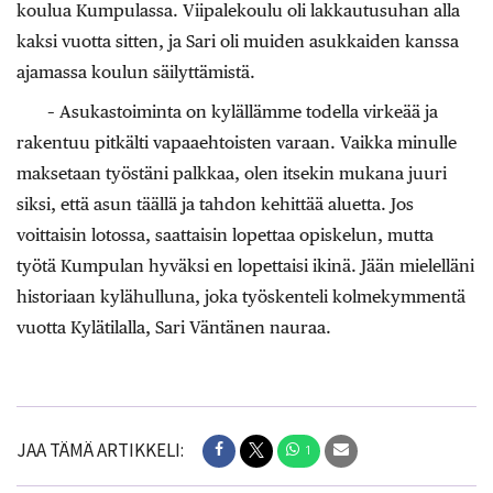
koulua Kumpulassa. Viipalekoulu oli lakkautusuhan alla
kaksi vuotta sitten, ja Sari oli muiden asukkaiden kanssa
ajamassa koulun säilyttämistä.
– Asukastoiminta on kylällämme todella virkeää ja
rakentuu pitkälti vapaaehtoisten varaan. Vaikka minulle
maksetaan työstäni palkkaa, olen itsekin mukana juuri
siksi, että asun täällä ja tahdon kehittää aluetta. Jos
voittaisin lotossa, saattaisin lopettaa opiskelun, mutta
työtä Kumpulan hyväksi en lopettaisi ikinä. Jään mielelläni
historiaan kylähulluna, joka työskenteli kolmekymmentä
vuotta Kylätilalla, Sari Väntänen nauraa.
JAA TÄMÄ ARTIKKELI:
1