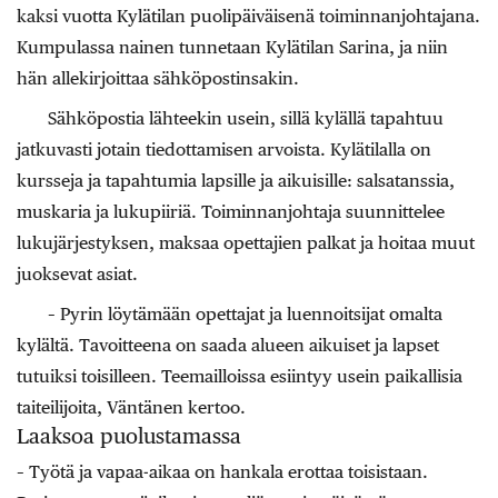
kaksi vuotta Kylätilan puolipäiväisenä toiminnanjohtajana.
Kumpulassa nainen tunnetaan Kylätilan Sarina, ja niin
hän allekirjoittaa sähköpostinsakin.
Sähköpostia lähteekin usein, sillä kylällä tapahtuu
jatkuvasti jotain tiedottamisen arvoista. Kylätilalla on
kursseja ja tapahtumia lapsille ja aikuisille: salsatanssia,
muskaria ja lukupiiriä. Toiminnanjohtaja suunnittelee
lukujärjestyksen, maksaa opettajien palkat ja hoitaa muut
juoksevat asiat.
– Pyrin löytämään opettajat ja luennoitsijat omalta
kylältä. Tavoitteena on saada alueen aikuiset ja lapset
tutuiksi toisilleen. Teemailloissa esiintyy usein paikallisia
taiteilijoita, Väntänen kertoo.
Laaksoa puolustamassa
– Työtä ja vapaa-aikaa on hankala erottaa toisistaan.