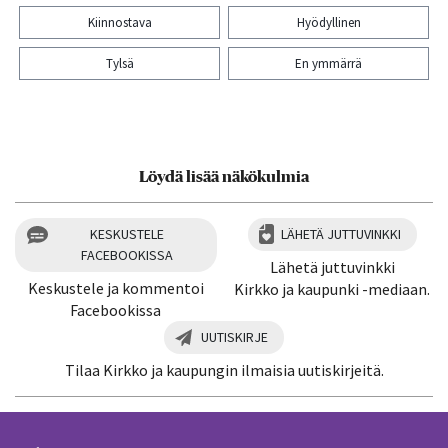
Kiinnostava
Hyödyllinen
Tylsä
En ymmärrä
Kiitos palautteesta! Jaa artikkeli:
Löydä lisää näkökulmia
KESKUSTELE
LÄHETÄ JUTTUVINKKI
FACEBOOKISSA
Lähetä juttuvinkki
Keskustele ja kommentoi
Kirkko ja kaupunki -mediaan.
Facebookissa
UUTISKIRJE
Tilaa Kirkko ja kaupungin ilmaisia uutiskirjeitä.