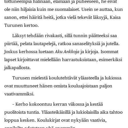
tottuneempia hälinään, elämään ja puheeseen, he eivät
ole niin hiljaisia kuin me suomalaiset. Usein se auttaa, kun
sanon, ettei häiritä heitä, jotka vielä tekevät läksyjä, Kaisa
Turunen kertoo.
Läksyt tehdään rivakasti, sillä tunnin päätteeksi saa
piirtää, pelata lautapelejä, ratkoa sanaselityksiä ja jutella.
Joskus kerhossa luetaan
Aku Ankkoja
ja kirjoja. Isommat
lapset kirjoittavat mielellään harrastuksistaan, esimerkiksi
jalkapallosta.
Turusen mielestä koulutehtävät yläasteella ja lukiossa
ovat muuttuneet hänen omista kouluajoistaan paljon
vaativammiksi.
– Kerho kokoontuu kerran viikossa ja kestää
puolitoista tuntia. Yläasteikäisillä ja lukiolaisilla aika tahtoo
loppua kesken. Koulukirjat ovat nykyään vaativia,