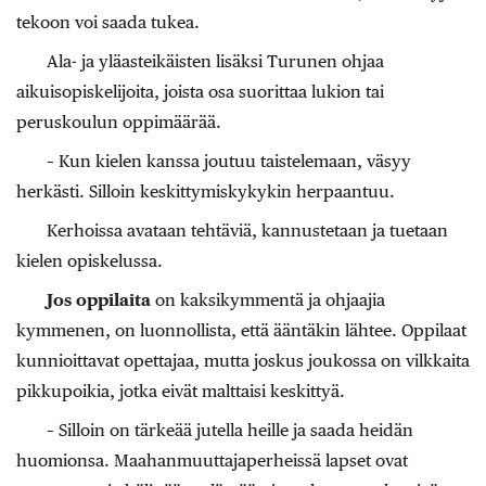
tekoon voi saada tukea.
Ala- ja yläasteikäisten lisäksi Turunen ohjaa
aikuisopiskelijoita, joista osa suorittaa lukion tai
peruskoulun oppimäärää.
– Kun kielen kanssa joutuu taistelemaan, väsyy
herkästi. Silloin keskittymiskykykin herpaantuu.
Kerhoissa avataan tehtäviä, kannustetaan ja tuetaan
kielen opiskelussa.
Jos oppilaita
on kaksikymmentä ja ohjaajia
kymmenen, on luonnollista, että ääntäkin lähtee. Oppilaat
kunnioittavat opettajaa, mutta joskus joukossa on vilkkaita
pikkupoikia, jotka eivät malttaisi keskittyä.
– Silloin on tärkeää jutella heille ja saada heidän
huomionsa. Maahanmuuttajaperheissä lapset ovat