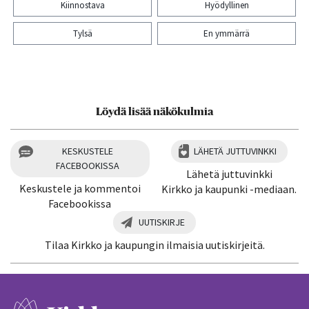
Kiinnostava
Hyödyllinen
Tylsä
En ymmärrä
Kiitos palautteesta! Jaa artikkeli:
Löydä lisää näkökulmia
KESKUSTELE
LÄHETÄ JUTTUVINKKI
FACEBOOKISSA
Lähetä juttuvinkki
Keskustele ja kommentoi
Kirkko ja kaupunki -mediaan.
Facebookissa
UUTISKIRJE
Tilaa Kirkko ja kaupungin ilmaisia uutiskirjeitä.