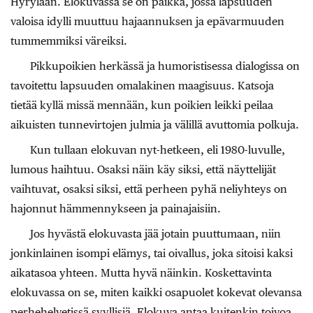
Hyrylään. Elokuvassa se on paikka, jossa lapsuuden
valoisa idylli muuttuu hajaannuksen ja epävarmuuden
tummemmiksi väreiksi.
Pikkupoikien herkässä ja humoristisessa dialogissa on
tavoitettu lapsuuden omalakinen maagisuus. Katsoja
tietää kyllä missä mennään, kun poikien leikki peilaa
aikuisten tunnevirtojen julmia ja välillä avuttomia polkuja.
Kun tullaan elokuvan nyt-hetkeen, eli 1980-luvulle,
lumous haihtuu. Osaksi näin käy siksi, että näyttelijät
vaihtuvat, osaksi siksi, että perheen pyhä neliyhteys on
hajonnut hämmennykseen ja painajaisiin.
Jos hyvästä elokuvasta jää jotain puuttumaan, niin
jonkinlainen isompi elämys, tai oivallus, joka sitoisi kaksi
aikatasoa yhteen. Mutta hyvä näinkin. Koskettavinta
elokuvassa on se, miten kaikki osapuolet kokevat olevansa
perhehelvetissä syyllisiä. Elokuva antaa kuitenkin toivoa