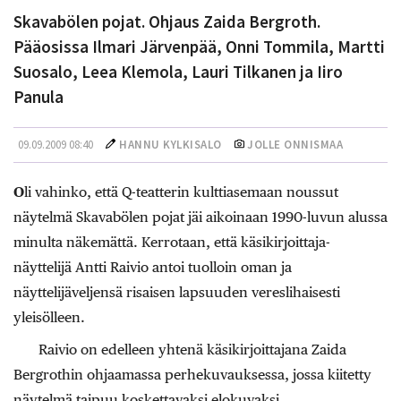
Skavabölen pojat. Ohjaus Zaida Bergroth.
Pääosissa Ilmari Järvenpää, Onni Tommila, Martti
Suosalo, Leea Klemola, Lauri Tilkanen ja Iiro
Panula
09.09.2009 08:40
HANNU KYLKISALO
JOLLE ONNISMAA
O
li vahinko, että Q-teatterin kulttiasemaan noussut
näytelmä Skavabölen pojat jäi aikoinaan 1990-luvun alussa
minulta näkemättä. Kerrotaan, että käsikirjoittaja-
näyttelijä Antti Raivio antoi tuolloin oman ja
näyttelijäveljensä risaisen lapsuuden vereslihaisesti
yleisölleen.
Raivio on edelleen yhtenä käsikirjoittajana Zaida
Bergrothin ohjaamassa perhekuvauksessa, jossa kiitetty
näytelmä taipuu koskettavaksi elokuvaksi.