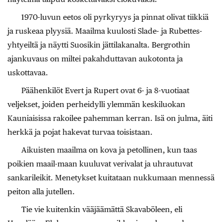
1970-luvun eetos oli pyrkyryys ja pinnat olivat tiikkiä
ja ruskeaa plyysiä. Maailma kuulosti Slade- ja Rubettes-
yhtyeiltä ja näytti Suosikin jättilakanalta. Bergrothin
ajankuvaus on miltei pakahduttavan aukotonta ja
uskottavaa.
Päähenkilöt Evert ja Rupert ovat 6- ja 8-vuotiaat
veljekset, joiden perheidylli ylemmän keskiluokan
Kauniaisissa rakoilee pahemman kerran. Isä on julma, äiti
herkkä ja pojat hakevat turvaa toisistaan.
Aikuisten maailma on kova ja petollinen, kun taas
poikien maail-maan kuuluvat verivalat ja uhrautuvat
sankarileikit. Menetykset kuitataan nukkumaan mennessä
peiton alla jutellen.
Tie vie kuitenkin vääjäämättä Skavaböleen, eli