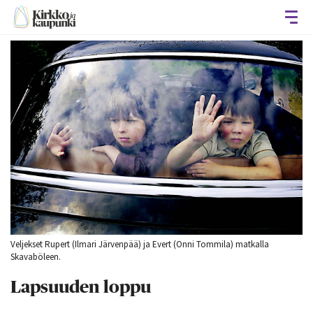
Avaa
Veljekset Rupert (Ilmari Järvenpää) ja Evert (Onni Tommila) matkalla
Skavaböleen.
Lapsuuden loppu