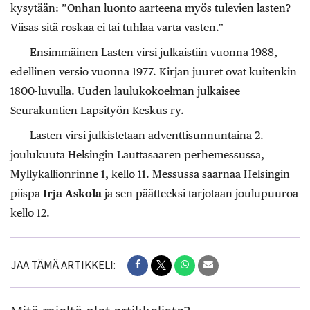
kysytään: ”Onhan luonto aarteena myös tulevien lasten?
Viisas sitä roskaa ei tai tuhlaa varta vasten.”
Ensimmäinen Lasten virsi julkaistiin vuonna 1988,
edellinen versio vuonna 1977. Kirjan juuret ovat kuitenkin
1800-luvulla. Uuden laulukokoelman julkaisee
Seurakuntien Lapsityön Keskus ry.
Lasten virsi julkistetaan adventtisunnuntaina 2.
joulukuuta Helsingin Lauttasaaren perhemessussa,
Myllykallionrinne 1, kello 11. Messussa saarnaa Helsingin
piispa
Irja Askola
ja sen päätteeksi tarjotaan joulupuuroa
kello 12.
JAA TÄMÄ ARTIKKELI: