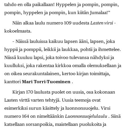
tahdo en olla paikallaan! Hyppelen ja pompin, pompin,
pompin, hyppelen ja pompin, kun kiitän Jumalaa!”
Näin alkaa laulu numero 109 uudesta
Lasten virsi
-
kokoelmasta.
– Näissä lauluissa kaikuu lapsen ääni, lapsen, joka
hyppii ja pomppii, leikkii ja laukkaa, pohtii ja ihmettelee.
Niissä kuuluu lapsi, joka toivoo tulevansa nähdyksi ja
kuulluksi, joka rakentaa kirkkoa omalla olemuksellaan ja
on oikea seurakuntalainen, kertoo kirjan toimittaja,
kanttori
Mari Torri-Tuominen
.
Kirjan 170 laulusta puolet on uusia, osa kokonaan
Lasten virttä varten tehtyjä. Uusia teemoja ovat
esimerkiksi surun käsittely ja luonnonsuojelu. Virsi
numero 164 on nimeltäänkin
Luonnonsuojelulaulu
. Siinä
katsellaan sorsanpoikia, maistellaan puolukoita ja