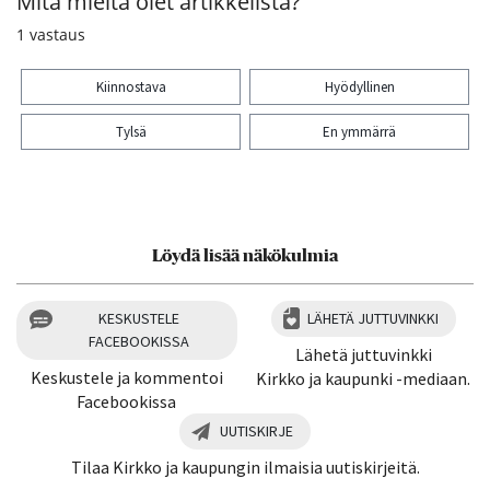
Mitä mieltä olet artikkelista?
1
vastaus
Kiinnostava
Hyödyllinen
Tylsä
En ymmärrä
Kiitos palautteesta! Jaa artikkeli:
Löydä lisää näkökulmia
KESKUSTELE
LÄHETÄ JUTTUVINKKI
FACEBOOKISSA
Lähetä juttuvinkki
Keskustele ja kommentoi
Kirkko ja kaupunki -mediaan.
Facebookissa
UUTISKIRJE
Tilaa Kirkko ja kaupungin ilmaisia uutiskirjeitä.