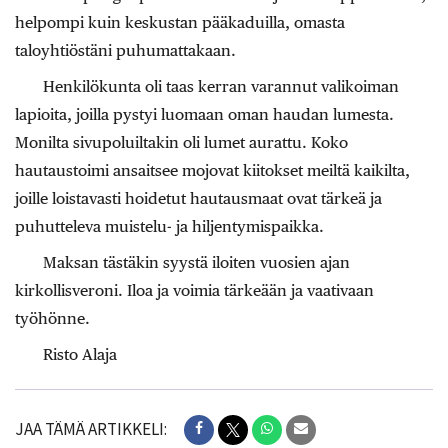
helpompi kuin keskustan pääkaduilla, omasta
taloyhtiöstäni puhumattakaan.
Henkilökunta oli taas kerran varannut valikoiman
lapioita, joilla pystyi luomaan oman haudan lumesta.
Monilta sivupoluiltakin oli lumet aurattu. Koko
hautaustoimi ansaitsee mojovat kiitokset meiltä kaikilta,
joille loistavasti hoidetut hautausmaat ovat tärkeä ja
puhutteleva muistelu- ja hiljentymispaikka.
Maksan tästäkin syystä iloiten vuosien ajan
kirkollisveroni. Iloa ja voimia tärkeään ja vaativaan
työhönne.
Risto Alaja
JAA TÄMÄ ARTIKKELI: