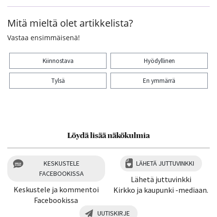
Mitä mieltä olet artikkelista?
Vastaa ensimmäisenä!
Kiinnostava
Hyödyllinen
Tylsä
En ymmärrä
Kiitos palautteesta! Jaa artikkeli:
Löydä lisää näkökulmia
KESKUSTELE
LÄHETÄ JUTTUVINKKI
FACEBOOKISSA
Lähetä juttuvinkki
Keskustele ja kommentoi
Kirkko ja kaupunki -mediaan.
Facebookissa
UUTISKIRJE