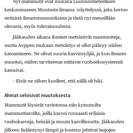
Nyt mammutit ovat mukana Luonnontieteellisen
keskusmuseon Muutosta ilmassa -näyttelyssä, joka kertoo
entisistä ilmastonmuutoksista ja tästä nyt meneillään
olevasta, myös tulevaisuudesta.
Jääkauden aikana ihmiset metsästivät mammutteja,
mutta Arppen mukaan metsästys ei ollut pääsyy niiden
katoamiseen. Ne olivat suuria kasvinsyöjiä, ja kun ilmasto
muuttui, niiden tarvitsemat mittavat ruohoekosysteemit
katosivat.
– Eivät ne siihen kuolleet, että niillä oli hiki.
Ahmat selvisivät muutoksesta
Mammutit löysivät ravintonsa niin kutsutuilta
mammuttiaroilta, joilla kasvoi runsaasti erilaisia
ruohokasveja, heinää ja muuta kasvillisuutta. Jääkauden
jälkeen lisääntynyt lämpö ja kosteus johtivat laajojen