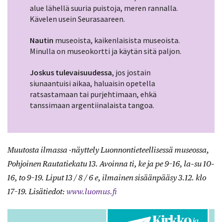
alue lähellä suuria puistoja, meren rannalla.
Kävelen usein Seurasaareen.
Nautin
museoista, kaikenlaisista museoista.
Minulla on museokortti ja käytän sitä paljon.
Joskus tulevaisuudessa
, jos jostain
siunaantuisi aikaa, haluaisin opetella
ratsastamaan tai purjehtimaan, ehkä
tanssimaan argentiinalaista tangoa.
Muutosta ilmassa -näyttely Luonnontieteellisessä museossa,
Pohjoinen Rautatiekatu 13. Avoinna ti, ke ja pe 9–16, la–su 10–
16, to 9–19. Liput 13 / 8 / 6 e, ilmainen sisäänpääsy 3.12. klo
17–19. Lisätiedot:
www.luomus.fi