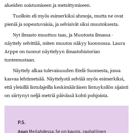
alueiden soistumiseen ja metsittymiseen.
Tuolloin eli myös esimerkiksi ahmoja, mutta ne ovat
pieniä ja sopeutuvaisia, ja selvisivät siksi muutoksesta.
Nyt ilmasto muuttuu taas, ja Muutosta ilmassa -
näyttely selvittää, miten muutos näkyy luonnossa. Laura
Arppe on tuonut näyttelyyn ilmastohistorian
tuntemustaan.
Näyttely alkaa tulevaisuuden Etelä-Suomesta, jossa
kasvaa lehtimetsää. Näyttelystä selviää myös esimerkiksi,
että yleisillä lintulajeilla keskimääräisen lintuyksilön sijainti
on siirtynyt neljä metriä päivässä kohti pohjoista.
P.S.
Asun
Meilahdessa.
Se on kaunis, rauhallinen