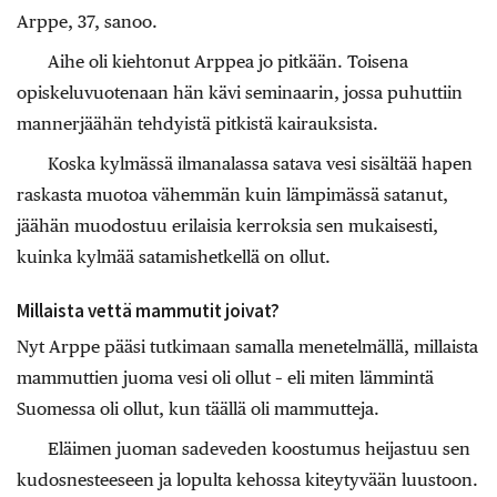
Arppe, 37, sanoo.
Aihe oli kiehtonut Arppea jo pitkään. Toisena
opiskeluvuotenaan hän kävi seminaarin, jossa puhuttiin
mannerjäähän tehdyistä pitkistä kairauksista.
Koska kylmässä ilmanalassa satava vesi sisältää hapen
raskasta muotoa vähemmän kuin lämpimässä satanut,
jäähän muodostuu erilaisia kerroksia sen mukaisesti,
kuinka kylmää satamishetkellä on ollut.
Millaista vettä mammutit joivat?
Nyt Arppe pääsi tutkimaan samalla menetelmällä, millaista
mammuttien juoma vesi oli ollut – eli miten lämmintä
Suomessa oli ollut, kun täällä oli mammutteja.
Eläimen juoman sadeveden koostumus heijastuu sen
kudosnesteeseen ja lopulta kehossa kiteytyvään luustoon.