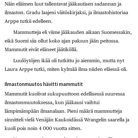
Näin eläimen luut tallentavat jääkautisen sadannan ja
ilmaston. Gradu laajeni väitöskirjaksi, ja ilmastohistoriaa
Arppe tutkii edelleen.
Mammutteja eli viime jääkauden aikaan Suomessakin,
eikä Suomi siis ollut koko ajan paksun jään peitossa.
Mammutit eivät eläneet jäätiköllä.
Luulöytöjen ikää oli tutkittu jo aiemmin, mutta nyt
Laura Arppe tutki, miten kylmää ilma niiden eläessä oli.
Ilmastonmuutos hävitti mammutit
Mammutit kuolivat sukupuuttoon edellisessä suuressa
ilmastonmuutoksessa, kun jääkausi vaihtui
lämpimämpään ilmanalaan. Pieni määrä mammutteja
sinnitteli vielä Venäjän Kaukoidässä Wrangelin saarella ja
kuoli pois noin 4 000 vuotta sitten.