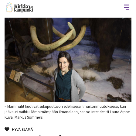
Avaa
– Mammutit kuolivat sukupuuttoon edellisessä ilmastonmuutoksessa, kun
jääkausi vaihtui lämpimämpään ilmanalaan, sanoo intendentti Laura Arppe.
Kuva: Markus Sommers
HYVÄ ELÄMÄ