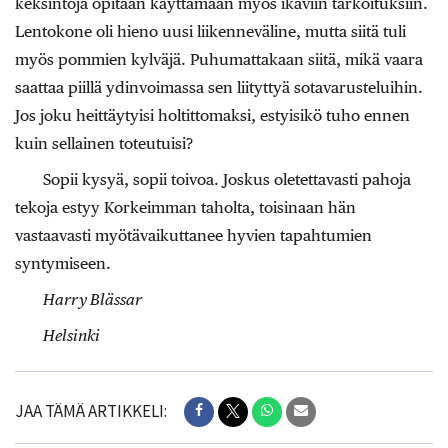
keksintöjä opitaan käyttämään myös ikäviin tarkoituksiin.
Lentokone oli hieno uusi liikenneväline, mutta siitä tuli
myös pommien kylväjä. Puhumattakaan siitä, mikä vaara
saattaa piillä ydinvoimassa sen liityttyä sotavarusteluihin.
Jos joku heittäytyisi holtittomaksi, estyisikö tuho ennen
kuin sellainen toteutuisi?
Sopii kysyä, sopii toivoa. Joskus oletettavasti pahoja
tekoja estyy Korkeimman taholta, toisinaan hän
vastaavasti myötävaikuttanee hyvien tapahtumien
syntymiseen.
Harry Blässar
Helsinki
JAA TÄMÄ ARTIKKELI: