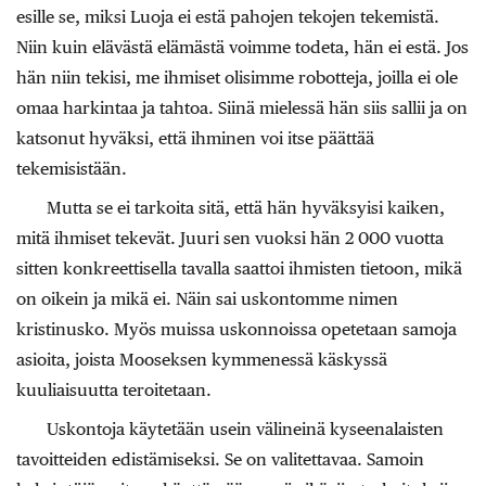
esille se, miksi Luoja ei estä pahojen tekojen tekemistä.
Niin kuin elävästä elämästä voimme todeta, hän ei estä. Jos
hän niin tekisi, me ihmiset olisimme robotteja, joilla ei ole
omaa harkintaa ja tahtoa. Siinä mielessä hän siis sallii ja on
katsonut hyväksi, että ihminen voi itse päättää
tekemisistään.
Mutta se ei tarkoita sitä, että hän hyväksyisi kaiken,
mitä ihmiset tekevät. Juuri sen vuoksi hän 2 000 vuotta
sitten konkreettisella tavalla saattoi ihmisten tietoon, mikä
on oikein ja mikä ei. Näin sai uskontomme nimen
kristinusko. Myös muissa uskonnoissa opetetaan samoja
asioita, joista Mooseksen kymmenessä käskyssä
kuuliaisuutta teroitetaan.
Uskontoja käytetään usein välineinä kyseenalaisten
tavoitteiden edistämiseksi. Se on valitettavaa. Samoin