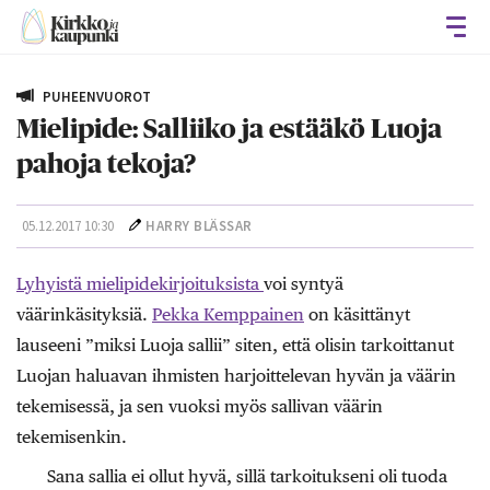
Avaa
PUHEENVUOROT
Mielipide: Salliiko ja estääkö Luoja
pahoja tekoja?
05.12.2017 10:30
HARRY BLÄSSAR
Lyhyistä mielipidekirjoituksista
voi syntyä
väärinkäsityksiä.
Pekka Kemppainen
on käsittänyt
lauseeni ”miksi Luoja sallii” siten, että olisin tarkoittanut
Luojan haluavan ihmisten harjoittelevan hyvän ja väärin
tekemisessä, ja sen vuoksi myös sallivan väärin
tekemisenkin.
Sana sallia ei ollut hyvä, sillä tarkoitukseni oli tuoda